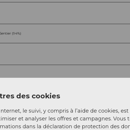
Sentier (94%)
Sep
Oct
Nov
Déc
res des cookies
internet, le suivi, y compris à l’aide de cookies, est
imiser et analyser les offres et campagnes. Vous 
rmations dans la déclaration de protection des do