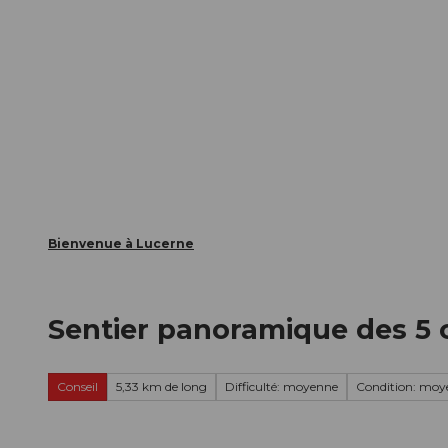
T
nts
Webcams
Carte d’hôte
o
c
La ville
La région
Informer
o
n
t
e
n
t
Bienvenue à Lucerne
Sentier panoramique des 5
Conseil
5,33 km de long
Difficulté: moyenne
Condition: moy