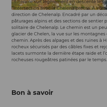
l’itinéraire suit légèrement en descente le s
l’intersection avec la Chelenalpreuss. À Vord
© Andermatt-Urserntal Tourismus GmbH, Ferienregion Andermatt
direction de Chelenalp. Encadré par un déco
pâturages alpins et des sections de sentier
solitaire de Chelenalp. Le chemin est un peu
glacier de Chelen, la vue sur les montagnes
chemin. Après des alpages et des ruines à Hi
rocheux sécurisés par des câbles fixes et re
lacets surmonte la dernière étape raide et l
rocheuses rougeâtres patinées par le temps.
Bon à savoir