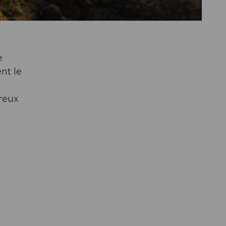
qu’à
en
e
nt le
breux