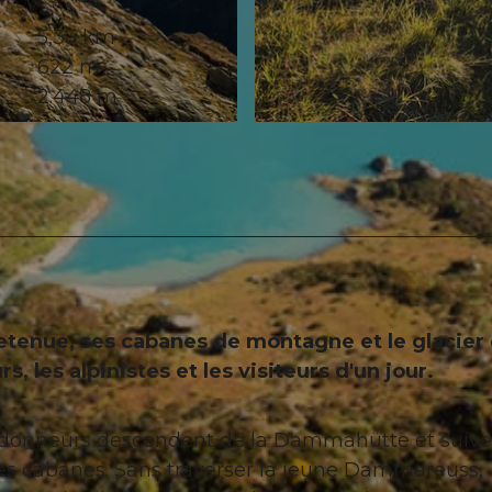
5,33 km
622 m
2.448 m
© Andermatt-Urserntal Tourismus GmbH, Ferienregion 
retenue, ses cabanes de montagne et le glacier
 les alpinistes et les visiteurs d'un jour.
andonneurs descendent de la Dammahütte et suive
 des cabanes. Sans traverser la jeune Dammareuss,