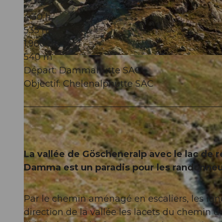
4:30 h
535 m
1.908 m
540 m
© Andermatt-Urserntal Tourismus GmbH, Ferienregion Andermatt
Départ: Dammahütte SAC
Objectif: Chelenalphütte SAC
La vallée de Göscheneralp avec le lac de 
Damma est un paradis pour les randonneurs,
Par le chemin aménagé en escaliers, les r
direction de la vallée les lacets du chemin