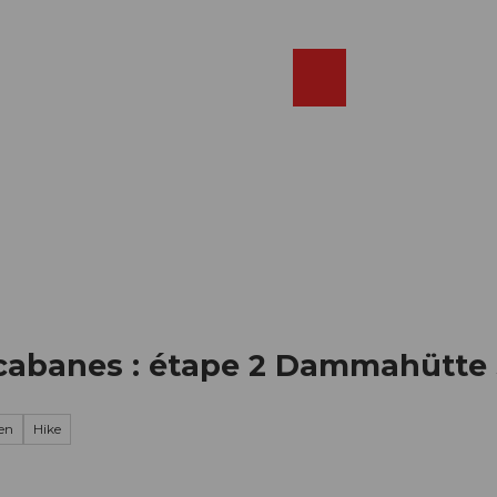
Réserver
FR
Webcams
Recherche
Shop
 cabanes : étape 2 Dammahütte
en
Hike