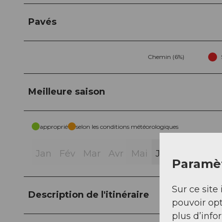
Pavés
Chemin (6%)
Meilleure saison
approprié
selon les conditions météorologiques
Jan
Fév
Mar
Avr
Mai
Jui
Jui
Aoû
Paramèt
Sur ce site 
Description de l'itinéraire
pouvoir opt
plus d’info