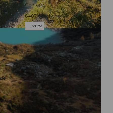
Contact
6487
Göschenen
Arrivée
Andermatt
 de
nt en