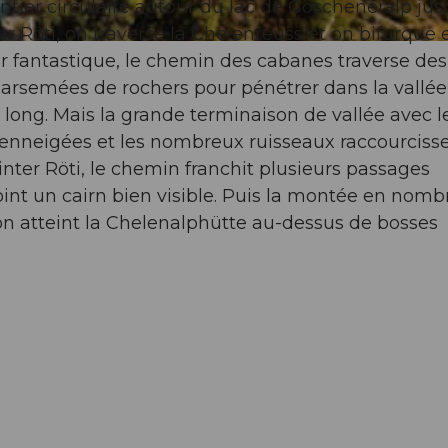
entier circulaire autour du lac de Göscheneralp jus
er Röti, on traverse la Chelenreuss et on bifurque 
r fantastique, le chemin des cabanes traverse des
 parsemées de rochers pour pénétrer dans la vallée
 long. Mais la grande terminaison de vallée avec l
 enneigées et les nombreux ruisseaux raccourcisse
nter Röti, le chemin franchit plusieurs passages
joint un cairn bien visible. Puis la montée en nom
’on atteint la Chelenalphütte au-dessus de bosses