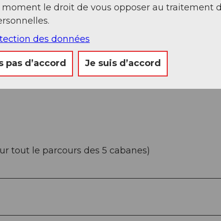
t moment le droit de vous opposer au traitement 
Chelenalp - Hinter Röti - Chelenalphütte
rsonnelles.
otection des données
s pas d’accord
Je suis d’accord
ur tout le parcours des 5 cabanes)