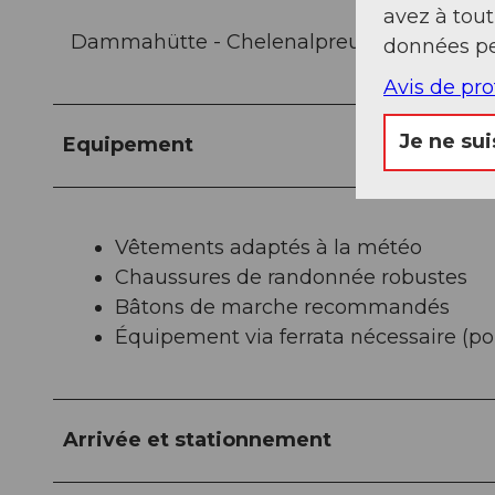
avez à tou
Dammahütte - Chelenalpreuss - Vallée de 
données pe
Avis de pr
Je ne sui
Equipement
Vêtements adaptés à la météo
Chaussures de randonnée robustes
Bâtons de marche recommandés
Équipement via ferrata nécessaire (po
Arrivée et stationnement