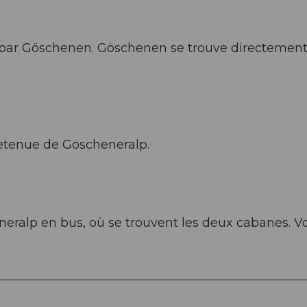
 par Göschenen. Göschenen se trouve directement
retenue de Göscheneralp.
eralp en bus, où se trouvent les deux cabanes. Vo