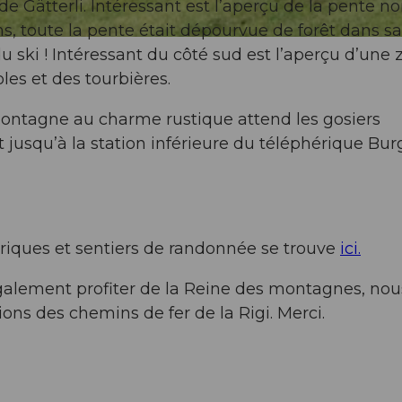
de Gätterli. Intéressant est l’aperçu de la pente no
ns, toute la pente était dépourvue de forêt dans sa
u ski ! Intéressant du côté sud est l’aperçu d’une
les et des tourbières.
montagne au charme rustique attend les gosiers
 jusqu’à la station inférieure du téléphérique Bur
riques et sentiers de randonnée se trouve
ici.
également profiter de la Reine des montagnes, nou
ons des chemins de fer de la Rigi. Merci.