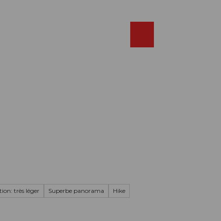
Réserver
FR
Webcams
Recherche
Shop
ion: très léger
Superbe panorama
Hike