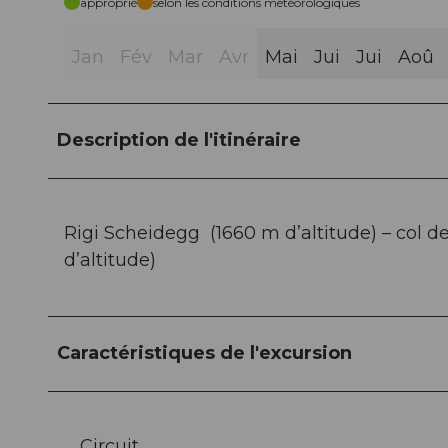
approprié
selon les conditions météorologiques
Jan
Fév
Mar
Avr
Mai
Jui
Jui
Aoû
Description de l'itinéraire
Rigi Scheidegg (1660 m d’altitude) – col d
d’altitude)
Caractéristiques de l'excursion
Circuit