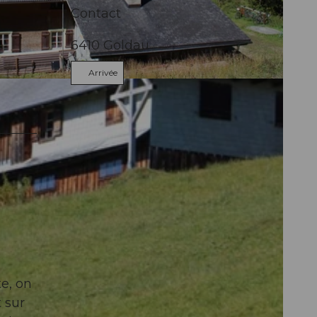
Contact
6410
Goldau
Arrivée
te, on
 sur