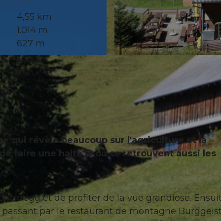
4,55 km
1.014 m
627 m
© Gäste-Service Rigi, Gäste-Service Rigi, BENUTZER1
qui révèle beaucoup sur l'agriculture et la
de faire une halte là où se retrouvent aussi les
Scheidegg et de profiter de la vue grandiose. Ensui
 passant par le restaurant de montagne Burggeist