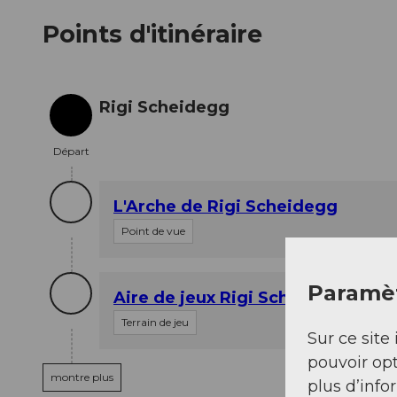
Points d'itinéraire
Rigi Scheidegg
Départ
Départ
L'Arche de Rigi Scheidegg
Point de vue
Paramèt
Aire de jeux Rigi Scheidegg
Terrain de jeu
Sur ce site 
pouvoir opt
montre plus
plus d’info