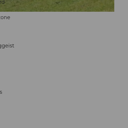
rd
 zone
ggeist
s