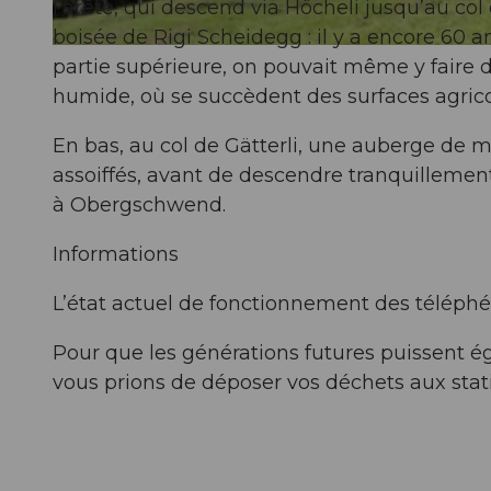
l’arête, qui descend via Höcheli jusqu’au col 
boisée de Rigi Scheidegg : il y a encore 60 a
© Gäste-Service Rigi, Gäste-Service Rigi
partie supérieure, on pouvait même y faire d
humide, où se succèdent des surfaces agrico
En bas, au col de Gätterli, une auberge de 
assoiffés, avant de descendre tranquillement
à Obergschwend.
Informations
L’état actuel de fonctionnement des téléphé
Pour que les générations futures puissent 
vous prions de déposer vos déchets aux stati