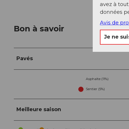
avez à tou
données pe
Avis de pr
Bon à savoir
Je ne sui
Pavés
Asphalte (11%)
Sentier (5%)
Meilleure saison