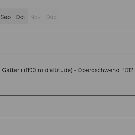
Sep
Oct
Nov
Déc
e Gätterli (1190 m d’altitude) - Obergschwend (101