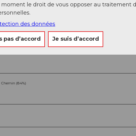
t moment le droit de vous opposer au traitement 
rsonnelles.
otection des données
s pas d’accord
Je suis d’accord
Chemin (84%)