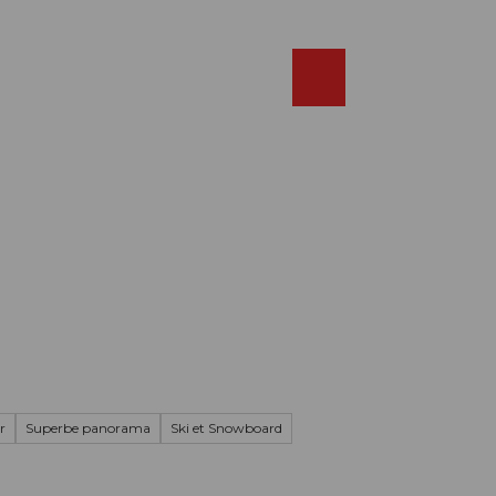
Réserver
FR
Webcams
Recherche
Shop
r
Superbe panorama
Ski et Snowboard