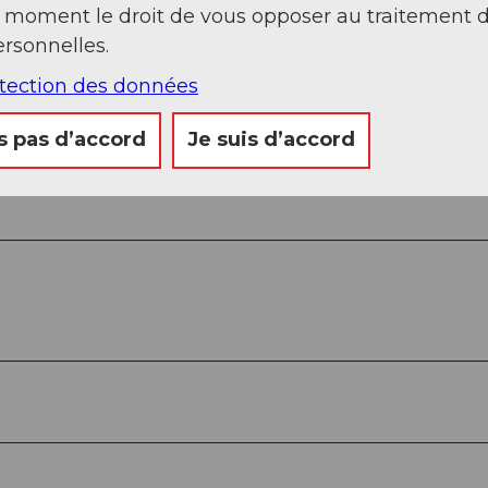
t moment le droit de vous opposer au traitement 
rsonnelles.
otection des données
Sep
Oct
Nov
Déc
s pas d’accord
Je suis d’accord