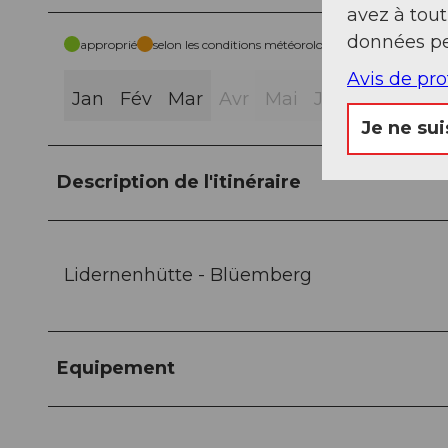
avez à tou
données pe
approprié
selon les conditions météorologiques
Avis de pr
Jan
Fév
Mar
Avr
Mai
Jui
Jui
Aoû
Je ne sui
Description de l'itinéraire
Lidernenhütte - Blüemberg
Equipement