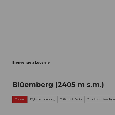
T
nts
Webcams
Carte d’hôte
o
c
La ville
La région
Informer
o
n
t
e
n
t
Bienvenue à Lucerne
Blüemberg (2405 m s.m.)
Conseil
10,94 km de long
Difficulté: facile
Condition: très lége