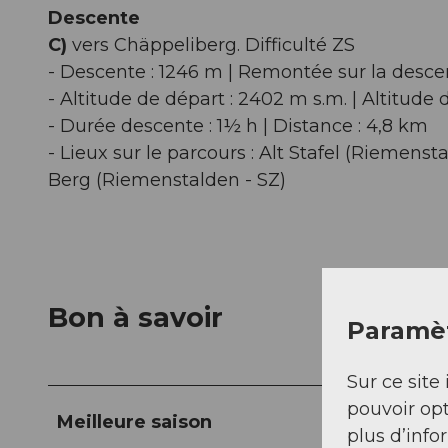
Descente
C)
vers Chäppeliberg. Difficulté ZS
- Descente : 1246 m | Remontée sur la desce
- Altitude de départ : 2402 m s.m. | Altitude d
- Durée descente : 1½ h | Distance : 4,8 km
- Lieux sur le parcours : Alt Stafel (Riemenst
Berg (Riemenstalden - SZ)
Bon à savoir
Paramèt
Sur ce site 
pouvoir opt
Meilleure saison
plus d’info