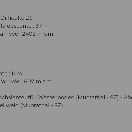
Difficulté ZS
la descente : 37 m
'arrivée : 2402 m s.m.
te : 11 m
d'arrivée : 607 m s.m.
 Achslenteuffi - Wasserböden (Muotathal - SZ) - Ah
Hellweid (Muotathal - SZ)