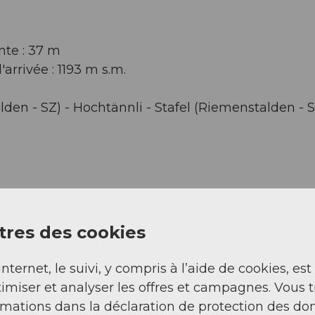
nte : 37 m
'arrivée : 1193 m s.m.
alden - SZ) - Hochtännli - Stafel (Riemenstalden - S
res des cookies
internet, le suivi, y compris à l’aide de cookies, est
imiser et analyser les offres et campagnes. Vous 
rmations dans la déclaration de protection des do