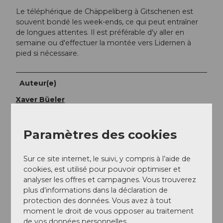
Le téléphérique de Chäppeliberg à Gitschenen est
souvent bondé les week-ends, ce qui peut entraîner
de longues attentes. Il est préférable d'y aller en
semaine ou d'effectuer la montée vers Lidernen à
pied si nécessaire.
Auteur(e)
Xaver Büeler
Organisation
Paramètres des cookies
Schwyz Tourismus
Sur ce site internet, le suivi, y compris à l’aide de
Conseil de l'auteur
cookies, est utilisé pour pouvoir optimiser et
analyser les offres et campagnes. Vous trouverez
Comme alternative à Rotenbalm, des variantes de
plus d’informations dans la déclaration de
descente plus simples sont disponibles tant du côté
protection des données. Vous avez à tout
d'Uri que vers Lidernen. À la cabane de Lidernen, les
moment le droit de vous opposer au traitement
visiteurs trouvent toujours quelque chose de
de vos données personnelles.