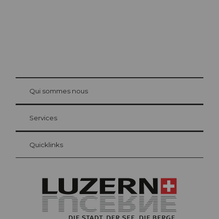
© Be
at Bre
chbü
hl
Qui sommes nous
Carte d’hôte Lucerne
Vos avantages en tant qu'hôte pour la nuit
Services
Quicklinks