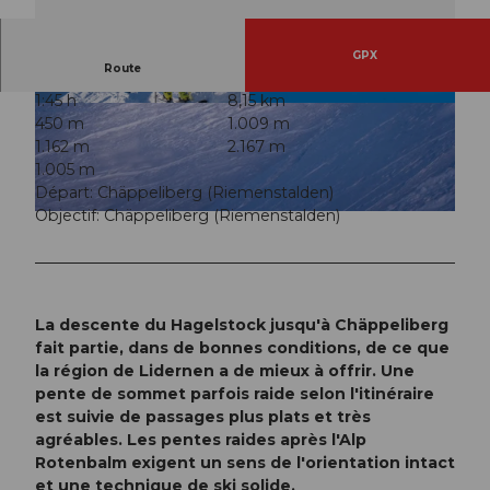
GPX
Route
1:45 h
8,15 km
© Xaver Büeler, Schwyz Tourismus
© Xaver Büeler, Schwyz Tourismus
450 m
1.009 m
1.162 m
2.167 m
1.005 m
Départ: Chäppeliberg (Riemenstalden)
Objectif: Chäppeliberg (Riemenstalden)
© Xaver Büeler, Schwyz Tourismus
La descente du Hagelstock jusqu'à Chäppeliberg
fait partie, dans de bonnes conditions, de ce que
la région de Lidernen a de mieux à offrir. Une
pente de sommet parfois raide selon l'itinéraire
est suivie de passages plus plats et très
agréables. Les pentes raides après l'Alp
Rotenbalm exigent un sens de l'orientation intact
et une technique de ski solide.