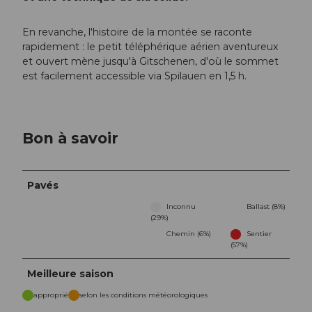
En revanche, l'histoire de la montée se raconte
rapidement : le petit téléphérique aérien aventureux
et ouvert mène jusqu'à Gitschenen, d'où le sommet
est facilement accessible via Spilauen en 1,5 h.
Bon à savoir
Pavés
Inconnu
Ballast (8%)
(29%)
Chemin (6%)
Sentier
(57%)
Meilleure saison
approprié
selon les conditions météorologiques