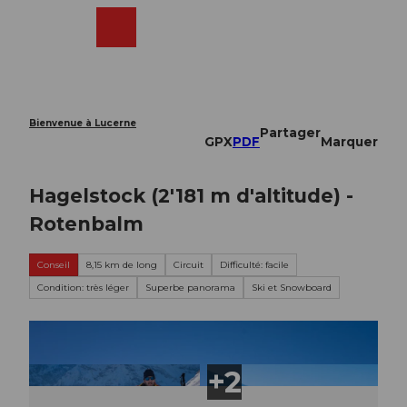
T
o
Webcams
Recherche
Menu
Shop
c
o
n
t
e
Bienvenue à Lucerne
Partager
n
GPX
PDF
Marquer
t
Hagelstock (2'181 m d'altitude) -
Rotenbalm
Conseil
8,15 km de long
Circuit
Difficulté: facile
Condition: très léger
Superbe panorama
Ski et Snowboard