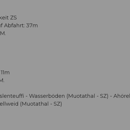
keit ZS
uf Abfahrt: 37m
.M.
 11m
M.
slenteuffi - Wasserböden (Muotathal - SZ) - Ahörel
Hellweid (Muotathal - SZ)