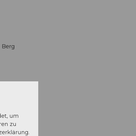
- Berg
det, um
ren zu
zerklärung.