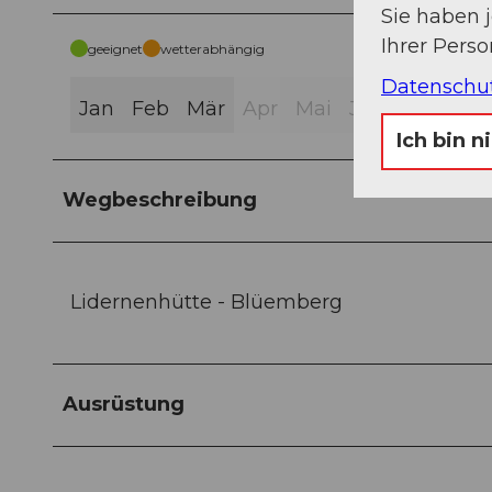
Sie haben 
Ihrer Pers
geeignet
wetterabhängig
Datenschu
Jan
Feb
Mär
Apr
Mai
Jun
Jul
Aug
Ich bin n
Wegbeschreibung
Lidernenhütte - Blüemberg
Ausrüstung