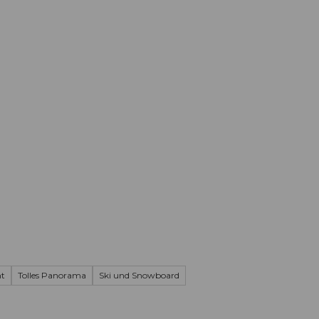
Informieren
Buchen
Business
W
ht
Tolles Panorama
Ski und Snowboard