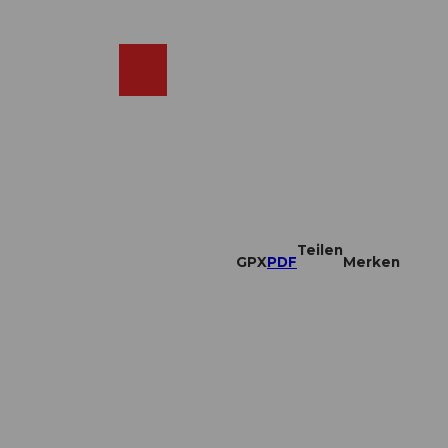
DE
ebcams
Merkzettel
Suche
Shop
Teilen
GPX
PDF
Merken