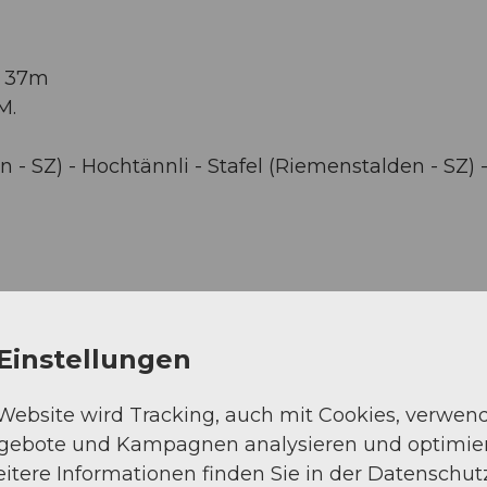
: 37m
M.
n - SZ) - Hochtännli - Stafel (Riemenstalden - SZ) 
Einstellungen
 Website wird Tracking, auch mit Cookies, verwen
ngebote und Kampagnen analysieren und optimie
itere Informationen finden Sie in der Datenschut