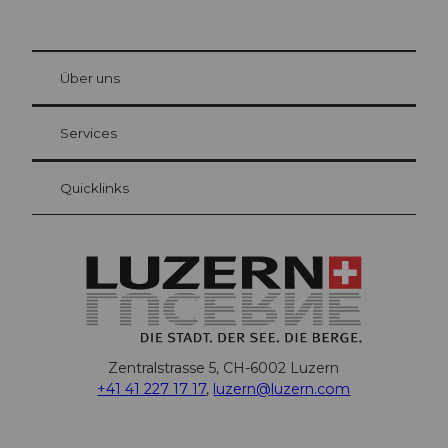
© Be
at Bre
chbü
hl
Über uns
Gästekarte Luzern
Ihre Vorteile als Übernachtungsgast
Services
Quicklinks
Zentralstrasse 5, CH-6002 Luzern
+41 41 227 17 17
,
luzern@luzern.com
F
X
Y
I
T
T
P
L
W
T