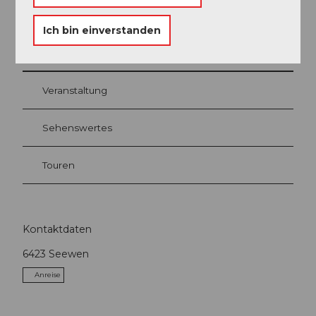
Ich bin einverstanden
In der Nähe
Auf der Karte anschauen
Veranstaltung
Sehenswertes
Touren
Kontaktdaten
6423
Seewen
Anreise