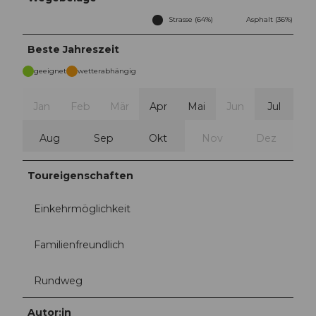
Strasse (64%)
Asphalt (36%)
Beste Jahreszeit
geeignet
wetterabhängig
Jan
Feb
Mär
Apr
Mai
Jun
Jul
Aug
Sep
Okt
Nov
Dez
Toureigenschaften
Einkehrmöglichkeit
Familienfreundlich
Rundweg
Autor:in