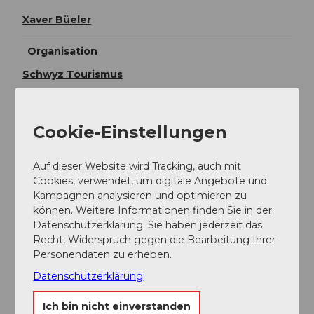
Xaver Büeler
Organisation
Schwyz Tourismus
Unser Tipp
Cookie-Einstellungen
Gravel-Enthusiasten finden entlang der Runde
zahlreiche Varianten auf Kies, inklusive die vollständige
Auf dieser Website wird Tracking, auch mit
Umrundung des Ägerisees.
Cookies, verwendet, um digitale Angebote und
Kampagnen analysieren und optimieren zu
können. Weitere Informationen finden Sie in der
Datenschutzerklärung. Sie haben jederzeit das
Recht, Widerspruch gegen die Bearbeitung Ihrer
Schwyz Tourismus
Personendaten zu erheben.
Datenschutzerklärung
Ich bin nicht einverstanden