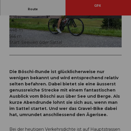
GPX
Route
2:25 h
41,41 km
© Xaver Büeler, Schwyz Tourismus
© Xaver Büeler, Schwyz Tourismus
696 m
696 m
448 m
1.014 m
566 m
Start: Seewen oder Sattel
© Xaver Büeler, Schwyz Tourismus
Die Böschi-Runde ist glücklicherweise nur
wenigen bekannt und wird entsprechend relativ
selten befahren. Dabei bietet sie eine äusserst
genussreiche Strecke mit einem fantastischen
Ausblick vom Böschi aus über See und Berge. Als
kurze Abendrunde lohnt sie sich aus, wenn man
im Sattel startet. Und wer das Gravel-Bike dabei
hat, umrundet anschliessend den Ägerisee.
Bei der heutigen Verkehrsdichte ist auf Hauptstrassen