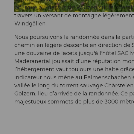
bifurque au-dessus de Würzen sur le chemi
travers un versant de montagne légèrement 
© Sanna Laurén, Verein Urner Wanderwege |
CC-BY
Windgällen.
Nous poursuivons la randonnée dans la parti
chemin en légère descente en direction de Stä
une douzaine de lacets jusqu'à l'hôtel SAC 
Maderanertal jouissait d’une réputation mo
l’hébergement vaut toujours une halte grâce
indicateur nous mène au Balmenschachen et à
vallée le long du torrent sauvage Chärstelen
Golzern, lieu d’arrivée de la randonnée. Ce p
majestueux sommets de plus de 3000 mètre