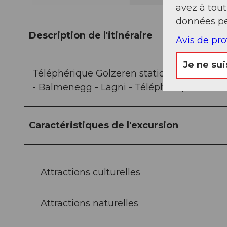
avez à tou
données pe
Description de l'itinéraire
Avis de pr
Je ne sui
Téléphérique Golzeren station de montagn
- Balmenegg - Lägni - Téléphérique Golzer
Caractéristiques de l'excursion
Attractions culturelles
Attractions naturelles