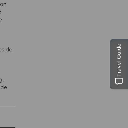
ion
e
e
Travel Guide
es de
g,
 de