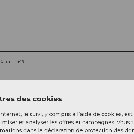
Chemin (44%)
res des cookies
internet, le suivi, y compris à l’aide de cookies, est
imiser et analyser les offres et campagnes. Vous 
Sep
Oct
Nov
Déc
rmations dans la déclaration de protection des do