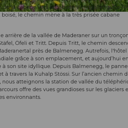
n de la cabane vers la cabane Windgällengütte A
boisé, le chemin mène à la très prisée cabane
e arrière de la vallée de Maderaner sur un tronço
fel, Öfeli et Tritt. Depuis Tritt, le chemin desce
Maderanertal près de Balmenegg. Autrefois, l'hôte
ndiale grâce à son emplacement, et aujourd’hui en
 à son site idyllique. Depuis Balmenegg, le pann
 travers la Kuhalp Stössi. Sur l’ancien chemin d
, nous atteignons la station de vallée du téléphér
arcours offre des vues grandioses sur les glaciers e
s environnants.