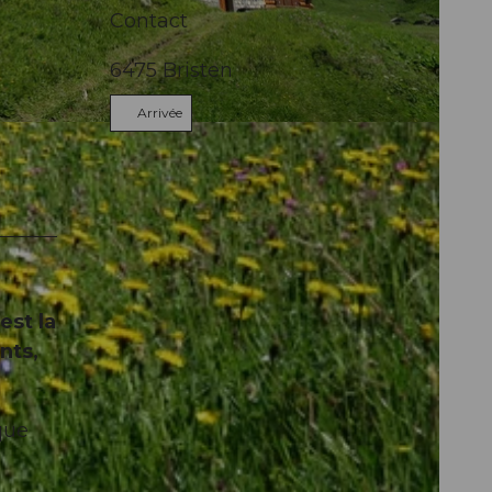
Contact
6475
Bristen
Arrivée
est la
nts,
que