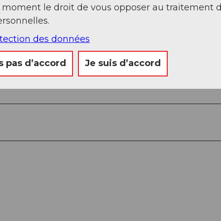
t moment le droit de vous opposer au traitement 
rsonnelles.
otection des données
s pas d’accord
Je suis d’accord
e - Golzeren Seewen - cabane Windgällen AACZ -
en station de vallée