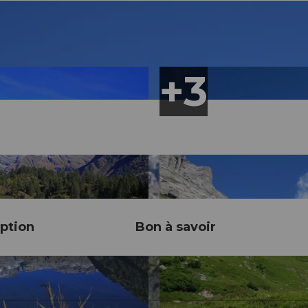
ption
Bon à savoir