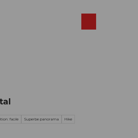
Réserver
FR
Webcams
Recherche
Shop
tal
tion: facile
Superbe panorama
Hike