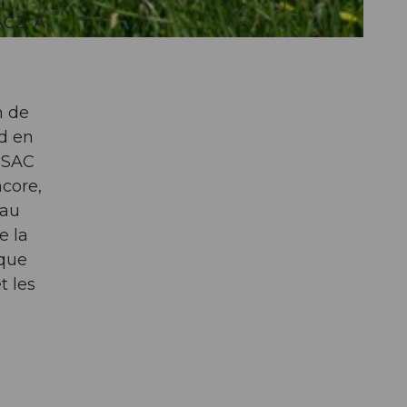
ACZ. À
n de
nd en
l SAC
core,
eau
e la
ique
t les