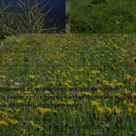
15,65 km
1.254 m
2.031 m
© Sanna Laurén, Verein Urner Wanderwege |
CC-BY
on de montagne
on de vallée
ttrayants et au paysage unique du canton d'Uri 
la faune alpine typique et les ruisseaux rugissa
elà des frontières cantonales.
ontagne est la station de montagne du téléphéri
énagé, nous atteignons sans effort Seewen. Nous
zern. Ensuite, le sentier de montagne monte : il