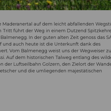
cht bewaldeten Berghang führt der Weg zur äusse
e Maderanertal auf dem leicht abfallenden Wegst
om Tritt führt der Weg in einem Dutzend Spitzkehr
Balmenegg. In der guten alten Zeit genoss das S
f und auch heute ist die Unterkunft dank des
r wert. Vom Balmenegg weist uns der Wegweiser 
i. Auf dem historischen Talweg entlang des wild
on der Luftseilbahn Golzern, den Zielort der Wand
Gletscher und die umliegenden majestätischen