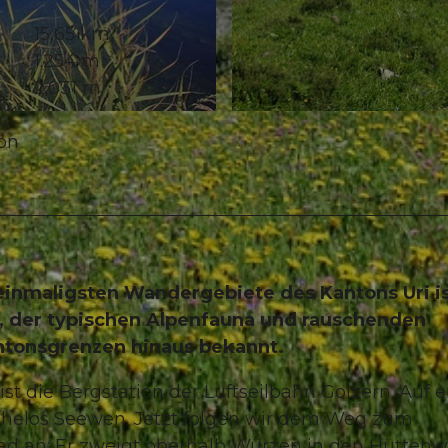
15,65 km
1.254 m
2.031 m
© Sanna Laurén, Verein Urner Wanderwege |
CC-BY
ion
h einmaligsten Wandergebiete des Kantons Uri i
ra, der typischen Alpenfauna und rauschenden
antonsgrenzen hinaus bekannt.
 die Bergstation der Luftseilbahn Golzern. Auf 
helos Seewen. Jetzt folgen wir dem Weg zum
fad an: Er zweigt oberhalb Würzen in den Hütten