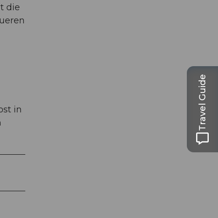
t die
queren
Travel Guide
st in
h