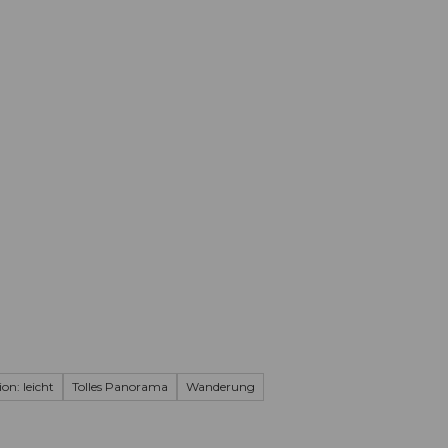
Informieren
Buchen
Business
W
on: leicht
Tolles Panorama
Wanderung