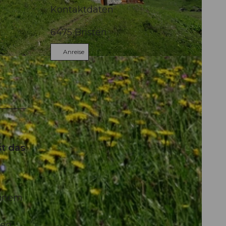
Kontaktdaten
6475
Bristen
Anreise
st das
einem
weg