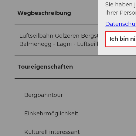
Sie haben 
Ihrer Pers
Wegbeschreibung
Datenschu
Luftseilbahn Golzeren Bergstation - Golze
Ich bin n
Balmenegg - Lägni - Luftseilbahn Golzeren
Toureigenschaften
Bergbahntour
Einkehrmöglichkeit
Kulturell interessant