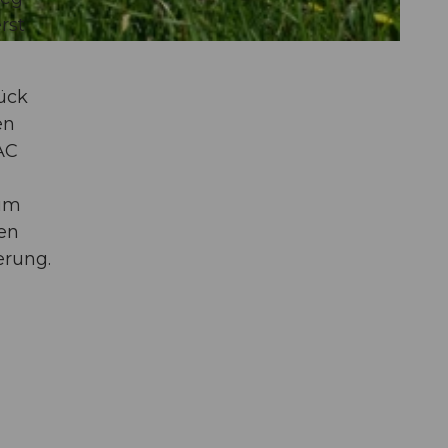
rst
ück
en
AC
zum
en
erung.