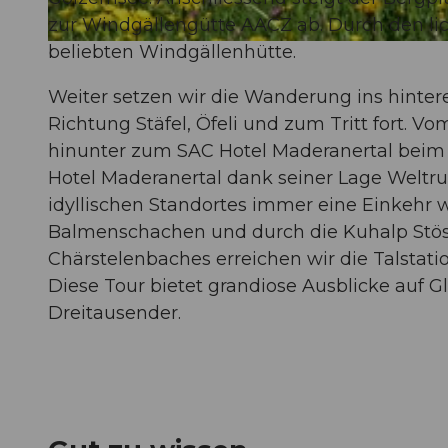
zur Windgällengütte AACZ ab. Durch den li
beliebten Windgällenhütte.
© Sanna Laurén, Verein Urner Wanderwege |
CC-BY
Weiter setzen wir die Wanderung ins hinter
Richtung Stäfel, Öfeli und zum Tritt fort. V
hinunter zum SAC Hotel Maderanertal beim 
Hotel Maderanertal dank seiner Lage Weltru
idyllischen Standortes immer eine Einkeh
Balmenschachen und durch die Kuhalp Stöss
Chärstelenbaches erreichen wir die Talstati
Diese Tour bietet grandiose Ausblicke auf 
Dreitausender.