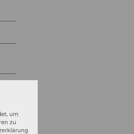
det, um
ren zu
zerklärung.