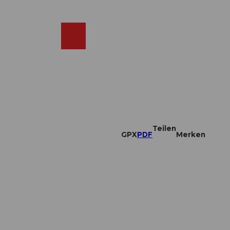
DE
ebcams
Merkzettel
Suche
Shop
Teilen
GPX
PDF
Merken