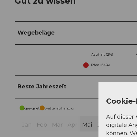
Gut zu wissen
Wegebeläge
Asphalt (2%)
Pfad (54%)
Beste Jahreszeit
Cookie-
geeignet
wetterabhängig
Auf dieser
Jan
Feb
Mär
Apr
Mai
Jun
Jul
Aug
digitale A
können. We