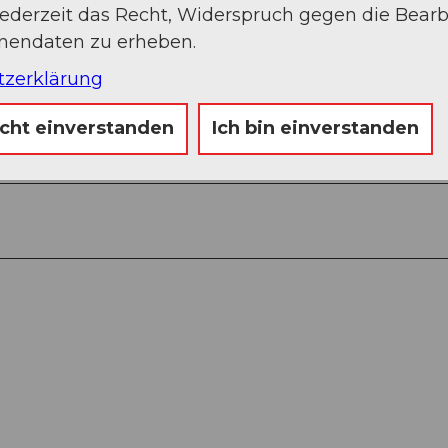
jederzeit das Recht, Widerspruch gegen die Bear
onendaten zu erheben.
tzerklärung
ren Seewen - Windgällenhütte AACZ - Tritt -
icht einverstanden
Ich bin einverstanden
 Talstation