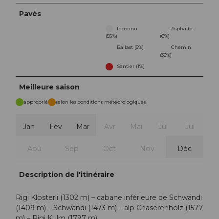
Pavés
Inconnu
Asphalte
(55%)
(6%)
Ballast (5%)
Chemin
(33%)
Sentier (1%)
Meilleure saison
approprié
selon les conditions météorologiques
Jan
Fév
Mar
Avr
Mai
Jui
Jui
Aoû
Sep
Oct
Nov
Déc
Description de l'itinéraire
Rigi Klösterli (1302 m) – cabane inférieure de Schwändi
(1409 m) – Schwändi (1473 m) – alp Chäserenholz (1577
m) – Rigi Kulm (1797 m)