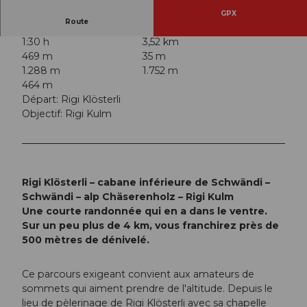
GPX
Route
1:30 h
3,52 km
469 m
35 m
1.288 m
1.752 m
464 m
Départ: Rigi Klösterli
Objectif: Rigi Kulm
Rigi Klösterli – cabane inférieure de Schwändi –
Schwändi – alp Chäserenholz – Rigi Kulm
Une courte randonnée qui en a dans le ventre.
Sur un peu plus de 4 km, vous franchirez près de
500 mètres de dénivelé.
Ce parcours exigeant convient aux amateurs de
sommets qui aiment prendre de l'altitude. Depuis le
lieu de pèlerinage de Rigi Klösterli avec sa chapelle