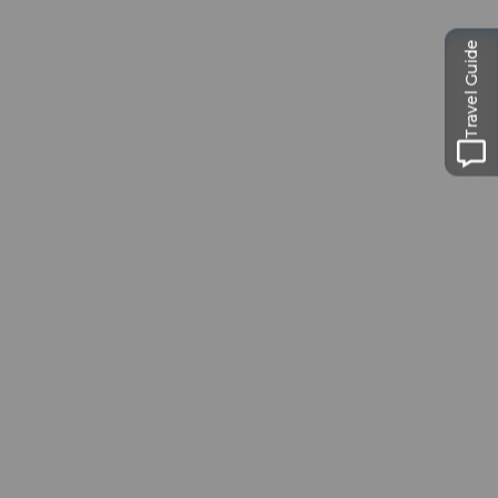
Travel Guide
Passeport des
Musées
Libre accès à neuf musées