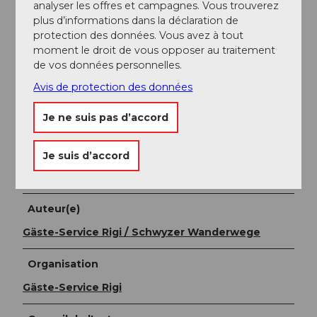
analyser les offres et campagnes. Vous trouverez
Nous recommandons toutefois les transports publics
plus d’informations dans la déclaration de
plutôt que la voiture : détendez-vous, profitez et
protection des données. Vous avez à tout
faites aussi quelque chose de bon pour
moment le droit de vous opposer au traitement
l'environnement.
de vos données personnelles.
Avis de protection des données
Transports en commun
Rigi Klösterli, le point de départ de la randonnée, est
Je ne suis pas d’accord
facilement accessible via Goldau avec le train de la
Rigi.
Je suis d’accord
Voici le lien vers les horaires
Auteur(e)
Gäste-Service Rigi / Schwyzer Wanderwege
Organisation
Gäste-Service Rigi