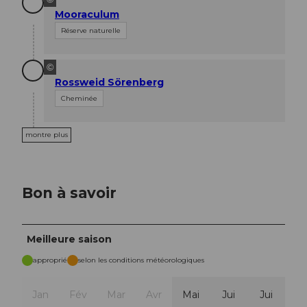
Mooraculum
Réserve naturelle
©
Rossweid Sörenberg
Cheminée
montre plus
Bon à savoir
Meilleure saison
approprié
selon les conditions météorologiques
Jan
Fév
Mar
Avr
Mai
Jui
Jui