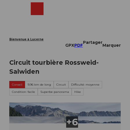
T
o
Webcams
Recherche
Menu
Shop
c
o
n
t
e
Bienvenue à Lucerne
Partager
n
GPX
PDF
Marquer
t
Circuit tourbière Rossweid-
Salwiden
Conseil
9,96 km de long
Circuit
Difficulté: moyenne
Condition: facile
Superbe panorama
Hike