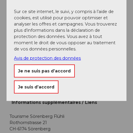
d’itinéraires Google.
Sur ce site internet, le suivi, y compris à l’aide de
Stationnement
cookies, est utilisé pour pouvoir optimiser et
analyser les offres et campagnes. Vous trouverez
Un parking payant est disponible à la station de base
plus d’informations dans la déclaration de
du téléphérique Rossweid.
protection des données. Vous avez à tout
moment le droit de vous opposer au traitement
Transports en commun
de vos données personnelles.
En transports publics, vous atteignez Sörenberg via
Avis de protection des données
Schüpfheim (ligne ferroviaire Berne-Lucerne). De
Schüpfheim, prenez le car postal jusqu'à Sörenberg
Je ne suis pas d’accord
"Post".
Planifiez votre voyage avec le
horaire en ligne CFF.
Je suis d’accord
Informations supplémentaires / Liens
Tourisme Sörenberg Flühli
Rothornstrasse 21
CH-6174 Sörenberg