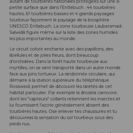
autant de tourbières nationales protégées sur une si
petite surface que dans l’Entlebuch : 44 tourbières
hautes, 61 tourbières basses et 4 grands paysages
tourbeux façonnent le paysage de la biosphère
UNESCO Entlebuch. La zone tourbeuse Laubersmad-
Salwidili figure même sur la liste des zones humides
les plus importantes au monde.
Le circuit coloré enchante avec des papillons, des
libellules et de jolies fleurs, dont beaucoup
d’orchidées. Dans la forêt haute tourbeuse aux
myrtilles, on se sent transporté dans un autre monde
face aux pins tortueux. La randonnée circulaire, qui
démarre à la station supérieure du téléphérique
Rossweid, permet de découvrir les raretés de cet
habitat particulier. Par exemple la droséra carnivore,
dont les "capteurs" collants retiennent les insectes et
lui fournissent l’azote généralement absent des
tourbières hautes. Ose enlever tes chaussures et tu
découvriras la sensation du sol tourbeux sous des
pieds nus.