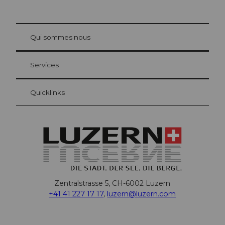
© Be
at Bre
chbü
hl
Qui sommes nous
Carte d’hôte Lucerne
Vos avantages en tant qu'hôte pour la nuit
Services
Quicklinks
Zentralstrasse 5, CH-6002 Luzern
+41 41 227 17 17
,
luzern@luzern.com