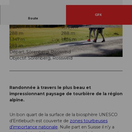
GPX
Route
2:59 h
9,96 km
© Beat Brechbühl, UNESCO Biosphäre Entlebu
© Beat Brechbühl, UNESCO Biosphäre Entlebu
288 m
288 m
ch
ch
1.347 m
1.636 m
289 m
Départ: Sörenberg, Rossweid
Objectif: Sörenberg, Rossweid
© Beat Brechbühl, UNESCO Biosphäre Entlebuch
Randonnée à travers le plus beau et
impressionnant paysage de tourbière de la région
alpine.
Un bon quart de la surface de la biosphère UNESCO
d’Entlebuch est couverte de
zones tourbeuses
d’importance nationale
. Nulle part en Suisse il n’y a