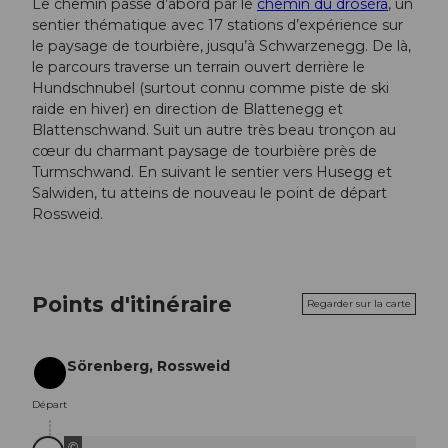
Le chemin passe d’abord par le
chemin du droséra
, un
sentier thématique avec 17 stations d’expérience sur
le paysage de tourbière, jusqu’à Schwarzenegg. De là,
le parcours traverse un terrain ouvert derrière le
Hundschnubel (surtout connu comme piste de ski
raide en hiver) en direction de Blattenegg et
Blattenschwand. Suit un autre très beau tronçon au
cœur du charmant paysage de tourbière près de
Turmschwand. En suivant le sentier vers Husegg et
Salwiden, tu atteins de nouveau le point de départ
Rossweid.
Points d'itinéraire
Regarder sur la carte
Sörenberg, Rossweid
Départ
Départ
©