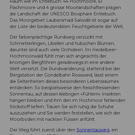
Raum wie im Entlebuch: 44 Hochmoore, 61
Flachmoore und 4 grosse Moorlandschaften prägen
die Landschaft der UNESCO Biosphäre Entlebuch.
Das Moorgebiet Laubersmad-Salwidili ist sogar auf
der Liste der bedeutendsten Feuchtgebiete der Welt.
Der farbenprächtige Rundweg verzückt mit
Schmetterlingen, Libellen und hübschen Blumen,
darunter sind auch viele Orchideen. Im Heidelbeer-
Hochmoorwald fühlt man sich angesichts der
knorrigen Bergföhren geradewegs in eine andere
Welt versetzt. Die Rundwanderung, startend bei der
Bergstation der Gondelbahn Rossweid, lässt einem
die Seltenheiten dieses besonderen Lebensraumes
entdecken. So beispielsweise den fleischfressenden
Sonnentau, auf dessen klebrigen «Fühlern» Insekten
hängen bleiben und ihm den im Hochmoor fehlenden
Stickstoff liefern. Trauen Sie sich ruhig die Schuhe
auszuziehen und Sie werden feststellen, wie sich der
Moorboden mit nackten Füssen anfühlt.
Der Weg führt zuerst über den
Sonnentauweg
, ein