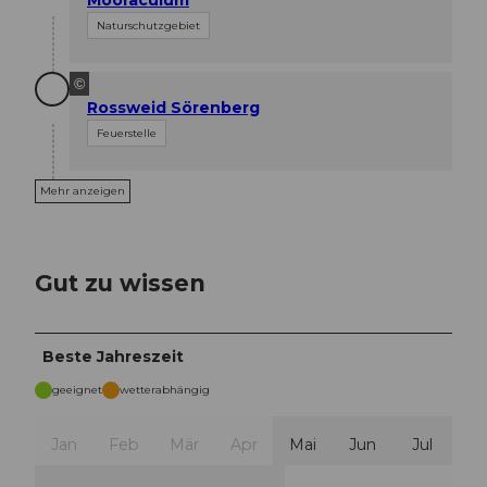
Naturschutzgebiet
©
Rossweid Sörenberg
Feuerstelle
Mehr anzeigen
Gut zu wissen
Beste Jahreszeit
geeignet
wetterabhängig
Jan
Feb
Mär
Apr
Mai
Jun
Jul