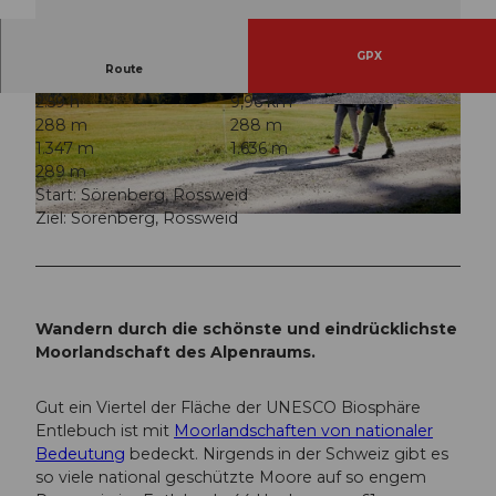
GPX
Route
2:59 h
9,96 km
© Beat Brechbühl, UNESCO Biosphäre Entlebu
© Beat Brechbühl, UNESCO Biosphäre Entlebu
288 m
288 m
ch
ch
1.347 m
1.636 m
289 m
Start: Sörenberg, Rossweid
Ziel: Sörenberg, Rossweid
© Beat Brechbühl, UNESCO Biosphäre Entlebuch
Wandern durch die schönste und eindrücklichste
Moorlandschaft des Alpenraums.
Gut ein Viertel der Fläche der UNESCO Biosphäre
Entlebuch ist mit
Moorlandschaften von nationaler
Bedeutung
bedeckt. Nirgends in der Schweiz gibt es
so viele national geschützte Moore auf so engem