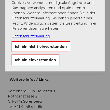
Cookies, verwendet, um digitale Angebote und
Parken
Kampagnen analysieren und optimieren zu
können. Weitere Informationen finden Sie in der
Ein kostenpflichtiger Parkplatz steht bei der Talstation
Datenschutzerklärung. Sie haben jederzeit das
der Gondelbahn Rossweid zur Verfügung.
Recht, Widerspruch gegen die Bearbeitung Ihrer
Personendaten zu erheben.
Öffentliche Verkehrsmittel
Datenschutzerklärung
Mit dem öffentlichen Verkehr erreichen Sie Sörenberg
via Schüpfheim (Bahnlinie Bern-Luzern. Ab
Ich bin nicht einverstanden
Schüpfheim fahren Sie mit den Postauto bis nach
Sörenberg "Post".
Ich bin einverstanden
Planen Sie Ihre Reise mit dem
SBB Online Fahrplan.
Weitere Infos / Links
Sörenberg Flühli Tourismus
Rothornstrasse 21
CH-6174 Sörenberg
Tel. +41 41 488 11 85