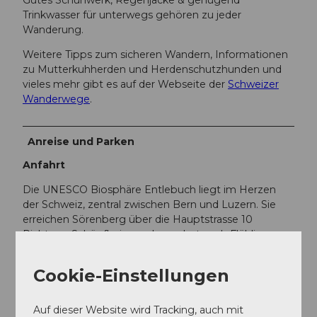
Gutes Schuhwerk, Regenjacke & genügend
Trinkwasser für unterwegs gehören zu jeder
Wanderung.
Weitere Tipps zum sicheren Wandern, Informationen
zu Mutterkuhherden und Herdenschutzhunden und
vieles mehr gibt es auf der Webseite der
Schweizer
Wanderwege
.
Anreise und Parken
Anfahrt
Die UNESCO Biosphäre Entlebuch liegt im Herzen
der Schweiz, zentral zwischen Bern und Luzern. Sie
erreichen Sörenberg über die Hauptstrasse 10
Richtung Schüpfheim und von dort nach Flühli
Sörenberg. Von Giswil über die Panoramastrasse /
Glaubenbielenpass nach Sörenberg.
Cookie-Einstellungen
Planen Sie Ihre Route mit Hilfe des
Google
Routenplaners.
Auf dieser Website wird Tracking, auch mit