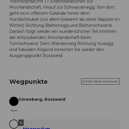
Themenpfad mit 17 Erlebnisstationen zur
Moorlandschaft, hinauf zur Schwarzenegg. Von dort
geht es in offenem Gelände hinter dem
Hundschnubel (vor allem bekannt als steile Skipiste im
Winter) Richtung Blattenegg und Blattenschwand.
Danach folgt wieder ein wunderschöner Teil inmitten
der entzückenden Moorlandschaft beim
Turmschwand. Dem Wanderweg Richtung Husegg
und Salwiden folgend erreichen Sie wieder den
Ausgangspunkt Rossweid.
Wegpunkte
Auf der Karte anschauen
Sörenberg, Rossweid
Start
Start
©
Mooraculum