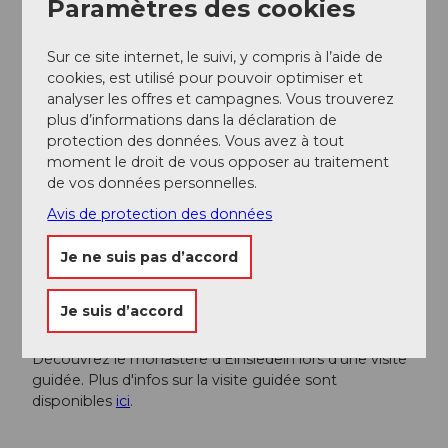
Paramètres des cookies
Monastère d'Einsiedeln
Sur ce site internet, le suivi, y compris à l’aide de
Tourisme Einsiedeln-Ybrig-Zürichsee
cookies, est utilisé pour pouvoir optimiser et
Schweiz Mobil
analyser les offres et campagnes. Vous trouverez
plus d’informations dans la déclaration de
protection des données. Vous avez à tout
Auteur(e)
moment le droit de vous opposer au traitement
de vos données personnelles.
Schweiz Mobil
Avis de protection des données
Organisation
Je ne suis pas d’accord
Schwyzer Wanderwege
Je suis d’accord
Conseil de l'auteur
Découvrez le monastère d'Einsiedeln lors d'une visite
guidée. Plus d'infos sur la visite guidée sont
disponibles
ici
.