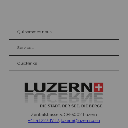
© Be
at Bre
chbü
hl
Qui sommes nous
Carte d’hôte Lucerne
Vos avantages en tant qu'hôte pour la nuit
Services
Quicklinks
Zentralstrasse 5, CH-6002 Luzern
+41 41 227 17 17
,
luzern@luzern.com