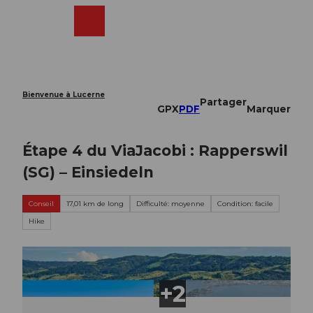
T
o
Webcams
Recherche
Menu
Shop
c
o
n
t
e
Bienvenue à Lucerne
Partager
n
GPX
PDF
Marquer
t
Étape 4 du ViaJacobi : Rapperswil
(SG) – Einsiedeln
Conseil
17,01 km de long
Difficulté: moyenne
Condition: facile
Hike