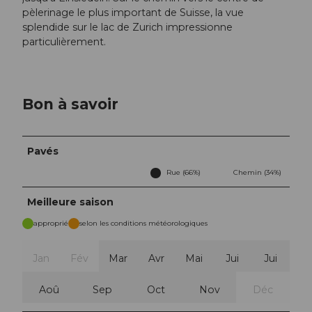
pèlerinage le plus important de Suisse, la vue
splendide sur le lac de Zurich impressionne
particulièrement.
Bon à savoir
Pavés
Rue (66%)
Chemin (34%)
Meilleure saison
approprié
selon les conditions météorologiques
Jan
Fév
Mar
Avr
Mai
Jui
Jui
Aoû
Sep
Oct
Nov
Déc