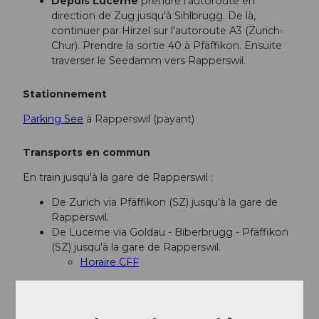
Depuis Lucerne
prendre l'autoroute en
direction de Zug jusqu'à Sihlbrugg. De là,
continuer par Hirzel sur l'autoroute A3 (Zurich-
Chur). Prendre la sortie 40 à Pfäffikon. Ensuite
traverser le Seedamm vers Rapperswil.
Stationnement
Parking See
à Rapperswil (payant)
Transports en commun
En train jusqu'à la gare de Rapperswil :
De Zurich via Pfäffikon (SZ) jusqu'à la gare de
Rapperswil.
De Lucerne via Goldau - Biberbrugg - Pfäffikon
(SZ) jusqu'à la gare de Rapperswil.
Horaire CFF
Informations supplémentaires / Liens