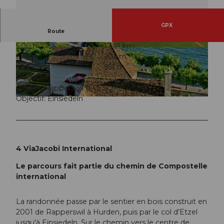
GPX
Route
5:00 h
17,01 km
© Rapperswil Zürichsee Tourismus
© Einsiedeln-Ybrig-Zürichsee Tourismus
679 m
206 m
407 m
951 m
544 m
Départ: Rapperswil (SG)
Objectif: Einsiedeln
© Zürich Tourismus
4 ViaJacobi International
Le parcours fait partie du chemin de Compostelle
international
La randonnée passe par le sentier en bois construit en
2001 de Rapperswil à Hurden, puis par le col d'Etzel
jusqu'à Einsiedeln. Sur le chemin vers le centre de