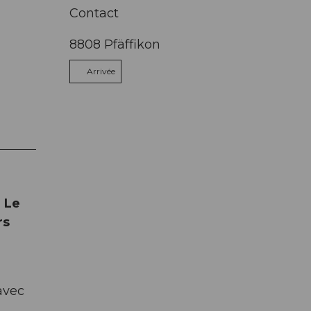
Contact
8808
Pfäffikon
Arrivée
 Le
rs
avec