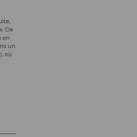
ite,
x. De
e en
ans un
c, où