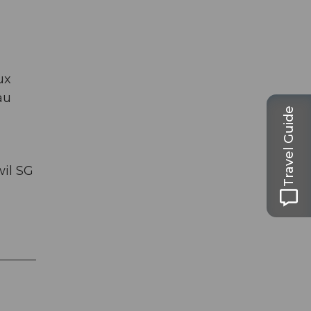
ux
au
Travel Guide
wil SG