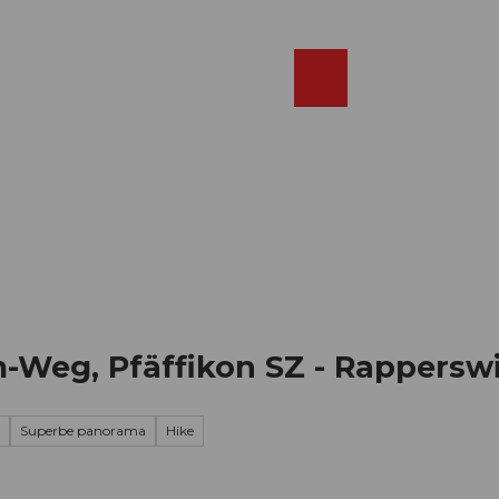
Réserver
FR
Webcams
Recherche
Shop
-Weg, Pfäffikon SZ - Rapperswi
Superbe panorama
Hike