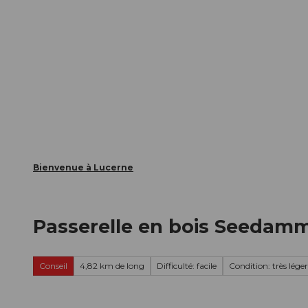
T
nts
Webcams
Carte d’hôte
o
c
La ville
La région
Informer
o
n
t
e
n
t
Bienvenue à Lucerne
Passerelle en bois Seedamm
Conseil
4,82 km de long
Difficulté: facile
Condition: très léger