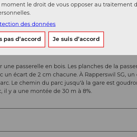
t moment le droit de vous opposer au traitement 
ée se déroule majoritairement sur des chemins de
rsonnelles.
spectivement une section goudronnée de 300 m et
otection des données
 montée de 30 m à 8% au début et une descente d
 1,9, il y a une montée de 100 m à 7%. À Hurden, il 
s pas d’accord
Je suis d’accord
c une pente de 7%, et au km 2,8 une pente
une passerelle en bois. Les planches de la passer
c un écart de 2 cm chacune. À Rapperswil SG, un 
parc. Le chemin du parc jusqu'à la gare est goudro
c, il y a une montée de 30 m à 8%.