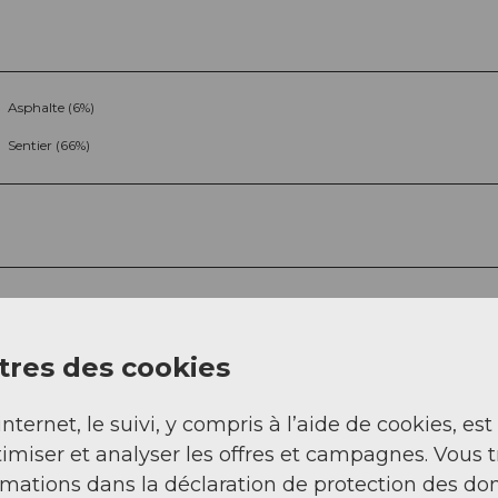
Asphalte (6%)
Sentier (66%)
res des cookies
Sep
Oct
Nov
Déc
internet, le suivi, y compris à l’aide de cookies, est
imiser et analyser les offres et campagnes. Vous 
rmations dans la déclaration de protection des do