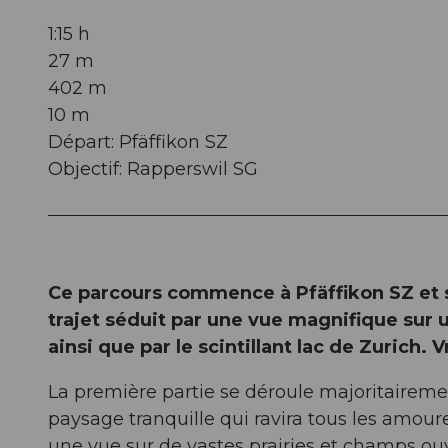
1:15 h
27 m
402 m
10 m
Départ: Pfäffikon SZ
Objectif: Rapperswil SG
Ce parcours commence à Pfäffikon SZ et s
trajet séduit par une vue magnifique sur u
ainsi que par le scintillant lac de Zurich.
La première partie se déroule majoritaireme
paysage tranquille qui ravira tous les amou
une vue sur de vastes prairies et champs ouv