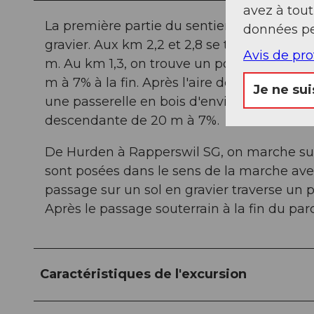
avez à tou
La première partie du sentier de randonn
données pe
gravier. Aux km 2,2 et 2,8 se trouvent re
Avis de pr
m. Au km 1,3, on trouve un pont avec une
m à 7% à la fin. Après l'aire de repos au km
Je ne sui
une passerelle en bois d'environ 30 m ave
descendante de 20 m à 7%.
De Hurden à Rapperswil SG, on marche sur 
sont posées dans le sens de la marche ave
passage sur un sol en gravier traverse un 
Après le passage souterrain à la fin du par
Caractéristiques de l'excursion