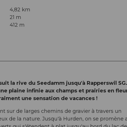
4,82 km
21 m
412 m
uit la rive du Seedamm jusqu'à Rapperswil SG.
ne plaine infinie aux champs et prairies en fleu
 Vraiment une sensation de vacances !
nt sur de larges chemins de gravier à travers un
reux de la nature. Jusqu'à Hurden, on se promène 
erts qui s'étendent à plat jusqu'au bord du lac de