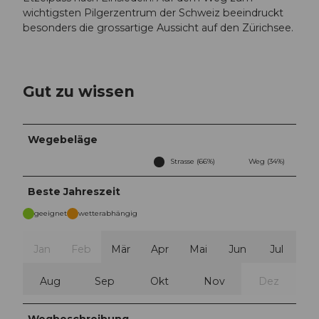
wichtigsten Pilgerzentrum der Schweiz beeindruckt
besonders die grossartige Aussicht auf den Zürichsee.
Gut zu wissen
Wegebeläge
Strasse (66%)
Weg (34%)
Beste Jahreszeit
geeignet
wetterabhängig
Jan
Feb
Mär
Apr
Mai
Jun
Jul
Aug
Sep
Okt
Nov
Dez
Wegbeschreibung