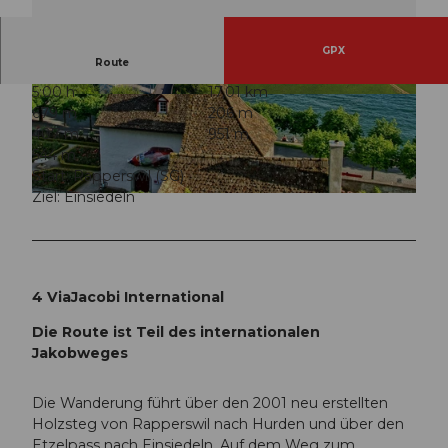
GPX
Route
5:00 h
17,01 km
© Rapperswil Zürichsee Tourismus
© Einsiedeln-Ybrig-Zürichsee Tourismus
679 m
206 m
407 m
951 m
544 m
Start: Rapperswil (SG)
Ziel: Einsiedeln
© Zürich Tourismus
4 ViaJacobi International
Die Route ist Teil des internationalen
Jakobweges
Die Wanderung führt über den 2001 neu erstellten
Holzsteg von Rapperswil nach Hurden und über den
Etzelpass nach Einsiedeln. Auf dem Weg zum