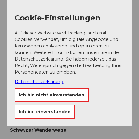
Bahnhof.
Von Luzern über Goldau - Biberbrugg -
Pfäffikon (SZ) nach Rapperswil Bahnhof.
Cookie-Einstellungen
SBB Fahrplan
Auf dieser Website wird Tracking, auch mit
Cookies, verwendet, um digitale Angebote und
Weitere Infos / Links
Kampagnen analysieren und optimieren zu
können. Weitere Informationen finden Sie in der
Kloster Einsiedeln
Datenschutzerklärung. Sie haben jederzeit das
Recht, Widerspruch gegen die Bearbeitung Ihrer
Einsiedeln-Ybrig-Zürichsee Tourismus
Personendaten zu erheben.
Schweiz Mobil
Datenschutzerklärung
Ich bin nicht einverstanden
Autor:in
Schweiz Mobil
Ich bin einverstanden
Organisation
Schwyzer Wanderwege