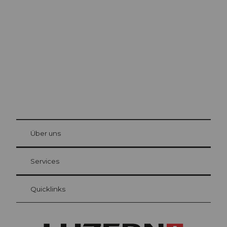
Luzern
Die Stadt. Der See. Die Berge.
© Be
at Bre
chbü
hl
Über uns
Gästekarte Luzern
Ihre Vorteile als Übernachtungsgast
Services
Quicklinks