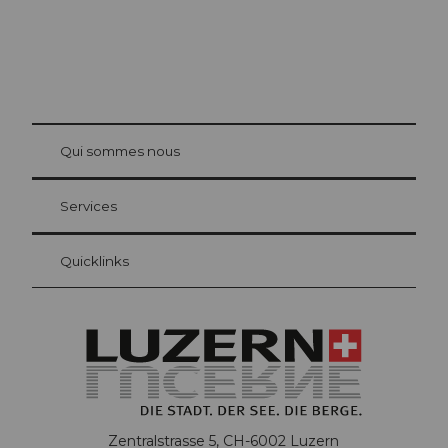
© Be
at Bre
chbü
hl
Qui sommes nous
Carte d’hôte Lucerne
Vos avantages en tant qu'hôte pour la nuit
Services
Quicklinks
Zentralstrasse 5, CH-6002 Luzern