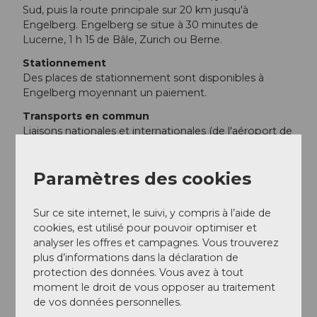
Sud, puis la route principale sur 20 km jusqu'à
Engelberg. Engelberg se situe à 30 minutes de
Lucerne, 1 h 15 de Bâle, Zurich ou Berne.
Stationnement
Des places de stationnement sont disponibles à
Engelberg moyennant un paiement.
Transports en commun
Liaisons nationales et internationales (de l'aéroport de
Zurich, départs toutes les demi-heures avec environ 1
h de trajet) jusqu'à Lucerne. Ensuite, avec la
Paramètres des cookies
Zentralbahn en 43 minutes à travers un paysage varié
et des gorges jusqu'à Engelberg.
Sur ce site internet, le suivi, y compris à l’aide de
Informations supplémentaires / Liens
cookies, est utilisé pour pouvoir optimiser et
analyser les offres et campagnes. Vous trouverez
www.engelberg.ch
plus d’informations dans la déclaration de
protection des données. Vous avez à tout
www.fuerenalp.ch
moment le droit de vous opposer au traitement
de vos données personnelles.