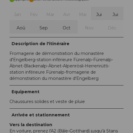
Jan
Fév
Mar
Avr
Mai
Jui
Jui
Aoû
Sep
Oct
Nov
Déc
Description de l'itinéraire
Fromagerie de démonstration du monastère
d'Engelberg-station inférieure Fürenalp-Fürenalp-
Äbnet-Blackenalp-Äbnet-Alpenrösli-Herrenrütti-
station inférieure Fürenalp-fromagerie de
démonstration du monastère d'Engelberg
Equipement
Chaussures solides et veste de pluie
Arrivée et stationnement
Vers la destination
En voiture, prenez l'A2 (Bâle-Gotthard) jusqu'à Stans