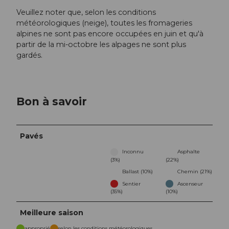
Veuillez noter que, selon les conditions
météorologiques (neige), toutes les fromageries
alpines ne sont pas encore occupées en juin et qu'à
partir de la mi-octobre les alpages ne sont plus
gardés.
Bon à savoir
Pavés
Inconnu
Asphalte
(3%)
(22%)
Ballast (10%)
Chemin (21%)
Sentier
Ascenseur
(35%)
(10%)
Meilleure saison
approprié
selon les conditions météorologiques