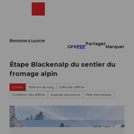
T
o
Webcams
Recherche
Menu
Shop
c
o
n
t
e
Bienvenue à Lucerne
Partager
n
GPX
PDF
Marquer
t
Étape Blackenalp du sentier du
fromage alpin
Conseil
19,94 km de long
Difficulté: difficile
Condition: très difficile
Superbe panorama
Piste thématique