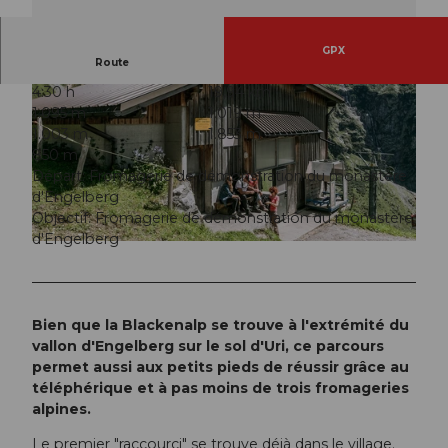
GPX
Route
4:30 h
19,94 km
1.095 m
1.019 m
1.003 m
1.853 m
850 m
Départ: Fromagerie de démonstration du monastère
d'Engelberg
© Engelberg - Titlis Tourismus, Engelberg-Titlis Tourismus
Objectif: Fromagerie de démonstration du monastère
d'Engelberg
© Engelberg - Titlis Tourismus, Engelberg-Titlis Tourismus
Bien que la Blackenalp se trouve à l'extrémité du
vallon d'Engelberg sur le sol d'Uri, ce parcours
permet aussi aux petits pieds de réussir grâce au
téléphérique et à pas moins de trois fromageries
alpines.
Le premier "raccourci" se trouve déjà dans le village.