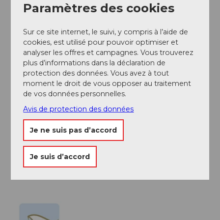
Paramètres des cookies
Auteur(e)
Engelberg - Titlis Tourismus
Sur ce site internet, le suivi, y compris à l’aide de
cookies, est utilisé pour pouvoir optimiser et
Organisation
analyser les offres et campagnes. Vous trouverez
plus d’informations dans la déclaration de
Engelberg-Titlis Tourismus
protection des données. Vous avez à tout
moment le droit de vous opposer au traitement
Conseil de l'auteur
de vos données personnelles.
Avis de protection des données
Sources énergétiques chemin des sources
Engelberg - Dagenstal - Fürenalp
Je ne suis pas d’accord
La Dre Andrea Fischbacher a désigné et documenté
les 17 lieux énergétiques le long de la randonnée
Je suis d’accord
Engelberg - Dagenstal - Fürenalp.
Faites le plein
d'énergie
.