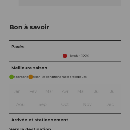
Bon à savoir
Pavés
Sentier (100%)
Meilleure saison
approprié
selon les conditions météorologiques
Jan
Fév
Mar
Avr
Mai
Jui
Jui
Aoû
Sep
Oct
Nov
Déc
Arrivée et stationnement
Vers la destination