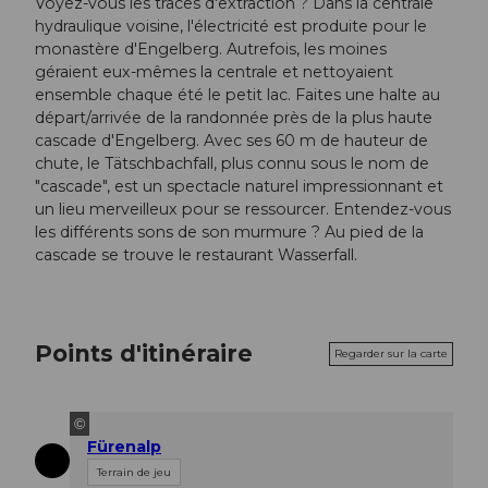
Voyez-vous les traces d'extraction ? Dans la centrale
hydraulique voisine, l'électricité est produite pour le
monastère d'Engelberg. Autrefois, les moines
géraient eux-mêmes la centrale et nettoyaient
ensemble chaque été le petit lac. Faites une halte au
départ/arrivée de la randonnée près de la plus haute
cascade d'Engelberg. Avec ses 60 m de hauteur de
chute, le Tätschbachfall, plus connu sous le nom de
"cascade", est un spectacle naturel impressionnant et
un lieu merveilleux pour se ressourcer. Entendez-vous
les différents sons de son murmure ? Au pied de la
cascade se trouve le restaurant Wasserfall.
Points d'itinéraire
Regarder sur la carte
©
Fürenalp
Terrain de jeu