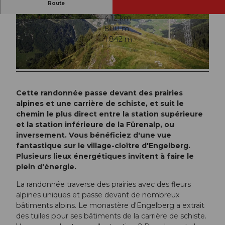
Route
1:30 h
4,12 km
© Engelberg - Titlis Tourismus, Engelberg-Titlis
© Engelberg - Titlis Tourismus, Engelberg-Titlis
27 m
800 m
Tourismus
Tourismus
1.068 m
1.842 m
774 m
© Engelberg - Titlis Tourismus, Engelberg-Titlis Tourismus
Cette randonnée passe devant des prairies
alpines et une carrière de schiste, et suit le
chemin le plus direct entre la station supérieure
et la station inférieure de la Fürenalp, ou
inversement. Vous bénéficiez d'une vue
fantastique sur le village-cloître d'Engelberg.
Plusieurs lieux énergétiques invitent à faire le
plein d'énergie.
La randonnée traverse des prairies avec des fleurs
alpines uniques et passe devant de nombreux
bâtiments alpins. Le monastère d'Engelberg a extrait
des tuiles pour ses bâtiments de la carrière de schiste.