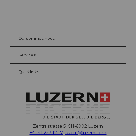
© Be
at Bre
chbü
hl
Qui sommes nous
Carte d’hôte Lucerne
Vos avantages en tant qu'hôte pour la nuit
Services
Quicklinks
Zentralstrasse 5, CH-6002 Luzern
+41 41 227 17 17
,
luzern@luzern.com