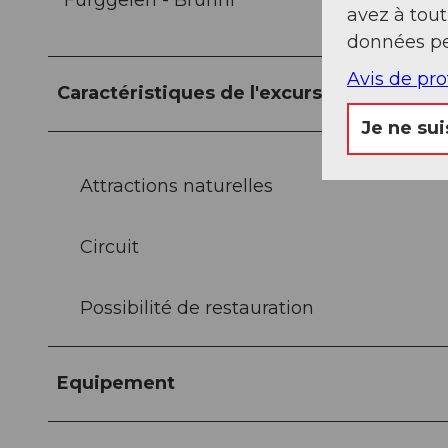
Furggelen - Brunni
avez à tou
données pe
Avis de pr
Caractéristiques de l'excursion
Je ne sui
Attractions naturelles
Circuit
Possibilité de restauration
Equipement