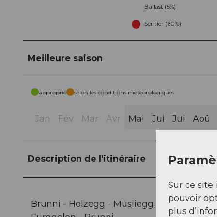
Ballast (5%)
Sentier (60%)
Meilleure saison
approprié
selon les conditions météorologiques
Jan
Fév
Mar
Avr
Mai
Jui
Jui
Aoû
Paramèt
Description de l'itinéraire
Sur ce site 
pouvoir opt
Brunni - Holzegg - Müsliegg - Zwäcken - 
plus d’info