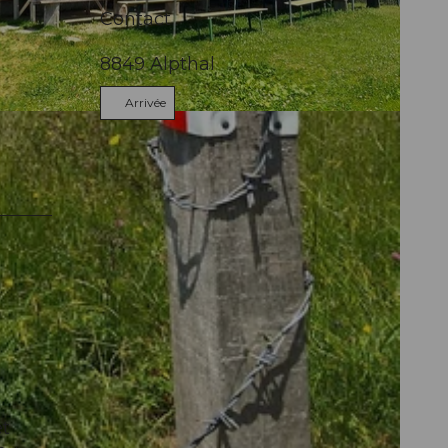
Contact
8849
Alpthal
Arrivée
et