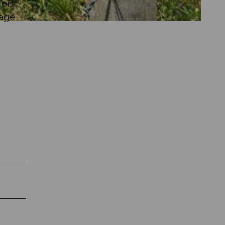
fois
page