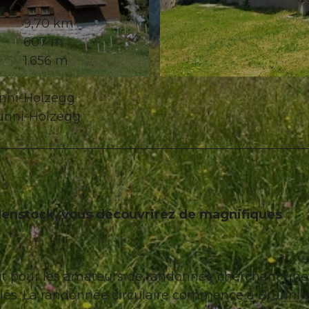
9,70 km
607 m
1.656 m
© Brunni-Alpthal Tourismus
unni-Holzegg
runni-Holzegg
elenstock, vous découvrirez de magnifiques
fait pour les amateurs de randonnée cherchant une
plés. La randonnée circulaire commence à Brunni 