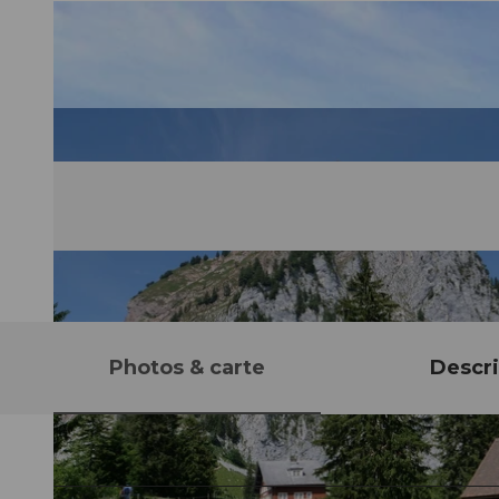
Photos & carte
Descri