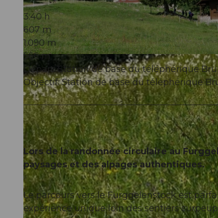
3:40 h
607 m
1.090 m
566 m
© Einsiedeln-Ybrig-Zürichsee Tourismus
Départ: Station de base du téléphérique Br
Objectif: Station de base du téléphérique B
Lors de la randonnée circulaire au Furgg
paysages et des alpages authentiques.
Le parcours vers le Furggelenstock est par
expérience unique loin des sentiers surpeu