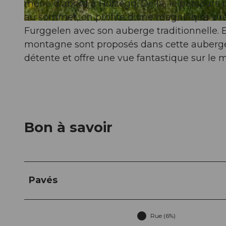
mène d'abord à Holzegg. De là, le parcours 
au sommet, on profite d'une magnifique vue
© Brunni-Alpthal Tourismus
Furggelen avec son auberge traditionnelle. 
montagne sont proposés dans cette auberge.
détente et offre une vue fantastique sur le 
Bon à savoir
Pavés
Rue (6%)