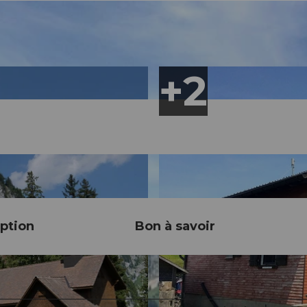
ption
Bon à savoir