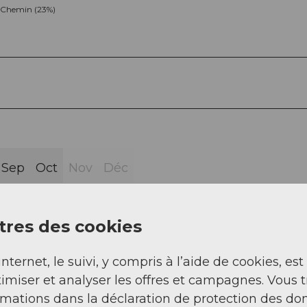
Chemin (23%)
Sep
Oct
Nov
Déc
res des cookies
internet, le suivi, y compris à l’aide de cookies, est
imiser et analyser les offres et campagnes. Vous 
Halbegg - Schindleggen - Furggelenstock - alpage
rmations dans la déclaration de protection des do