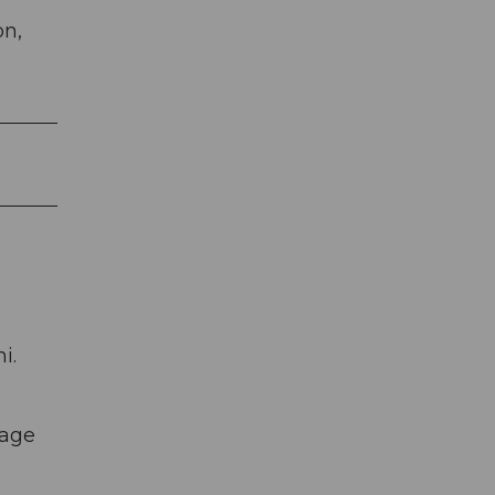
on,
i.
lage