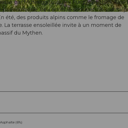
passe par Müsliegg jusqu'au Furggelenstock. Une 
 panoramique. Peu après le sommet, on voit l'al
En été, des produits alpins comme le fromage de
 La terrasse ensoleillée invite à un moment de
massif du Mythen.
Asphalte (6%)