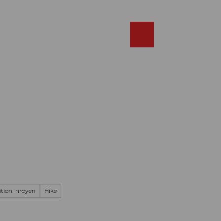
Réserver
FR
Webcams
Recherche
Shop
ition: moyen
Hike