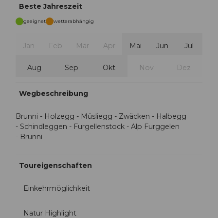
Beste Jahreszeit
geeignet
wetterabhängig
Jan
Feb
Mär
Apr
Mai
Jun
Jul
Aug
Sep
Okt
Nov
Dez
Wegbeschreibung
Brunni - Holzegg - Müsliegg - Zwäcken - Halbegg
- Schindleggen - Furgellenstock - Alp Furggelen
- Brunni
Toureigenschaften
Einkehrmöglichkeit
Natur Highlight