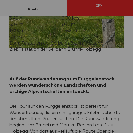
GPX
Route
3:40 h
9,70 km
© Einsiedeln-Ybrig-Zürichsee Tourismus
© Brunni-Alpthal Tourismus
607 m
607 m
1.090 m
1.656 m
566 m
Start: Talstation der Seilbahn Brunni-Holzegg
Ziel: Talstation der Seilbahn Brunni-Holzegg
© Brunni-Alpthal Tourismus
Auf der Rundwanderung zum Furggelenstock
werden wunderschöne Landschaften und
urchige Alpwirtschaften entdeckt.
Die Tour auf den Furggelenstock ist perfekt für
Wanderfreunde, die ein einzigartiges Erlebnis abseits
der überfüllten Routen suchen. Die Rundwanderung
beginnt am Brunni und führt zu Beginn hinauf zur
Holzegg. Von dort aus verläuft die Route über die