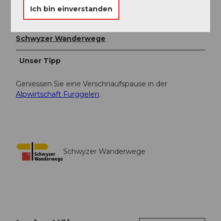
Ich bin einverstanden
Organisation
Schwyzer Wanderwege
Unser Tipp
Geniessen Sie eine Verschnaufspause in der
Alpwirtschaft Furggelen
.
Schwyzer Wanderwege