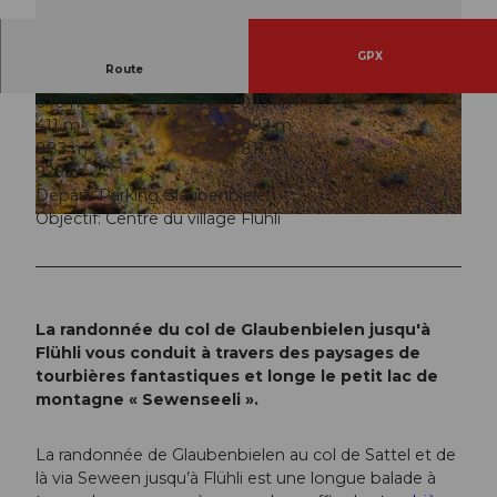
GPX
Route
6:10 h
20,15 km
© Martin Mägli, UNESCO Biosphäre Entlebuch
© Martin Mägli, UNESCO Biosphäre Entlebuch
411 m
1.092 m
882 m
1.811 m
929 m
Départ: Parking Glaubenbielen
Objectif: Centre du village Flühli
© Martin Mägli, UNESCO Biosphäre Entlebuch
La randonnée du col de Glaubenbielen jusqu'à
Flühli vous conduit à travers des paysages de
tourbières fantastiques et longe le petit lac de
montagne « Sewenseeli ».
La randonnée de Glaubenbielen au col de Sattel et de
là via Seween jusqu’à Flühli est une longue balade à