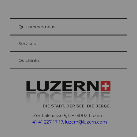
© Be
at Bre
chbü
hl
Qui sommes nous
Carte d’hôte Lucerne
Vos avantages en tant qu'hôte pour la nuit
Services
Quicklinks
Zentralstrasse 5, CH-6002 Luzern
+41 41 227 17 17
,
luzern@luzern.com