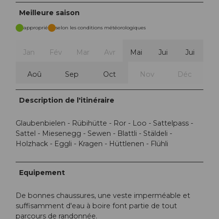
Meilleure saison
approprié
selon les conditions météorologiques
Jan
Fév
Mar
Avr
Mai
Jui
Jui
Aoû
Sep
Oct
Nov
Déc
Description de l'itinéraire
Glaubenbielen - Rübihütte - Ror - Loo - Sattelpass -
Sattel - Miesenegg - Sewen - Blattli - Stäldeli -
Holzhack - Eggli - Kragen - Hüttlenen - Flühli
Equipement
De bonnes chaussures, une veste imperméable et
suffisamment d'eau à boire font partie de tout
parcours de randonnée.