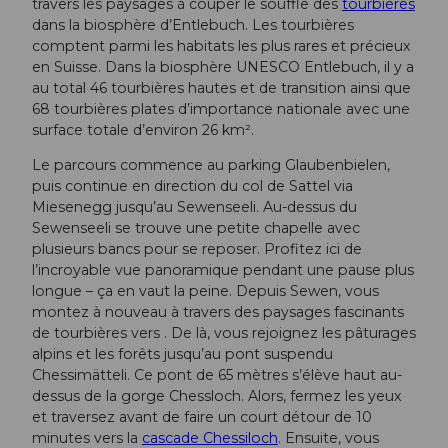
travers les paysages à couper le souffle des
tourbières
dans la biosphère d’Entlebuch. Les tourbières
comptent parmi les habitats les plus rares et précieux
en Suisse. Dans la biosphère UNESCO Entlebuch, il y a
au total 46 tourbières hautes et de transition ainsi que
68 tourbières plates d’importance nationale avec une
surface totale d’environ 26 km².
Le parcours commence au parking Glaubenbielen,
puis continue en direction du col de Sattel via
Miesenegg jusqu’au Sewenseeli. Au-dessus du
Sewenseeli se trouve une petite chapelle avec
plusieurs bancs pour se reposer. Profitez ici de
l’incroyable vue panoramique pendant une pause plus
longue – ça en vaut la peine. Depuis Sewen, vous
montez à nouveau à travers des paysages fascinants
de tourbières vers . De là, vous rejoignez les pâturages
alpins et les forêts jusqu’au pont suspendu
Chessimätteli. Ce pont de 65 mètres s’élève haut au-
dessus de la gorge Chessloch. Alors, fermez les yeux
et traversez avant de faire un court détour de 10
minutes vers la
cascade Chessiloch
. Ensuite, vous