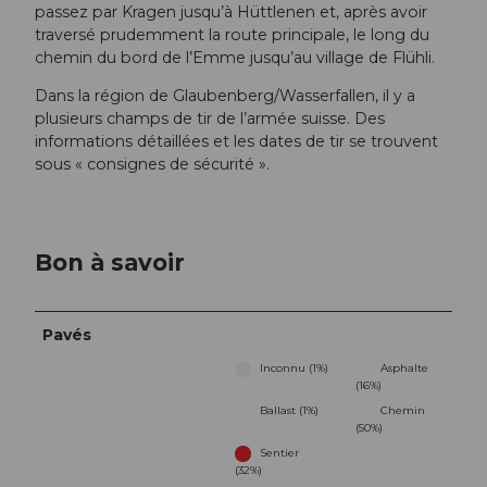
passez par Kragen jusqu’à Hüttlenen et, après avoir
traversé prudemment la route principale, le long du
chemin du bord de l’Emme jusqu’au village de Flühli.
Dans la région de Glaubenberg/Wasserfallen, il y a
plusieurs champs de tir de l’armée suisse. Des
informations détaillées et les dates de tir se trouvent
sous « consignes de sécurité ».
Bon à savoir
Pavés
Inconnu (1%)
Asphalte
(16%)
Ballast (1%)
Chemin
(50%)
Sentier
(32%)