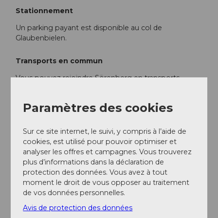
Stationnement
Un parking payant est disponible au col de
Glaubenbielen.
Transports en commun
Vous pouvez rejoindre Sörenberg en transports
publics via Schüpfheim (ligne ferroviaire Berne-
Lucerne). Depuis Schüpfheim, prenez le car postal
Paramètres des cookies
jusqu'à Sörenberg « Glaubenbielen, parking ».
Attention, il n’y a que quelques trajets par jour au col
de Glaubenbielen.
Sur ce site internet, le suivi, y compris à l’aide de
cookies, est utilisé pour pouvoir optimiser et
Planifiez votre voyage avec le
planificateur de trajet
analyser les offres et campagnes. Vous trouverez
en ligne des CFF.
plus d’informations dans la déclaration de
protection des données. Vous avez à tout
moment le droit de vous opposer au traitement
Informations supplémentaires / Liens
de vos données personnelles.
Avis de protection des données
Tourisme Sörenberg Flühli