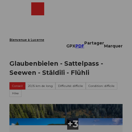
T
o
Webcams
Recherche
Menu
Shop
c
o
n
t
e
Bienvenue à Lucerne
Partager
n
GPX
PDF
Marquer
t
Glaubenbielen - Sattelpass -
Seewen - Stäldili - Flühli
Conseil
20,15 km de long
Difficulté: difficile
Condition: difficile
Hike