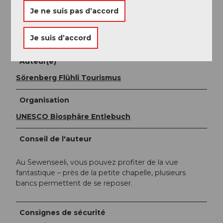
Rothornstrasse 21
CH-6174 Sörenberg
Je ne suis pas d’accord
Téléphone +41 (0)41 488 11 85
www.soerenberg.ch
Je suis d’accord
Auteur(e)
Sörenberg Flühli Tourismus
Organisation
UNESCO Biosphäre Entlebuch
Conseil de l'auteur
Au Sewenseeli, vous pouvez profiter de la vue
fantastique – près de la petite chapelle, plusieurs
bancs permettent de se reposer.
Consignes de sécurité