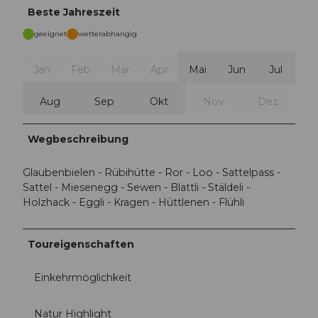
Beste Jahreszeit
geeignet
wetterabhängig
Jan
Feb
Mär
Apr
Mai
Jun
Jul
Aug
Sep
Okt
Nov
Dez
Wegbeschreibung
Glaubenbielen - Rübihütte - Ror - Loo - Sattelpass -
Sattel - Miesenegg - Sewen - Blattli - Stäldeli -
Holzhack - Eggli - Kragen - Hüttlenen - Flühli
Toureigenschaften
Einkehrmöglichkeit
Natur Highlight