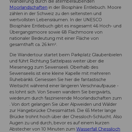
Wanderung durch die atemberaubenden
Moorlandschaften
in der Biosphäre Entlebuch. Moore
zählen in der Schweiz zu den seltensten und
wertvollsten Lebensräumen. In der UNESCO
Biosphäre Entlebuch gibt es insgesamt 46 Hoch- und
Übergangsmoore sowie 68 Flachmoore von
nationaler Bedeutung mit einer Fläche von
gesamthaft ca. 26 km².
Die Wandertour startet beim Parkplatz Glaubenbielen
und führt Richtung Sattelpass weiter über die
Miesenegg zum Sewenseeli. Oberhalb des
Sewenseelis ist eine kleine Kapelle mit mehreren
Ruhebänkli. Geniessen Sie hier die fantastische
Weitsicht während einer längeren Verschnaufpause -
es lohnt sich. Von Sewen wandern Sie bergwärts,
wiederum durch faszinierende Moorlandschaften zum
. Von dort gelangen Sie über Alpweiden und Wälder
zur Hängebrücke Chessimätteli. Die 65 Meter lange
Brücke trohnt hoch über der Chessloch-Schlucht. Also
Augen zu und durch, bevor es auf einem kurzen
Abstecher von 10 Minuten zum
Wasserfall Chessiloch