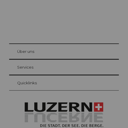
© Be
at Bre
chbü
hl
Über uns
Gästekarte Luzern
Ihre Vorteile als Übernachtungsgast
Services
Quicklinks