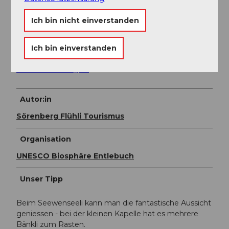
Weitere Infos / Links
Ich bin nicht einverstanden
Sörenberg Flühli Tourismus
Rothornstrasse 21
CH-6174 Sörenberg
Ich bin einverstanden
Telefon +41 (0)41 488 11 85
www.soerenberg.ch
Autor:in
Sörenberg Flühli Tourismus
Organisation
UNESCO Biosphäre Entlebuch
Unser Tipp
Beim Seewenseeli kann man die fantastische Aussicht
geniessen - bei der kleinen Kapelle hat es mehrere
Bänkli zum Rasten.