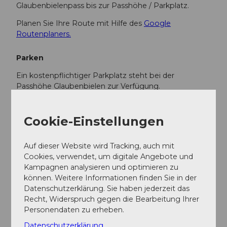
Glaubenbielenpass bis zur Passhöhe / Parkplatz.
Planen Sie Ihre Route mit Hilfe des
Google
Routenplaners.
Parken
Ein kostenpflichtiger Parkplatz steht bei der
Passhöhe Glaubenbielen zur Verfügung.
Öffentliche Verkehrsmittel
Cookie-Einstellungen
Mit dem öffentlichen Verkehr erreichen Sie Sörenberg
via Schüpfheim (Bahnlinie Bern-Luzern. Ab
Auf dieser Website wird Tracking, auch mit
Schüpfheim fahren Sie mit den Postauto bis nach
Cookies, verwendet, um digitale Angebote und
Söernberg "Glaubenbielen, Parkplatz". Achtung, es
Kampagnen analysieren und optimieren zu
gibt nur wenige Kurse pro Tag auf den Glaubenbielen-
können. Weitere Informationen finden Sie in der
Pass.
Datenschutzerklärung. Sie haben jederzeit das
Planen Sie Ihre Reise mit dem
SBB Online Fahrplan.
Recht, Widerspruch gegen die Bearbeitung Ihrer
Personendaten zu erheben.
Datenschutzerklärung