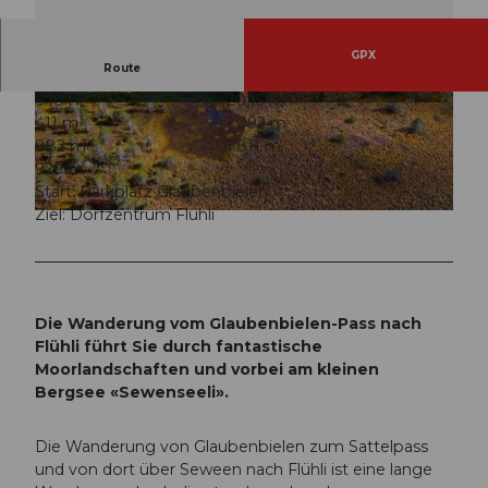
GPX
Route
6:10 h
20,15 km
© Martin Mägli, UNESCO Biosphäre Entlebuch
© Martin Mägli, UNESCO Biosphäre Entlebuch
411 m
1.092 m
882 m
1.811 m
929 m
Start: Parkplatz Glaubenbielen
Ziel: Dorfzentrum Flühli
© Martin Mägli, UNESCO Biosphäre Entlebuch
Die Wanderung vom Glaubenbielen-Pass nach
Flühli führt Sie durch fantastische
Moorlandschaften und vorbei am kleinen
Bergsee «Sewenseeli».
Die Wanderung von Glaubenbielen zum Sattelpass
und von dort über Seween nach Flühli ist eine lange