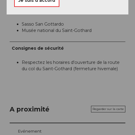
Je suis d’accord
Conseil de l'auteur
Sasso San Gottardo
Musée national du Saint-Gothard
Consignes de sécurité
Respectez les horaires d'ouverture de la route
du col du Saint-Gothard (fermeture hivernale)
A proximité
Regarder sur la carte
Evénement