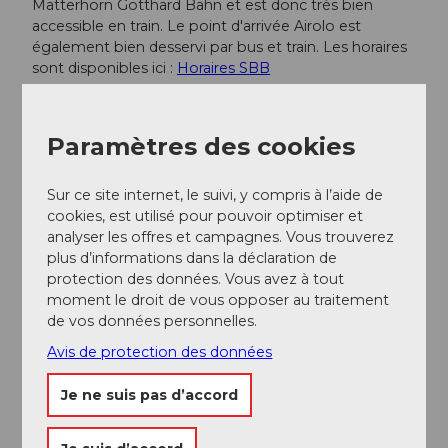
Matterhorn Gotthard Bahn et est donc très bien
accessible en train. Le point d'arrivée Airolo est
également bien desservi par bus et train. Les horaires
sont disponibles ici :
Horaires SBB
Informations supplémentaires / Liens
Paramètres des cookies
Informations routières actuelles et horaires
Sur ce site internet, le suivi, y compris à l’aide de
d'ouverture des cols
cookies, est utilisé pour pouvoir optimiser et
Sasso San Gottardo
analyser les offres et campagnes. Vous trouverez
plus d’informations dans la déclaration de
Musée national du Saint-Gothard
protection des données. Vous avez à tout
moment le droit de vous opposer au traitement
de vos données personnelles.
Auteur(e)
Avis de protection des données
Andermatt-Urserntal Tourismus GmbH
Je ne suis pas d’accord
Organisation
Région de vacances Andermatt