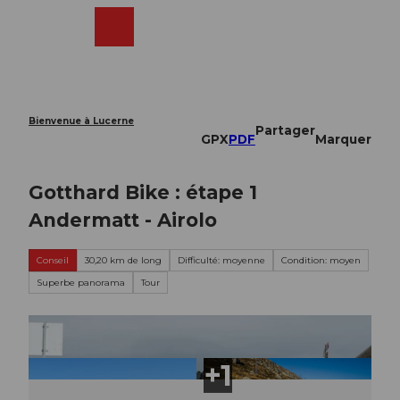
T
o
Webcams
Recherche
Menu
Shop
c
o
n
t
e
Bienvenue à Lucerne
Partager
n
GPX
PDF
Marquer
t
Gotthard Bike : étape 1
Andermatt - Airolo
Conseil
30,20 km de long
Difficulté: moyenne
Condition: moyen
Superbe panorama
Tour