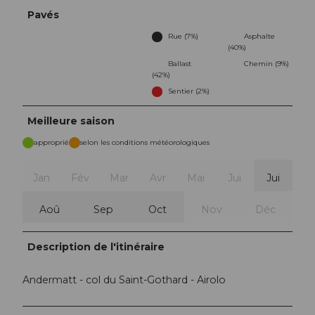
Pavés
Rue (7%)
Asphalte
(40%)
Ballast
Chemin (9%)
(42%)
Sentier (2%)
Meilleure saison
approprié
selon les conditions météorologiques
Jan
Fév
Mar
Avr
Mai
Jui
Jui
Aoû
Sep
Oct
Nov
Déc
Description de l'itinéraire
Andermatt - col du Saint-Gothard - Airolo