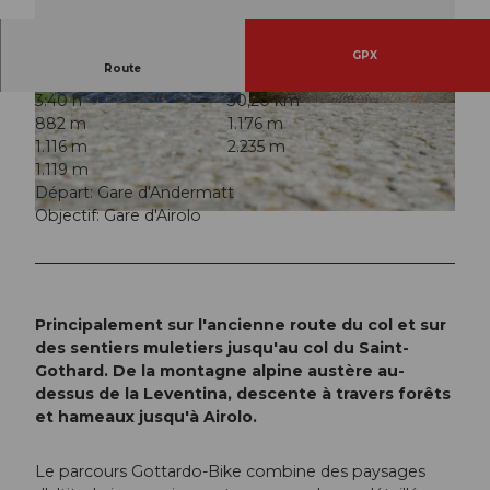
GPX
Route
3:40 h
30,20 km
© Miriam Schuler
© Andermatt-Urserntal Tourismus GmbH, Ferie
882 m
1.176 m
nregion Andermatt
1.116 m
2.235 m
1.119 m
Départ: Gare d'Andermatt
Objectif: Gare d'Airolo
© Thilo Brunner
Principalement sur l'ancienne route du col et sur
des sentiers muletiers jusqu'au col du Saint-
Gothard. De la montagne alpine austère au-
dessus de la Leventina, descente à travers forêts
et hameaux jusqu'à Airolo.
Le parcours Gottardo-Bike combine des paysages