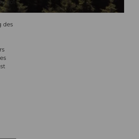
du col
g des
rs
des
st