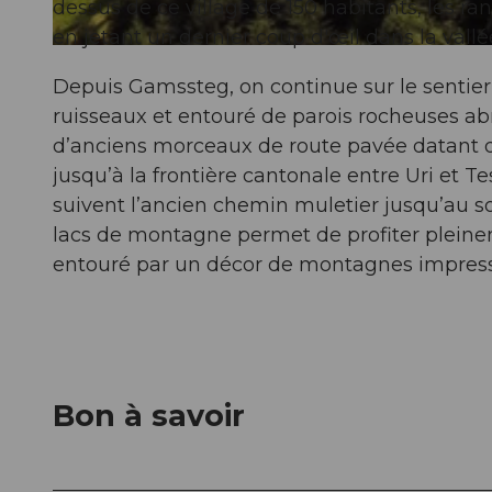
dessus de ce village de 150 habitants, les r
en jetant un dernier coup d'œil dans la vallé
© Andermatt-Urserntal Tourismus GmbH, Ferienregion Andermatt
Depuis Gamssteg, on continue sur le sentier 
ruisseaux et entouré de parois rocheuses ab
d’anciens morceaux de route pavée datant d
jusqu’à la frontière cantonale entre Uri et 
suivent l’ancien chemin muletier jusqu’au s
lacs de montagne permet de profiter pleine
entouré par un décor de montagnes impres
Bon à savoir