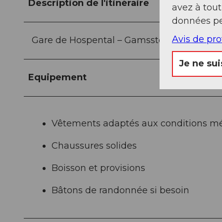
Description de l'itinéraire
avez à tou
données pe
Avis de pr
Gare de Hospental – Gamssteg – Mätteli – 
Je ne sui
Equipement
Vêtements adaptés aux conditions m
Chaussures solides
Boisson et provisions
Bâtons de randonnée si besoin