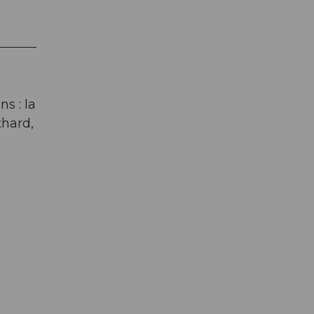
s : la
thard,