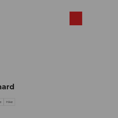
Réserver
FR
Webcams
Recherche
Shop
hard
e
Hike