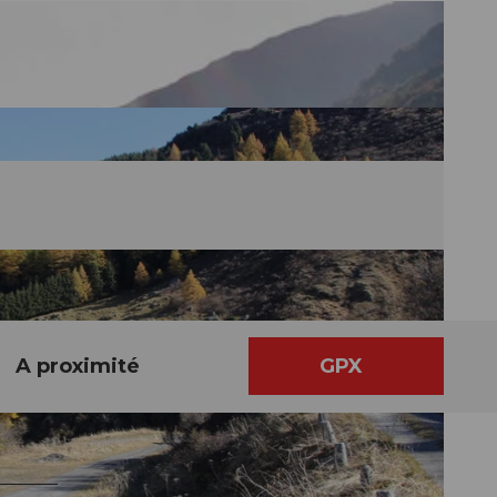
A proximité
GPX