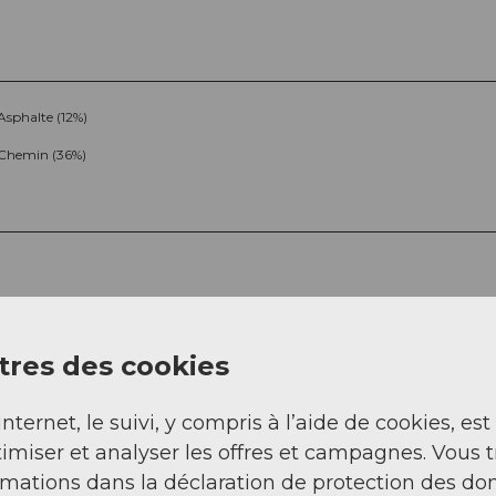
Asphalte (12%)
Chemin (36%)
res des cookies
Sep
Oct
Nov
Déc
internet, le suivi, y compris à l’aide de cookies, est
imiser et analyser les offres et campagnes. Vous 
rmations dans la déclaration de protection des do