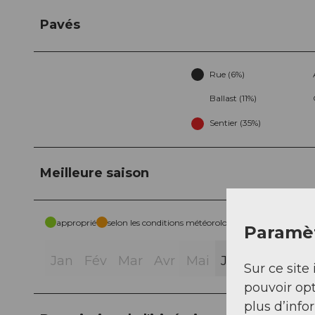
Pavés
Rue (6%)
Ballast (11%)
Sentier (35%)
Meilleure saison
approprié
selon les conditions météorologiques
Paramèt
Jan
Fév
Mar
Avr
Mai
Jui
Jui
Aoû
Sur ce site 
pouvoir opt
plus d’info