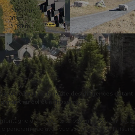
8,80 km
18 m
2.091 m
© Carina Arnold
onçon le long de la route des diligences datant
menant au col et à l'hospice.
montagne de Hospental. Hospental est connu po
me panoramique avec vue sur la vallée de l’Ursere