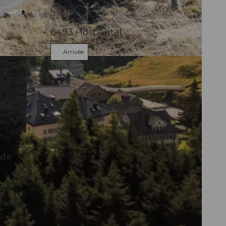
Contact
6493
Hospental
Arrivée
 de
ur son
n. Au-