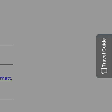
Travel Guide
rmatt
,