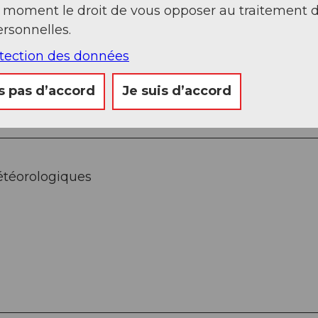
t moment le droit de vous opposer au traitement 
rsonnelles.
otection des données
Brüggloch – Col du Saint-Gothard
s pas d’accord
Je suis d’accord
étéorologiques