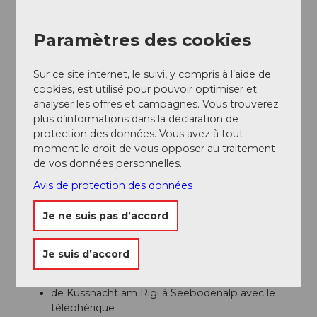
Stationnement
Des parkings payants sont à votre disposition à la
Paramètres des cookies
station inférieure du téléphérique Küssnacht-
Seebodenalp.
Sur ce site internet, le suivi, y compris à l’aide de
Nous recommandons cependant les transports
cookies, est utilisé pour pouvoir optimiser et
publics plutôt que la voiture : vous pouvez vous
analyser les offres et campagnes. Vous trouverez
détendre, profiter et faire quelque chose de bien pour
plus d’informations dans la déclaration de
l’environnement.
protection des données. Vous avez à tout
moment le droit de vous opposer au traitement
Transports en commun
de vos données personnelles.
Vous prenez les transports publics jusqu'à la station
Avis de protection des données
inférieure du téléphérique Küssnacht-Seebodenalp.
En cas de forte affluence, le téléphérique circule en
Je ne suis pas d’accord
continu.
Le
ticket de randonnée
pour cette balade comprend
Je suis d’accord
les trajets en train suivants :
de Küssnacht am Rigi à Seebodenalp avec le
téléphérique