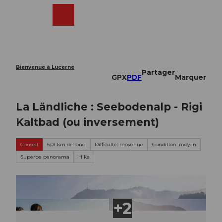
T
o
Webcams
Recherche
Menu
Shop
c
o
n
t
e
Bienvenue à Lucerne
Partager
n
GPX
PDF
Marquer
t
La Ländliche : Seebodenalp - Rigi
Kaltbad (ou inversement)
Conseil
5,01 km de long
Difficulté: moyenne
Condition: moyen
Superbe panorama
Hike