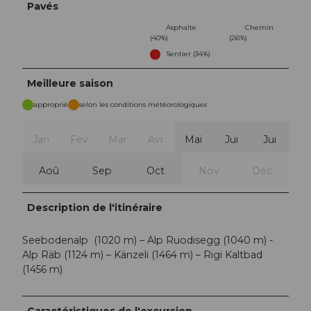
Pavés
Asphalte
Chemin
(40%)
(26%)
Sentier (34%)
Meilleure saison
approprié
selon les conditions météorologiques
Jan
Fév
Mar
Avr
Mai
Jui
Jui
Aoû
Sep
Oct
Nov
Déc
Description de l'itinéraire
Seebodenalp (1020 m) – Alp Ruodisegg (1040 m) -
Alp Räb (1124 m) – Känzeli (1464 m) – Rigi Kaltbad
(1456 m)
Caractéristiques de l'excursion