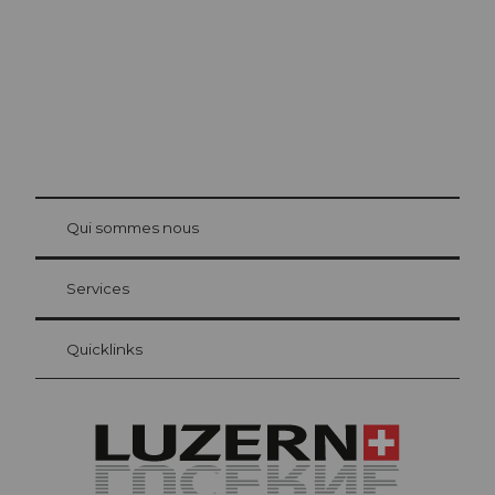
© Be
at Bre
chbü
hl
Qui sommes nous
Carte d’hôte Lucerne
Vos avantages en tant qu'hôte pour la nuit
Services
Quicklinks