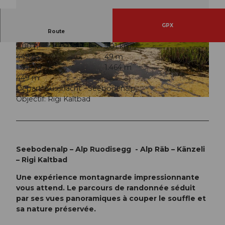
GPX
Route
2:00 h
5,01 km
© RIGI BAHNEN AG, Schwyzer Wanderwege
© RIGI BAHNEN AG, Fotograf Stefan Zürrer, S
449 m
49 m
chwyzer Wanderwege
1.015 m
1.464 m
449 m
Départ: Küssnacht - Seebodenalp
Objectif: Rigi Kaltbad
© Rita Baggenstos, Schwyzer Wanderwege
Seebodenalp – Alp Ruodisegg - Alp Räb – Känzeli
– Rigi Kaltbad
Une expérience montagnarde impressionnante
vous attend. Le parcours de randonnée séduit
par ses vues panoramiques à couper le souffle et
sa nature préservée.