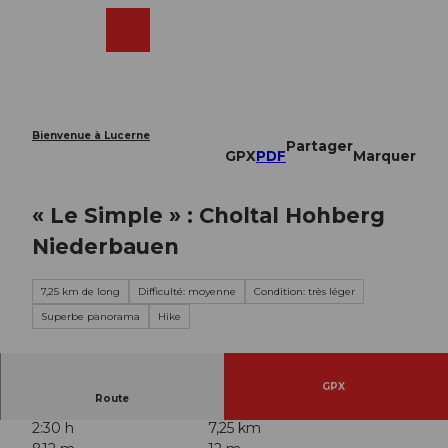
T
o
Webcams
Recherche
Menu
Shop
c
o
n
t
e
Bienvenue à Lucerne
Partager
n
GPX
PDF
Marquer
t
« Le Simple » : Choltal Hohberg
Niederbauen
7,25 km de long
Difficulté: moyenne
Condition: très léger
Superbe panorama
Hike
GPX
Route
2:30 h
7,25 km