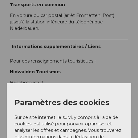
Transports en commun
En voiture ou car postal (arrêt Emmetten, Post)
jusqu'à la station inférieure du téléphérique
Niederbauen.
Informations supplémentaires / Liens
Pour des renseignements touristiques :
Nidwalden Tourismus
Bahnhofplatz 2
6370 Stans
Paramètres des cookies
+41 (0)41 610 88 33
info@nidwalden.com
Sur ce site internet, le suivi, y compris à l’aide de
cookies, est utilisé pour pouvoir optimiser et
www.nidwalden.com
analyser les offres et campagnes. Vous trouverez
plus d’informations dans la déclaration de
D'autres tours sur nidwalden.com/wandern