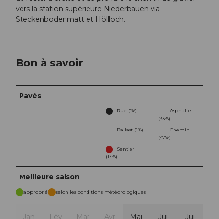
vers la station supérieure Niederbauen via
Steckenbodenmatt et Höllloch.
Bon à savoir
Pavés
Rue (1%)
Asphalte
(33%)
Ballast (1%)
Chemin
(47%)
Sentier
(17%)
Meilleure saison
approprié
selon les conditions météorologiques
Jan
Fév
Mar
Avr
Mai
Jui
Jui