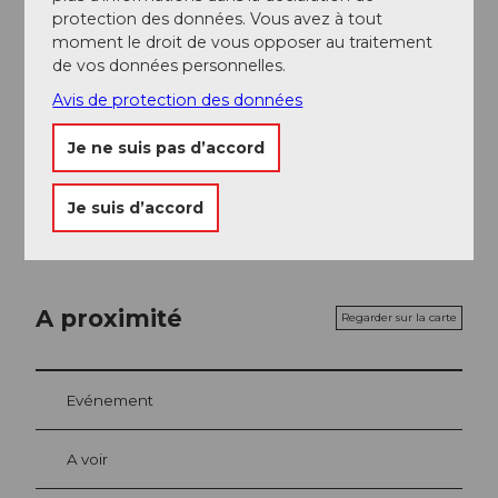
protection des données. Vous avez à tout
moment le droit de vous opposer au traitement
Auteur(e)
de vos données personnelles.
Nidwalden Tourismus
Avis de protection des données
Je ne suis pas d’accord
Organisation
Nidwalden Tourismus
Je suis d’accord
A proximité
Regarder sur la carte
Evénement
A voir