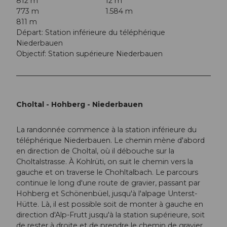
812 m
12 m
773 m
1.584 m
811 m
Départ: Station inférieure du téléphérique
Niederbauen
Objectif: Station supérieure Niederbauen
Choltal - Hohberg - Niederbauen
La randonnée commence à la station inférieure du
téléphérique Niederbauen. Le chemin mène d'abord
en direction de Choltal, où il débouche sur la
Choltalstrasse. À Kohlrüti, on suit le chemin vers la
gauche et on traverse le Chohltalbach. Le parcours
continue le long d'une route de gravier, passant par
Hohberg et Schönenbüel, jusqu'à l'alpage Unterst-
Hütte. Là, il est possible soit de monter à gauche en
direction d'Alp-Frutt jusqu'à la station supérieure, soit
de rester à droite et de prendre le chemin de gravier