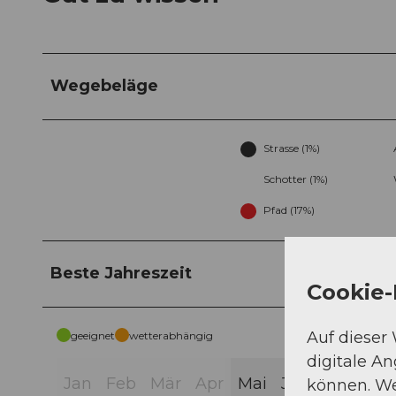
Wegebeläge
Strasse (1%)
Schotter (1%)
Pfad (17%)
Beste Jahreszeit
Cookie-
Auf dieser
geeignet
wetterabhängig
digitale A
Jan
Feb
Mär
Apr
Mai
Jun
Jul
Aug
können. We