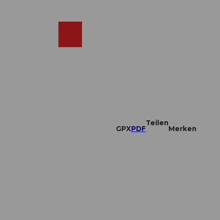
DE
ebcams
Merkzettel
Suche
Shop
Teilen
GPX
PDF
Merken