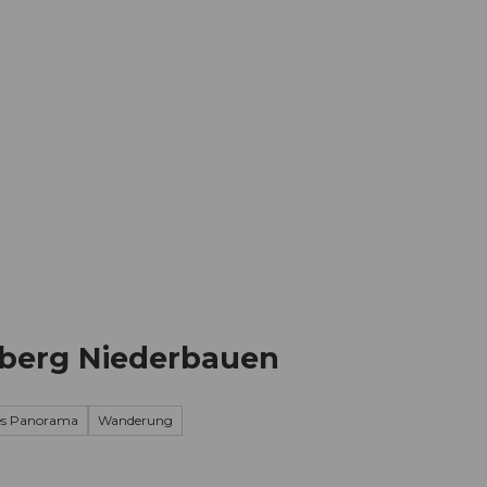
Informieren
Buchen
Business
W
hberg Niederbauen
les Panorama
Wanderung