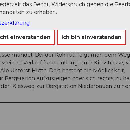
jederzeit das Recht, Widerspruch gegen die Bear
onendaten zu erheben.
tzerklärung
icht einverstanden
Ich bin einverstanden
der Luftseilbahn Niederbauen. Zunächst führt de
strasse mündet. Bei der Kohlrüti folgt man dem We
weitere Verlauf führt entlang einer Kiesstrasse, v
lp Unterst-Hütte. Dort besteht die Möglichkeit,
ur Bergstation aufzusteigen oder sich rechts zu ha
 den Kiesweg zur Bergstation Niederbauen zu n