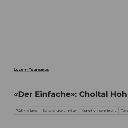
Z
ungen
Webcams
Gästekarte
u
m
Die Stadt
Die Erlebnisregion
I
n
h
a
l
t
Luzern Tourismus
«Der Einfache»: Choltal Ho
7,25 km lang
Schwierigkeit: mittel
Kondition: sehr leicht
Tol