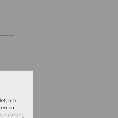
det, um
ren zu
zerklärung.