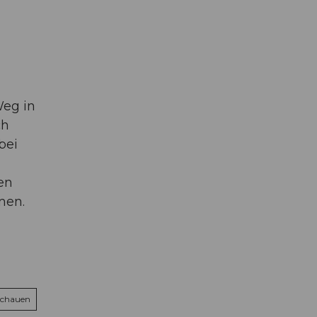
Weg in
ch
bei
en
men.
schauen