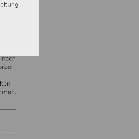
beitung
r Weg
g nach
orbei
lten
ehmen.