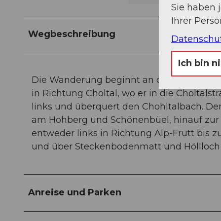
Sie haben 
Ihrer Pers
Wegbeschreibung
Datenschu
Ich bin n
Die Wanderung beginnt an der Talstation 
in Richtung Choltal, wo er in die Choltal
links und überquert den Chohltalbach. Der 
am Hohberg und Schönenbüel, hinauf zur A
entweder links in Richtung Alp-Frutt bis z
und über Steckenbodenmatt und Höllloch
Anreise und Parken