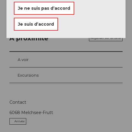
Je ne suis pas d’accord
Je suis d’accord
A proximité
Regarder sur la carte
A voir
Excursions
Contact
6068
Melchsee-Frutt
Arrivée