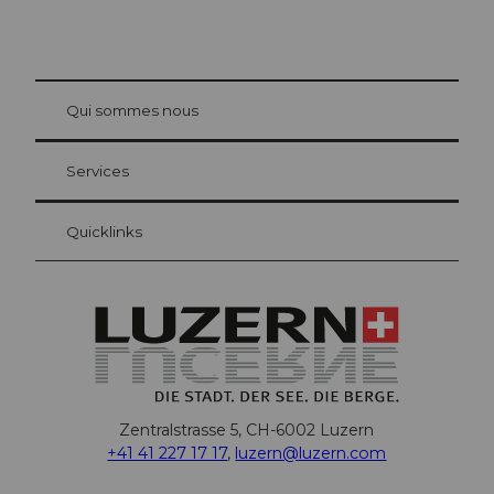
© Be
at Bre
chbü
hl
Qui sommes nous
Carte d’hôte Lucerne
Vos avantages en tant qu'hôte pour la nuit
Services
Quicklinks
Zentralstrasse 5, CH-6002 Luzern
+41 41 227 17 17
,
luzern@luzern.com