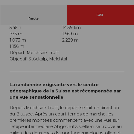
© Obwalden Tourismus, Obwalden Tourismus
GPX
Route
5:45 h
14,39 km
735 m
1.569 m
1.073 m
2.229 m
1.156 m
Départ: Melchsee-Frutt
Objectif: Stöckalp, Melchtal
La randonnée exigeante vers le centre
géographique de la Suisse est récompensée par
une vue sensationnelle.
Depuis Melchsee-Frutt, le départ se fait en direction
du Blausee. Après un court temps de marche, les
premières montées commencent avec une vue sur
l'étape intermédiaire Abgschütz. Celle-ci se trouve au
milieu des deux massifs montagneux Hochstollen et