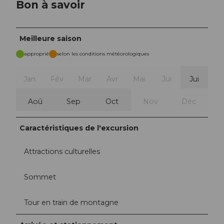
Bon à savoir
Meilleure saison
approprié
selon les conditions météorologiques
Jan
Fév
Mar
Avr
Mai
Jui
Jui
Aoû
Sep
Oct
Nov
Déc
Caractéristiques de l'excursion
Attractions culturelles
Sommet
Tour en train de montagne