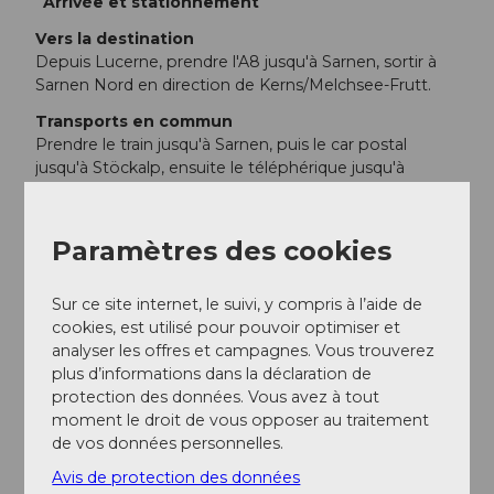
Arrivée et stationnement
Vers la destination
Depuis Lucerne, prendre l'A8 jusqu'à Sarnen, sortir à
Sarnen Nord en direction de Kerns/Melchsee-Frutt.
Transports en commun
Prendre le train jusqu'à Sarnen, puis le car postal
jusqu'à Stöckalp, ensuite le téléphérique jusqu'à
Melchsee-Frutt.
Auteur(e)
Paramètres des cookies
Obwalden Tourismus
Sur ce site internet, le suivi, y compris à l’aide de
Organisation
cookies, est utilisé pour pouvoir optimiser et
analyser les offres et campagnes. Vous trouverez
Obwalden Tourismus
plus d’informations dans la déclaration de
protection des données. Vous avez à tout
moment le droit de vous opposer au traitement
de vos données personnelles.
Avis de protection des données