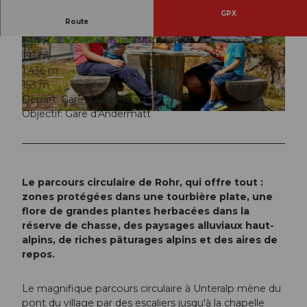
GPX
Route
1:30 h
5,40 km
© Beat Brechbühl, Ferienregion Andermatt
© Beat Brechbühl, Ferienregion Andermatt
153 m
153 m
1.436 m
1.589 m
153 m
Départ: Gare d'Andermatt
Objectif: Gare d'Andermatt
© Beat Brechbühl, Ferienregion Andermatt
Le parcours circulaire de Rohr, qui offre tout :
zones protégées dans une tourbière plate, une
flore de grandes plantes herbacées dans la
réserve de chasse, des paysages alluviaux haut-
alpins, de riches pâturages alpins et des aires de
repos.
Le magnifique parcours circulaire à Unteralp mène du
pont du village par des escaliers jusqu'à la chapelle