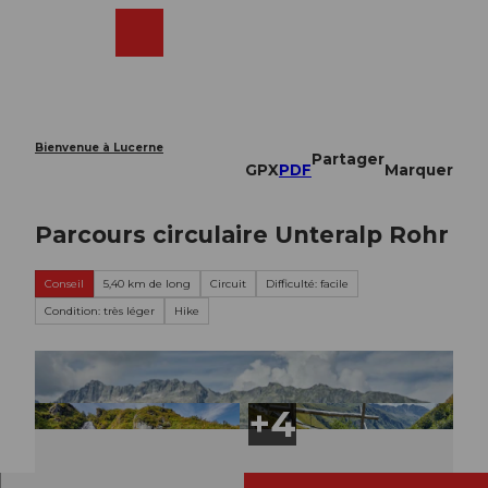
T
o
Webcams
Recherche
Menu
Shop
c
o
n
t
e
Bienvenue à Lucerne
Partager
n
GPX
PDF
Marquer
t
Parcours circulaire Unteralp Rohr
Conseil
5,40 km de long
Circuit
Difficulté: facile
Condition: très léger
Hike