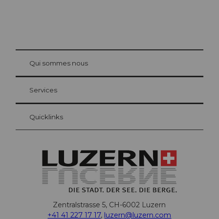
© Be
at Bre
chbü
hl
Qui sommes nous
Carte d’hôte Lucerne
Vos avantages en tant qu'hôte pour la nuit
Services
Quicklinks
Zentralstrasse 5, CH-6002 Luzern
+41 41 227 17 17
,
luzern@luzern.com