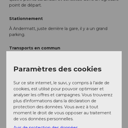
point de départ.
Stationnement
À Andermatt, juste derrière la gare, il y a un grand
parking.
Transports en commun
Andermatt est le point de connexion du Matterhorn
Gotthard Bahn et est donc très bien accessible en
Paramètres des cookies
train. L'horaire est le suivant :
Horaire des CFF
Sur ce site internet, le suivi, y compris à l’aide de
Informations supplémentaires / Liens
cookies, est utilisé pour pouvoir optimiser et
analyser les offres et campagnes. Vous trouverez
Pour toute autre question, n'hésitez pas à contacter :
plus d’informations dans la déclaration de
Région de vacances Andermatt
, +41 41 888 71
protection des données. Vous avez à tout
00,
info@andermatt.swiss
moment le droit de vous opposer au traitement
de vos données personnelles.
Avis de protection des données