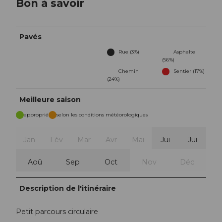
Bon à savoir
Pavés
Rue (3%)
Asphalte
(56%)
Chemin
Sentier (17%)
(24%)
Meilleure saison
approprié
selon les conditions météorologiques
Jan
Fév
Mar
Avr
Mai
Jui
Jui
Aoû
Sep
Oct
Nov
Déc
Description de l'itinéraire
Petit parcours circulaire