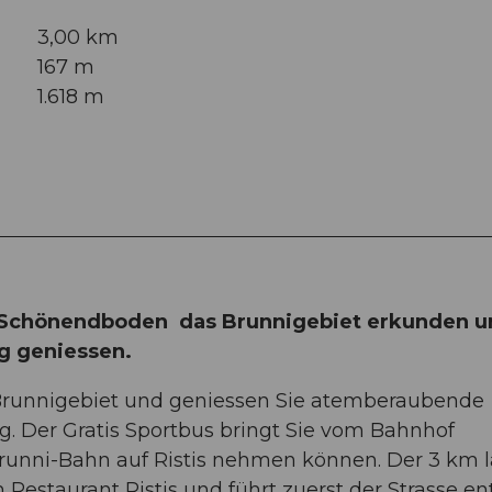
3,00 km
167 m
1.618 m
l Schönendboden das Brunnigebiet erkunden u
g geniessen.
Brunnigebiet und geniessen Sie atemberaubende
g. Der Gratis Sportbus bringt Sie vom Bahnhof
 Brunni-Bahn auf Ristis nehmen können. Der 3 km 
estaurant Ristis und führt zuerst der Strasse en