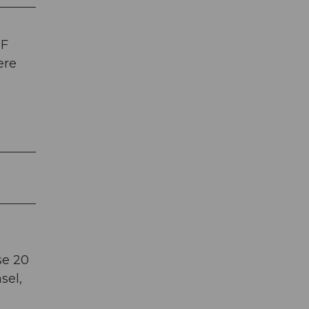
HF
ere
se 20
sel,