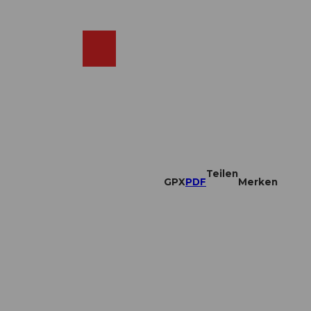
DE
ebcams
Merkzettel
Suche
Shop
Teilen
GPX
PDF
Merken