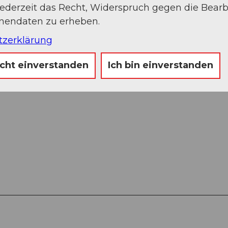
jederzeit das Recht, Widerspruch gegen die Bear
onendaten zu erheben.
Sep
Okt
Nov
Dez
tzerklärung
icht einverstanden
Ich bin einverstanden