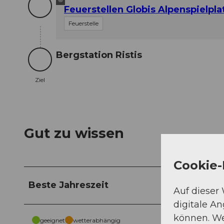
Feuerstellen Globis Alpenspielpla
Feuerstelle
Bergstation Ristis
Ziel
Ziel
Gut zu wissen
Cookie-
Beste Jahreszeit
Auf dieser
digitale A
können. We
geeignet
wetterabhängig