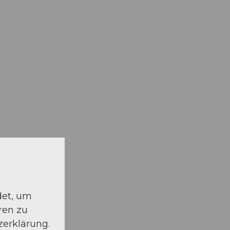
det, um
ren zu
zerklärung.