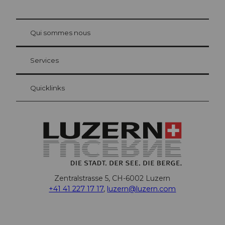
© Be
at Bre
chbü
hl
Qui sommes nous
Carte d’hôte Lucerne
Vos avantages en tant qu'hôte pour la nuit
Services
Quicklinks
Zentralstrasse 5, CH-6002 Luzern
+41 41 227 17 17
,
luzern@luzern.com