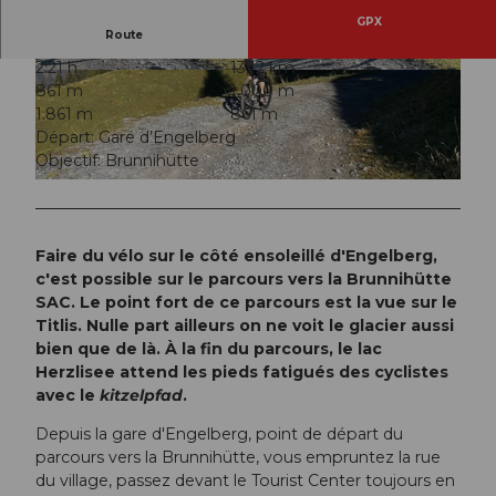
GPX
Route
2:21 h
13,12 km
© Engelberg-Titlis Tourismus AG
© Engelberg-Titlis Tourismus AG
861 m
1.000 m
1.861 m
861 m
Départ: Gare d’Engelberg
Objectif: Brunnihütte
© Engelberg-Titlis Tourismus AG
Faire du vélo sur le côté ensoleillé d'Engelberg,
c'est possible sur le parcours vers la Brunnihütte
SAC. Le point fort de ce parcours est la vue sur le
Titlis. Nulle part ailleurs on ne voit le glacier aussi
bien que de là. À la fin du parcours, le lac
Herzlisee attend les pieds fatigués des cyclistes
avec le
kitzelpfad
.
Depuis la gare d'Engelberg, point de départ du
parcours vers la Brunnihütte, vous empruntez la rue
du village, passez devant le Tourist Center toujours en