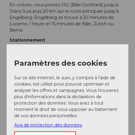
En voiture, vous prenez l’A2 (Bâle-Gotthard) jusqu’à
Stans Sud, puis 20 km sur la route principale jusqu’à
Engelberg. Engelberg se trouve à 30 minutes de
Lucerne, 1 heure et 15 minutes de Bâle, Zurich ou
Berne.
Stationnement
Des places de parking payantes sont disponibles à
Engelberg.
Paramètres des cookies
Transports en commun
Des connexions nationales et internationales (depuis
l’aéroport de Zurich, des correspondances toutes les
Sur ce site internet, le suivi, y compris à l’aide de
demi-heures avec un temps de trajet d’environ 1h)
cookies, est utilisé pour pouvoir optimiser et
jusqu’à Lucerne. Ensuite, avec la Zentralbahn, 43
analyser les offres et campagnes. Vous trouverez
minutes à travers un paysage varié et des gorges
plus d’informations dans la déclaration de
jusqu’à Engelberg.
protection des données. Vous avez à tout
moment le droit de vous opposer au traitement
Informations supplémentaires / Liens
de vos données personnelles.
Avis de protection des données
Code de conduite VTT
Magasins de vélos