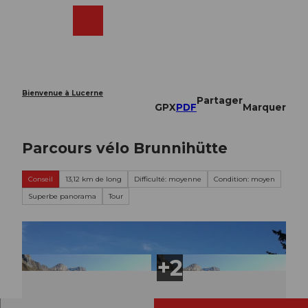
T
o
Webcams
Recherche
Menu
Shop
c
o
n
t
e
Bienvenue à Lucerne
Partager
n
GPX
PDF
Marquer
t
Parcours vélo Brunnihütte
Conseil
13,12 km de long
Difficulté: moyenne
Condition: moyen
Superbe panorama
Tour