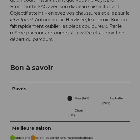
qu’un court instant avant que vous ne voyiez la
Brunnihütte SAC avec son drapeau suisse flottant.
Objectif atteint – enlevez vos chaussures et allez sur le
kitzelpfad
. Autour du lac Herzlisee, le chemin Kneipp
fait rapidement oublier les pieds douloureux. Par le
même parcours, retournez à la vallée et au point de
départ du parcours.
Bon à savoir
Pavés
Rue (14%)
Asphalte
(76%)
Chemin
(10%)
Meilleure saison
approprié
selon les conditions météorologiques