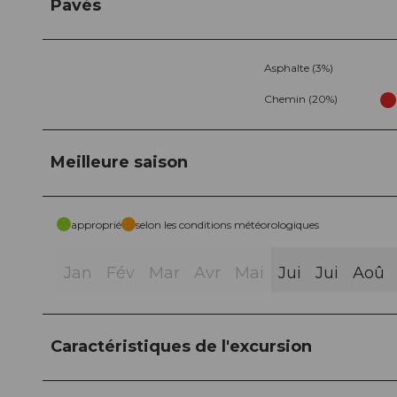
Pavés
Asphalte (3%)
Chemin (20%)
Meilleure saison
approprié
selon les conditions météorologiques
Jan
Fév
Mar
Avr
Mai
Jui
Jui
Aoû
Caractéristiques de l'excursion