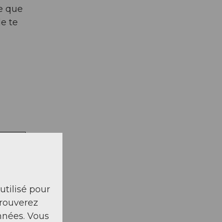
re que
e te
la carte
 utilisé pour
trouverez
nnées. Vous