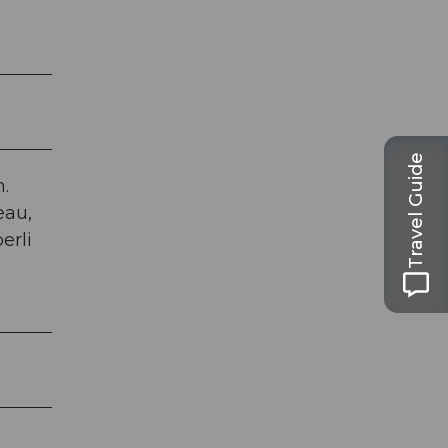
Travel Guide
n.
eau,
erli