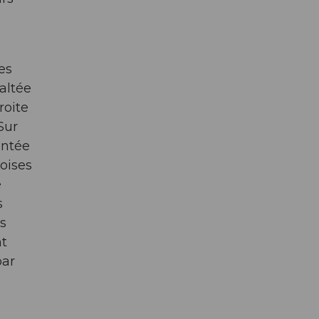
es
altée
roite
Sur
ontée
noises
e
s
s
nt
par