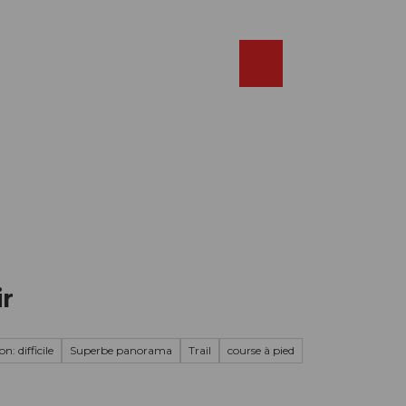
Réserver
FR
Webcams
Recherche
Shop
ir
n: difficile
Superbe panorama
Trail
course à pied