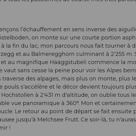
çons l’échauffement en sens inverse des aiguill
stelboden, on monte sur une courte portion asph
à la fin du lac, mon parcours nous fait tourner à d
rzegg et au Balmeregghorn culminant à 2'255 m. 
te et au magnifique Hääggstubeli commence la m
e vaut sans cesse la peine pour voir les Alpes ber
s traverse des alpages, mais plus on monte, plus l
e pouls s'accélère et le décor devient toujours plu
chstollen à 2'431 m d'altitude, on oublie tous le
yable vue panoramique à 360°. Mon et certaineme
cle. Le retour au point de départ se fait ensuite 
see jusqu'à Melchsee Frutt. Ce soir-là, tu n'auras
ir !