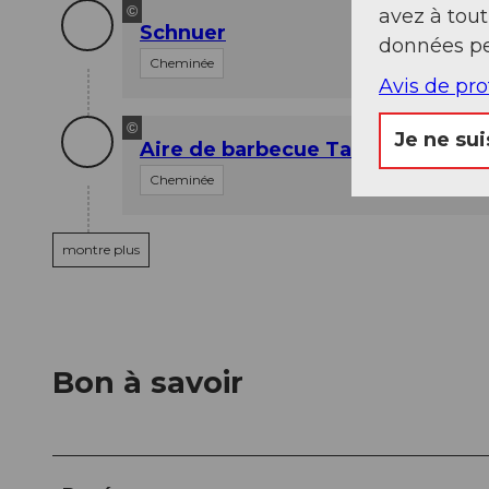
©
avez à tou
Schnuer
données pe
Cheminée
Avis de pr
©
Je ne sui
Aire de barbecue Tannensee
Cheminée
montre plus
Bon à savoir