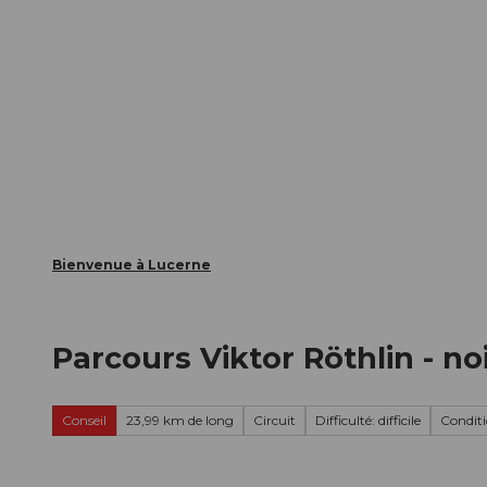
T
nts
Webcams
Carte d’hôte
o
c
La ville
La région
Informer
o
n
t
e
n
t
Bienvenue à Lucerne
Parcours Viktor Röthlin - no
Conseil
23,99 km de long
Circuit
Difficulté: difficile
Conditio