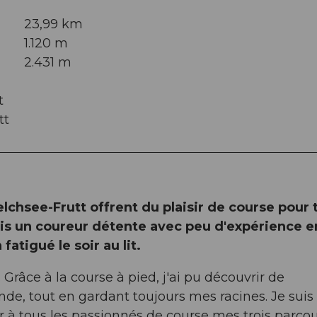
23,99 km
1.120 m
2.431 m
t
tt
lchsee-Frutt offrent du plaisir de course pour 
is un coureur détente avec peu d'expérience en
fatigué le soir au lit.
râce à la course à pied, j'ai pu découvrir de
e, tout en gardant toujours mes racines. Je suis
 à tous les passionnés de course mes trois parco