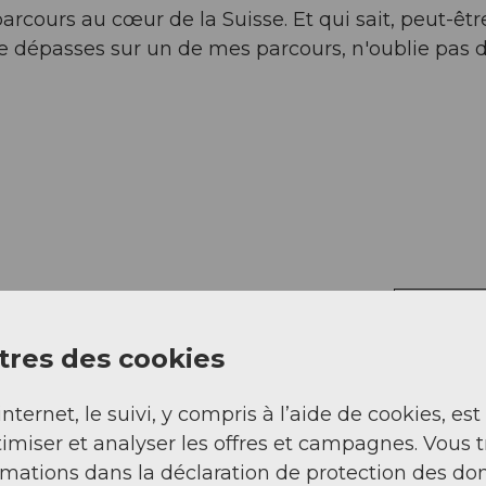
arcours au cœur de la Suisse. Et qui sait, peut-êt
me dépasses sur un de mes parcours, n'oublie pas d
Regarder sur 
res des cookies
tt
internet, le suivi, y compris à l’aide de cookies, est
imiser et analyser les offres et campagnes. Vous 
rmations dans la déclaration de protection des do