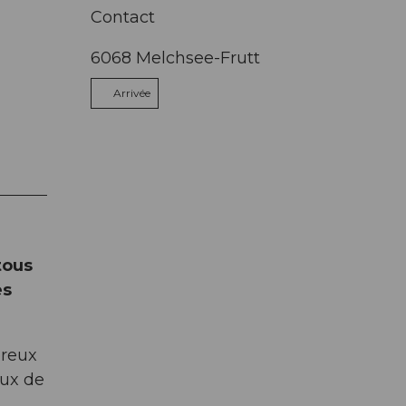
Contact
6068
Melchsee-Frutt
Arrivée
tous
es
breux
eux de