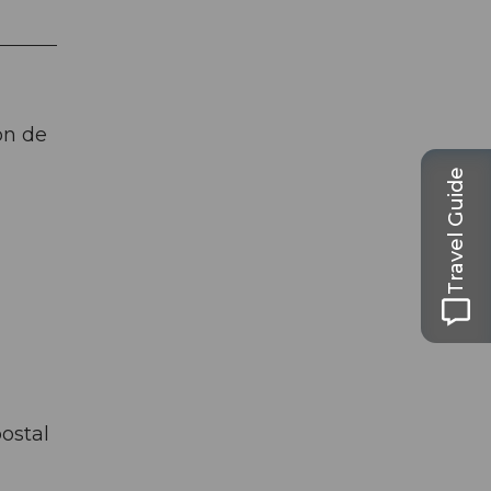
on de
Travel Guide
ostal