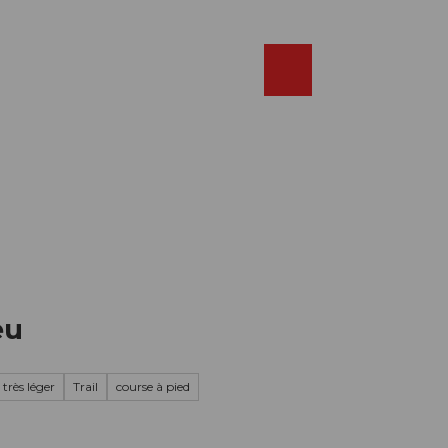
Réserver
FR
Webcams
Recherche
Shop
eu
 très léger
Trail
course à pied