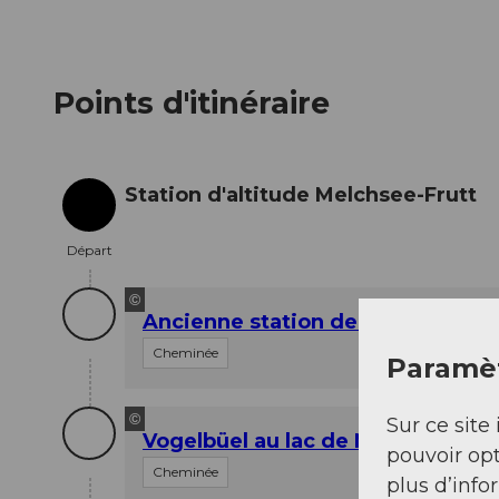
Points d'itinéraire
Station d'altitude Melchsee-Frutt
Départ
Départ
©
Ancienne station de montagne
Cheminée
Paramèt
©
Sur ce site 
Vogelbüel au lac de Melchsee
pouvoir opt
Cheminée
plus d’info