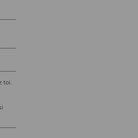
 toi.
si