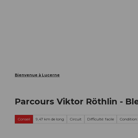
T
nts
Webcams
Carte d’hôte
o
c
La ville
La région
Informer
o
n
t
e
n
t
Bienvenue à Lucerne
Parcours Viktor Röthlin - Bl
Conseil
9,47 km de long
Circuit
Difficulté: facile
Condition: