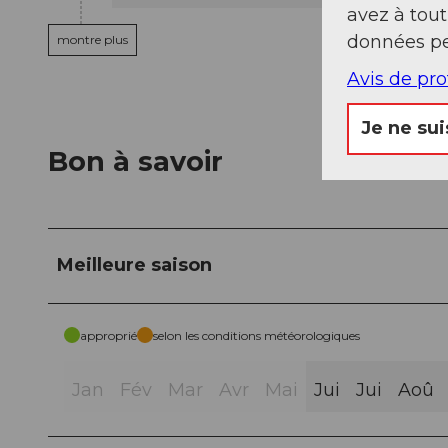
avez à tou
données pe
montre plus
Avis de pr
Je ne sui
Bon à savoir
Meilleure saison
approprié
selon les conditions météorologiques
Jan
Fév
Mar
Avr
Mai
Jui
Jui
Aoû