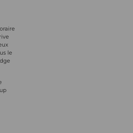
oraire
rive
eux
us le
odge
e
oup