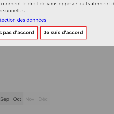
t moment le droit de vous opposer au traitement 
rsonnelles.
otection des données
s pas d’accord
Je suis d’accord
Sep
Oct
Nov
Déc