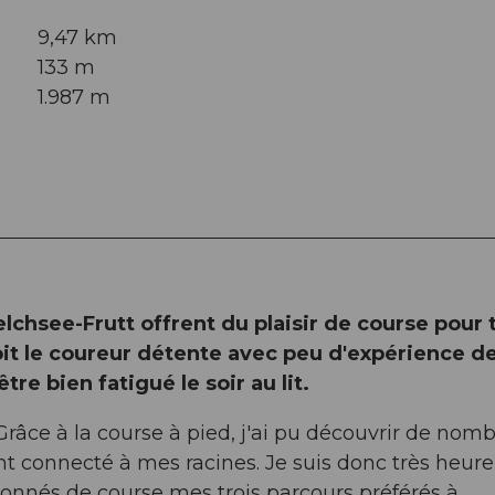
9,47 km
133 m
1.987 m
lchsee-Frutt offrent du plaisir de course pour 
oit le coureur détente avec peu d'expérience d
tre bien fatigué le soir au lit.
âce à la course à pied, j'ai pu découvrir de nom
t connecté à mes racines. Je suis donc très heur
onnés de course mes trois parcours préférés à