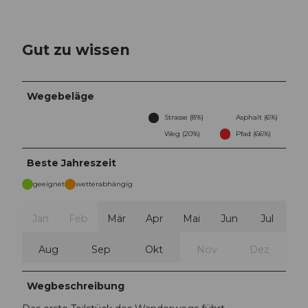
Gut zu wissen
Wegebeläge
Strasse (8%)
Asphalt (6%)
Weg (20%)
Pfad (66%)
Beste Jahreszeit
geeignet
wetterabhängig
Jan
Feb
Mär
Apr
Mai
Jun
Jul
Aug
Sep
Okt
Nov
Dez
Wegbeschreibung