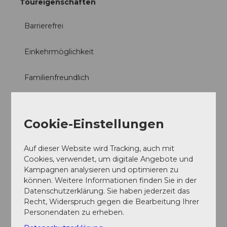
Toureigenschaften
Barrierefrei
Einkehrmöglichkeit
Familienfreundlich
Kulturell interessant
Cookie-Einstellungen
Natur Highlight
Auf dieser Website wird Tracking, auch mit
Anreise und Parken
Cookies, verwendet, um digitale Angebote und
Anfahrt
Kampagnen analysieren und optimieren zu
Via Autobahn A3 und Ausfahrt Pfäffikon sowie oder
können. Weitere Informationen finden Sie in der
über die H8 von Schwyz zum Zentrum Pfäffikon.
Datenschutzerklärung. Sie haben jederzeit das
Recht, Widerspruch gegen die Bearbeitung Ihrer
Parken
Personendaten zu erheben.
Rollstuhlgerechte Parkplätze:
Rollstuhlgerechte