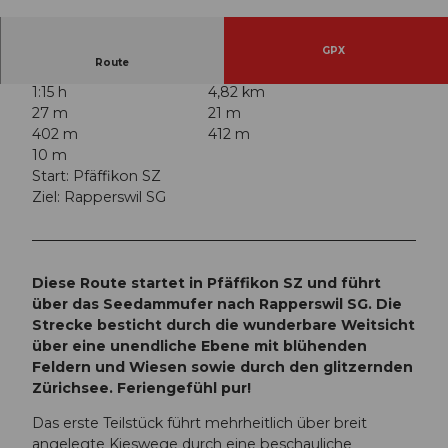
© Einsiedeln-Ybrig-Zürichsee AG
GPX
Route
1:15 h
4,82 km
27 m
21 m
402 m
412 m
10 m
Start: Pfäffikon SZ
Ziel: Rapperswil SG
Diese Route startet in Pfäffikon SZ und führt
über das Seedammufer nach Rapperswil SG. Die
Strecke besticht durch die wunderbare Weitsicht
über eine unendliche Ebene mit blühenden
Feldern und Wiesen sowie durch den glitzernden
Zürichsee. Feriengefühl pur!
Das erste Teilstück führt mehrheitlich über breit
angelegte Kieswege durch eine beschauliche