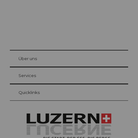
© Be
at Bre
chbü
hl
Über uns
Gästekarte Luzern
Ihre Vorteile als Übernachtungsgast
Services
Quicklinks