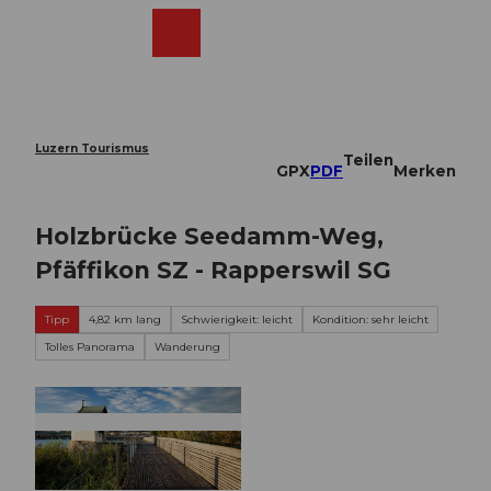
Z
u
Webcams
Merkzettel
Suche
Menü
Shop
m
I
n
h
a
Luzern Tourismus
Teilen
l
GPX
PDF
Merken
t
Holzbrücke Seedamm-Weg,
Pfäffikon SZ - Rapperswil SG
Tipp
4,82 km lang
Schwierigkeit: leicht
Kondition: sehr leicht
Tolles Panorama
Wanderung