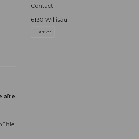
Contact
6130
Willisau
Arrivée
e aire
dmühle