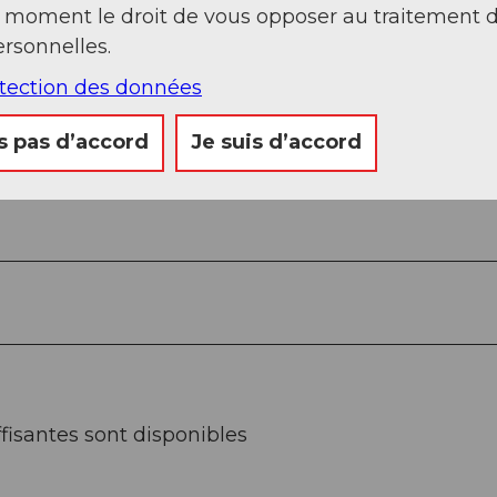
t moment le droit de vous opposer au traitement 
Sep
Oct
Nov
Déc
rsonnelles.
otection des données
s pas d’accord
Je suis d’accord
isantes sont disponibles