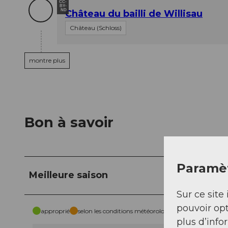
CC-
BY-
ND
Château du bailli de Willisau
Château (Schloss)
montre plus
Bon à savoir
Paramèt
Meilleure saison
Sur ce site 
pouvoir opt
approprié
selon les conditions météorologiques
plus d’info