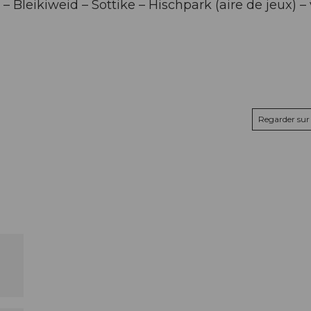
 Bleikiweid – Sottike – Hischpark (aire de jeux) – v
Regarder sur 