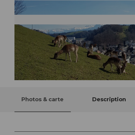
© Willisau Tourismus |
CC-BY
Photos & carte
Description