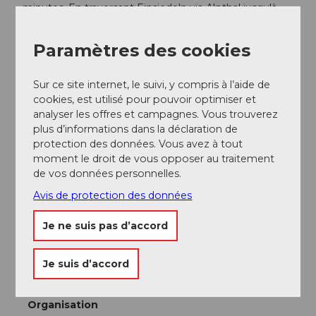
minutes. En traversant Einsiedeln via Alpthal jusqu'à
Brunni, vous atteindrez au bout de la route la station
de base du téléphérique Brunni-Holzegg.
Paramètres des cookies
Stationnement
Sur ce site internet, le suivi, y compris à l’aide de
Un grand parking (payant) est à votre disposition.
cookies, est utilisé pour pouvoir optimiser et
analyser les offres et campagnes. Vous trouverez
Transports en commun
plus d’informations dans la déclaration de
protection des données. Vous avez à tout
En bus depuis la gare d'Einsiedeln jusqu'à Brunni-
moment le droit de vous opposer au traitement
Alpthal. L'arrêt de bus s'appelle Brunni Talstation LBH.
de vos données personnelles.
C'est le terminus de cette ligne.
Avis de protection des données
Horaire
du téléphérique Brunni-Holzegg.
Je ne suis pas d’accord
Auteur(e)
Je suis d’accord
Erlebnisregion Mythen
Organisation