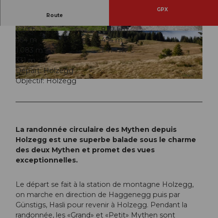
GPX
Route
3:30 h
9,32 km
© Stefan Gwerder, Schwyzer Wanderwege
© Schwyz Tourismus, Schwyzer Wanderwege
454 m
454 m
1.083 m
1.414 m
331 m
Départ: Holzegg
Objectif: Holzegg
© Schwyz Tourismus, Erlebnisregion Mythen
La randonnée circulaire des Mythen depuis
Holzegg est une superbe balade sous le charme
des deux Mythen et promet des vues
exceptionnelles.
Le départ se fait à la station de montagne Holzegg,
on marche en direction de Haggenegg puis par
Günstigs, Hasli pour revenir à Holzegg. Pendant la
randonnée, les «Grand» et «Petit» Mythen sont