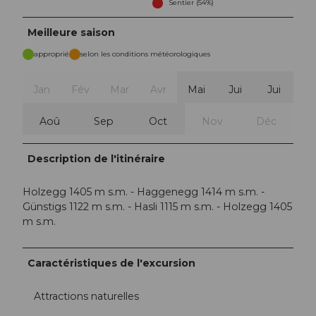
Sentier (54%)
Meilleure saison
approprié
selon les conditions météorologiques
Jan
Fév
Mar
Avr
Mai
Jui
Jui
Aoû
Sep
Oct
Nov
Déc
Description de l'itinéraire
Holzegg 1405 m s.m. - Haggenegg 1414 m s.m. -
Günstigs 1122 m s.m. - Hasli 1115 m s.m. - Holzegg 1405
m s.m.
Caractéristiques de l'excursion
Attractions naturelles