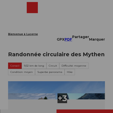
T
o
Webcams
Recherche
Menu
Shop
c
o
n
t
e
Bienvenue à Lucerne
Partager
n
GPX
PDF
Marquer
t
Randonnée circulaire des Mythen
Conseil
9,32 km de long
Circuit
Difficulté: moyenne
Condition: moyen
Superbe panorama
Hike