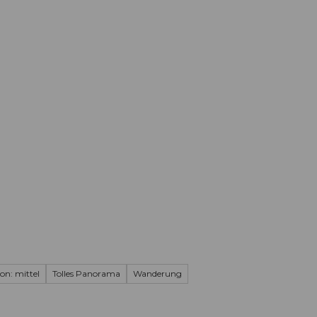
Informieren
Buchen
Business
W
on: mittel
Tolles Panorama
Wanderung