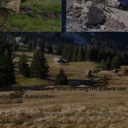
9,32 km
454 m
1.414 m
© Schwyz Tourismus, Schwyzer Wanderwege
g ist eine herrliche Wanderung im Banne der
öhnliche Aussichten.
äuft Richtung Haggenegg und über Günzigs, Hasli
anderung hat man immer den «Gross» und «Chli»