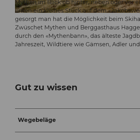
Mythen im Blick ob hinter, neben oder vor
unten ein kleines Stück auf dem «Jakobswe
© Schwyz Tourismus, Erlebnisregion Mythen
gesorgt man hat die Möglichkeit beim Skiha
Zwüschet Mythen und Berggasthaus Haggen
durch den «Mythenbann», das älteste Jagdb
Jahreszeit, Wildtiere wie Gämsen, Adler und
Gut zu wissen
Wegebeläge