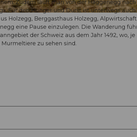
 einem. Zudem läuft man von der Haggenegg nach
g». Für den Hunger und Durst ist unterwegs auch
us Holzegg, Berggasthaus Holzegg, Alpwirtschaft
egg eine Pause einzulegen. Die Wanderung füh
anngebiet der Schweiz aus dem Jahr 1492, wo, je
 Murmeltiere zu sehen sind.