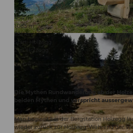
3:30 h
454 m
1.083 m
331 m
© Stefan Gwerder, Schwyzer Wanderwege
Start: Holzegg
Ziel: Holzegg
Die Mythen Rundwanderung ab der Holzeg
beiden Mythen und verspricht aussergew
Man beginnt bei der Bergstation Holzegg l
wieder zurück zur Holzegg. Während der W