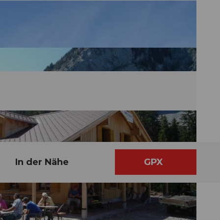
In der Nähe
GPX