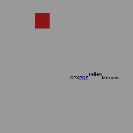
DE
ebcams
Merkzettel
Suche
Shop
Teilen
GPX
PDF
Merken