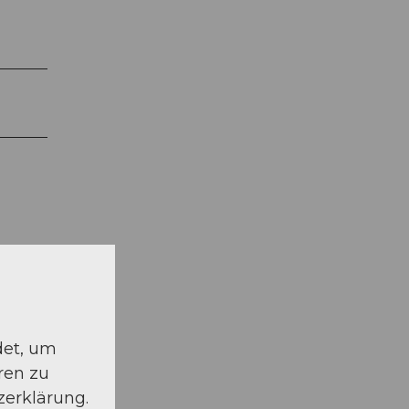
det, um
ren zu
olzegg
zerklärung.