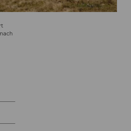
rt
 nach