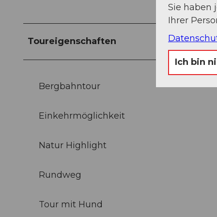
Sie haben 
Ihrer Pers
Datenschu
Toureigenschaften
Ich bin n
Bergbahntour
Einkehrmöglichkeit
Natur Highlight
Rundweg
Tour mit Hund