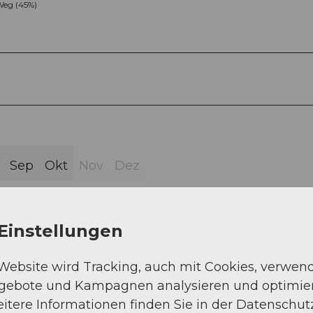
eg (45%)
Sep
Okt
Nov
Dez
Einstellungen
 Website wird Tracking, auch mit Cookies, verwen
ngebote und Kampagnen analysieren und optimie
M. - Güntrigs 1122 m ü. M. - Hasli 1115 m ü. M. - H
itere Informationen finden Sie in der Datenschut