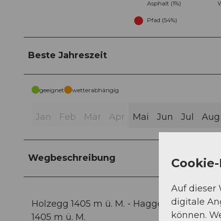
Asphalt (1%)
W
Pfad (54%)
Beste Jahreszeit
geeignet
wetterabhängig
Jan
Feb
Mär
Apr
Mai
Jun
Jul
Aug
Wegbeschreibung
Cookie-
Auf dieser
digitale A
Holzegg 1405 m ü. M. - Haggenegg 1414 m ü. 
können. We
1405 m ü. M.