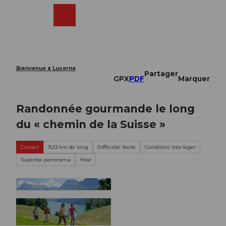
T
o
Webcams
Recherche
Menu
Shop
c
o
n
t
e
Bienvenue à Lucerne
Partager
n
GPX
PDF
Marquer
t
Randonnée gourmande le long
du « chemin de la Suisse »
Conseil
9,23 km de long
Difficulté: facile
Condition: très léger
Superbe panorama
Hike