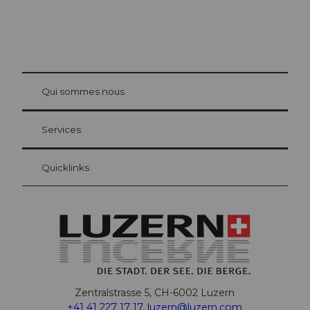
© Be
at Bre
chbü
hl
Qui sommes nous
Carte d’hôte Lucerne
Vos avantages en tant qu'hôte pour la nuit
Services
Quicklinks
Zentralstrasse 5, CH-6002 Luzern
+41 41 227 17 17
,
luzern@luzern.com