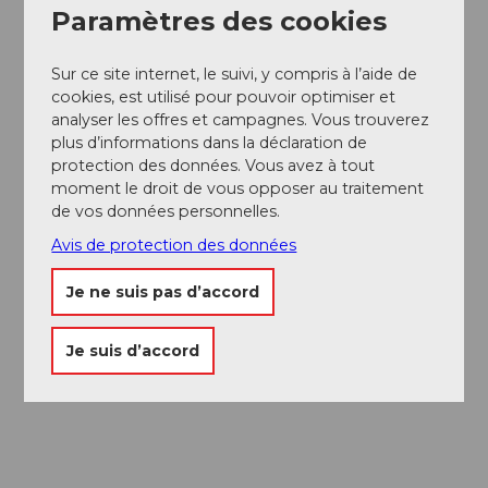
Restaurant Fischli am See :
www.fischliamsee.ch
Paramètres des cookies
Auteur(e)
Sur ce site internet, le suivi, y compris à l’aide de
cookies, est utilisé pour pouvoir optimiser et
André Burri
analyser les offres et campagnes. Vous trouverez
plus d’informations dans la déclaration de
Organisation
protection des données. Vous avez à tout
Lucerne Tourisme
moment le droit de vous opposer au traitement
de vos données personnelles.
Conseil de l'auteur
Avis de protection des données
Arrivée par bateau depuis
Je ne suis pas d’accord
Lucerne/Weggis/Vitznau
Déjeuner au Naturhaus Bellevue à Seelisberg
Je suis d’accord
Dessert au bord de l'eau au restaurant Fischli am
See