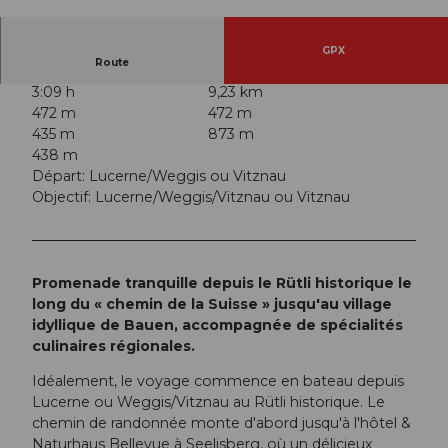
© André Burri, Luzern Tourismus, Christof Son
deregger CH-9424 Rhe
GPX
Route
3:09 h
9,23 km
472 m
472 m
435 m
873 m
438 m
Départ: Lucerne/Weggis ou Vitznau
Objectif: Lucerne/Weggis/Vitznau ou Vitznau
Promenade tranquille depuis le Rütli historique le
long du « chemin de la Suisse » jusqu'au village
idyllique de Bauen, accompagnée de spécialités
culinaires régionales.
Idéalement, le voyage commence en bateau depuis
Lucerne ou Weggis/Vitznau au Rütli historique. Le
chemin de randonnée monte d'abord jusqu'à l'hôtel &
Naturhaus Bellevue à Seelisberg, où un délicieux