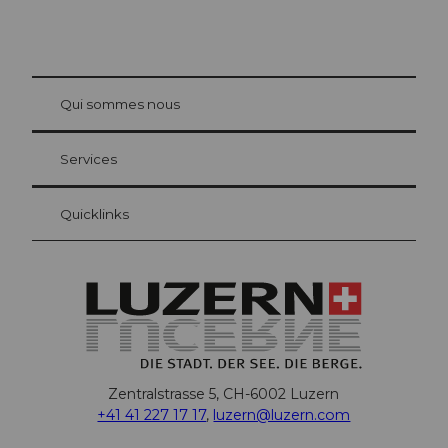
© Be
at Bre
chbü
hl
Qui sommes nous
Carte d’hôte Lucerne
Vos avantages en tant qu'hôte pour la nuit
Services
Quicklinks
Zentralstrasse 5, CH-6002 Luzern
+41 41 227 17 17
,
luzern@luzern.com