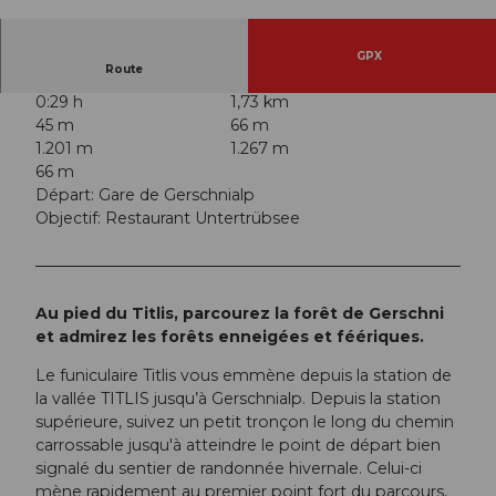
© Engelberg - Titlis Tourismus, Engelberg-Titlis
Tourismus
GPX
Route
0:29 h
1,73 km
45 m
66 m
1.201 m
1.267 m
66 m
Départ: Gare de Gerschnialp
Objectif: Restaurant Untertrübsee
Au pied du Titlis, parcourez la forêt de Gerschni
et admirez les forêts enneigées et féériques.
Le funiculaire Titlis vous emmène depuis la station de
la vallée TITLIS jusqu’à Gerschnialp. Depuis la station
supérieure, suivez un petit tronçon le long du chemin
carrossable jusqu'à atteindre le point de départ bien
signalé du sentier de randonnée hivernale. Celui-ci
mène rapidement au premier point fort du parcours,