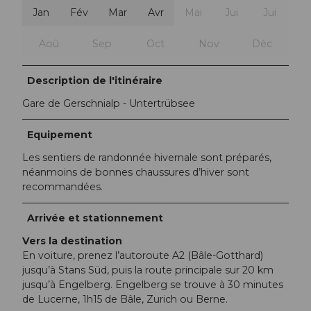
Jan
Fév
Mar
Avr
Mai
Jui
Jui
Aoû
Sep
Oct
Nov
Déc
Description de l'itinéraire
Gare de Gerschnialp - Untertrübsee
Equipement
Les sentiers de randonnée hivernale sont préparés,
néanmoins de bonnes chaussures d’hiver sont
recommandées.
Arrivée et stationnement
Vers la destination
En voiture, prenez l’autoroute A2 (Bâle-Gotthard)
jusqu’à Stans Süd, puis la route principale sur 20 km
jusqu’à Engelberg. Engelberg se trouve à 30 minutes
de Lucerne, 1h15 de Bâle, Zurich ou Berne.