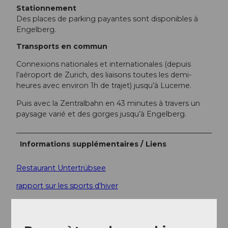
Stationnement
Des places de parking payantes sont disponibles à
Engelberg.
Transports en commun
Connexions nationales et internationales (depuis
l’aéroport de Zurich, des liaisons toutes les demi-
heures avec environ 1h de trajet) jusqu’à Lucerne.
Puis avec la Zentralbahn en 43 minutes à travers un
paysage varié et des gorges jusqu’à Engelberg.
Informations supplémentaires / Liens
Restaurant Untertrübsee
rapport sur les sports d’hiver
Carte panoramique
Gastronomie