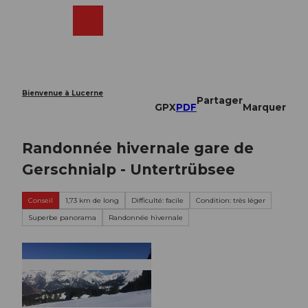
T
o
Webcams
Recherche
Menu
Shop
c
o
n
t
e
Bienvenue à Lucerne
Partager
n
GPX
PDF
Marquer
t
Randonnée hivernale gare de
Gerschnialp - Untertrübsee
Conseil
1,73 km de long
Difficulté: facile
Condition: très léger
Superbe panorama
Randonnée hivernale