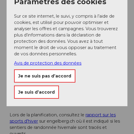
Paramètres des cookies
Bus sportif gratuit
Sur ce site internet, le suivi, y compris à l’aide de
cookies, est utilisé pour pouvoir optimiser et
Auteur(e)
analyser les offres et campagnes. Vous trouverez
Engelberg - Titlis Tourismus
plus d’informations dans la déclaration de
protection des données. Vous avez à tout
moment le droit de vous opposer au traitement
Organisation
de vos données personnelles.
Engelberg-Titlis Tourismus
Avis de protection des données
Conseil de l'auteur
Je ne suis pas d’accord
Incontournable pour tous : une halte au restaurant
Untertrübsee pour la meringue à la crème.
Je suis d’accord
Consignes de sécurité
Lors de la planification, consultez le
rapport sur les
sports d’hiver
sur engelberg.ch où il est indiqué si les
sentiers de randonnée hivernale sont tracés et
ouverts.