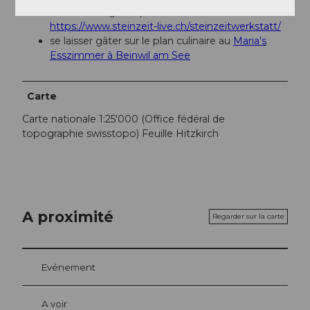
Atelier de l'âge de pierre de Boniwil :
https://www.steinzeit-live.ch/steinzeitwerkstatt/
se laisser gâter sur le plan culinaire au
Maria's
Esszimmer à Beinwil am See
Carte
Carte nationale 1:25'000 (Office fédéral de
topographie swisstopo) Feuille Hitzkirch
A proximité
Regarder sur la carte
Evénement
A voir