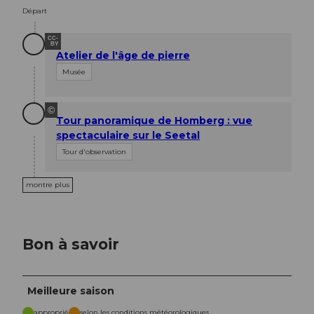
Départ
CC-
BY
Atelier de l'âge de pierre
Musée
©
Tour panoramique de Homberg : vue
spectaculaire sur le Seetal
Tour d'observation
montre plus
Bon à savoir
Meilleure saison
approprié
selon les conditions météorologiques