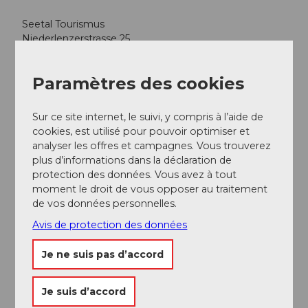
Seetal Tourismus
Niederlenzerstrasse 25
5600 Lenzburg
+41 (0)41 920 45 29
Paramètres des cookies
info@seetaltourismus.ch
www.seetaltourismus.ch
Sur ce site internet, le suivi, y compris à l’aide de
cookies, est utilisé pour pouvoir optimiser et
Auteur(e)
analyser les offres et campagnes. Vous trouverez
Seetal Tourismus
plus d’informations dans la déclaration de
protection des données. Vous avez à tout
moment le droit de vous opposer au traitement
Organisation
de vos données personnelles.
Seetal Tourismus
Avis de protection des données
Conseil de l'auteur
Je ne suis pas d’accord
Manger et boire quelque chose à l'
auberge
Homberg
Je suis d’accord
admirer la vue depuis la
tour de Homberg