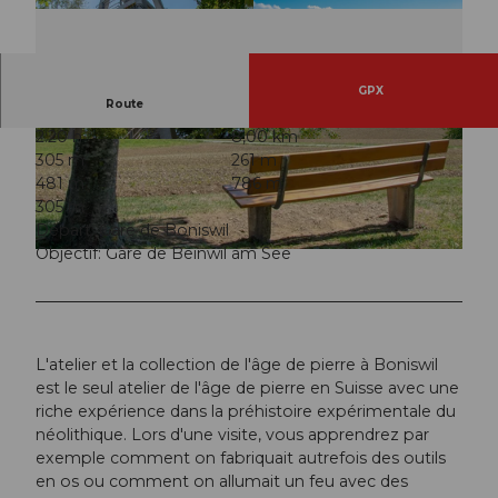
GPX
Route
2:20 h
8,00 km
© Seetal Tourismus, Seetal Tourismus
© Seetal Tourismus, Seetal Tourismus
305 m
261 m
481 m
786 m
305 m
Départ: Gare de Boniswil
Objectif: Gare de Beinwil am See
© Seetal Tourismus, Seetal Tourismus
L'atelier et la collection de l'âge de pierre à Boniswil
est le seul atelier de l'âge de pierre en Suisse avec une
riche expérience dans la préhistoire expérimentale du
néolithique. Lors d'une visite, vous apprendrez par
exemple comment on fabriquait autrefois des outils
en os ou comment on allumait un feu avec des