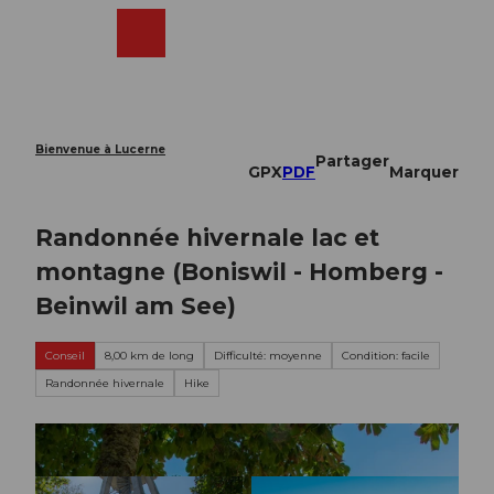
T
o
Webcams
Recherche
Menu
Shop
c
o
n
t
e
Bienvenue à Lucerne
Partager
n
GPX
PDF
Marquer
t
Randonnée hivernale lac et
montagne (Boniswil - Homberg -
Beinwil am See)
Conseil
8,00 km de long
Difficulté: moyenne
Condition: facile
Randonnée hivernale
Hike