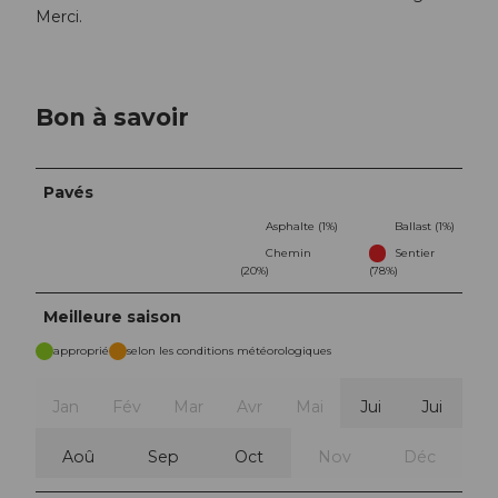
Merci.
Bon à savoir
Pavés
Asphalte (1%)
Ballast (1%)
Chemin
Sentier
(20%)
(78%)
Meilleure saison
approprié
selon les conditions météorologiques
Jan
Fév
Mar
Avr
Mai
Jui
Jui
Aoû
Sep
Oct
Nov
Déc