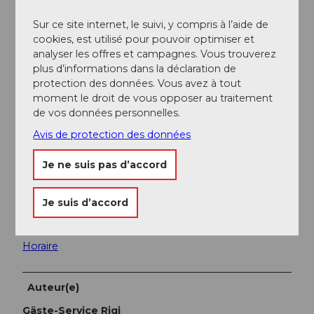
Arrivée en voiture
Sur ce site internet, le suivi, y compris à l’aide de
Connexion directe depuis l'autoroute à la station A4
cookies, est utilisé pour pouvoir optimiser et
du chemin de fer de la Rigi
analyser les offres et campagnes. Vous trouverez
plus d’informations dans la déclaration de
Stationnement
protection des données. Vous avez à tout
moment le droit de vous opposer au traitement
Des places de stationnement payantes sont
de vos données personnelles.
disponibles aux stations des chemins de fer de la Rigi
à Goldau et Kräbel.
Avis de protection des données
Plus d'infos sur l'arrivée et le parking
Je ne suis pas d’accord
Nous recommandons toutefois les transports en
commun plutôt que la voiture : vous pouvez vous
Je suis d’accord
détendre, profiter et faire en même temps quelque
chose de bien pour l'environnement.
Horaire
Auteur(e)
Gäste-Service Rigi