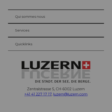
© Be
at Bre
chbü
hl
Qui sommes nous
Carte d’hôte Lucerne
Vos avantages en tant qu'hôte pour la nuit
Services
Quicklinks
Zentralstrasse 5, CH-6002 Luzern
+41 41 227 17 17
,
luzern@luzern.com