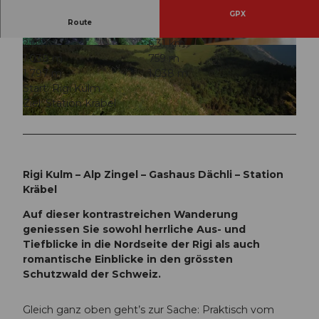
GPX
Route
2:05 h
6,31 km
© Gäste-Service Rigi, Gäste-Service Rigi, BENU
© Gäste-Service Rigi, Gäste-Service Rigi, BENU
1.038 m
759 m
TZER1
TZER1
1.797 m
1.038 m
Start: Rigi Kulm
Ziel: Station Kräbel
© David Coulin, Gäste-Service Rigi |
CC-BY
Rigi Kulm – Alp Zingel – Gashaus Dächli – Station
Kräbel
Auf dieser kontrastreichen Wanderung
geniessen Sie sowohl herrliche Aus- und
Tiefblicke in die Nordseite der Rigi als auch
romantische Einblicke in den grössten
Schutzwald der Schweiz.
Gleich ganz oben geht’s zur Sache: Praktisch vom