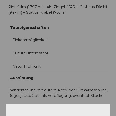
Rigi Kulm (1797 m) – Alp Zingel (1525) – Gashaus Dächli
(947 m) – Station Kräbel (763 m)
Toureigenschaften
Einkehrmöglichkeit
Kulturell interessant
Natur Highlight
Ausrüstung
Wanderschuhe mit gutem Profil oder Trekkingschuhe,
Regenjacke, Getränk, Verpflegung, eventuell Stöcke.
Anreise und Parken