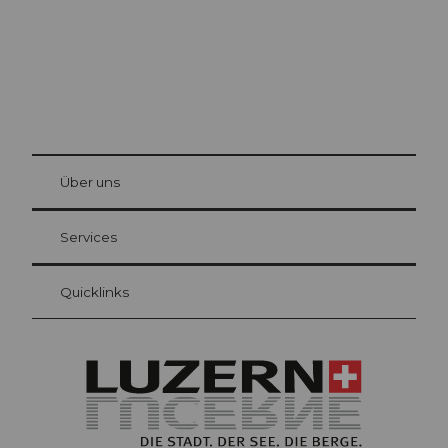
© Be
at Bre
chbü
hl
Über uns
Gästekarte Luzern
Ihre Vorteile als Übernachtungsgast
Services
Quicklinks