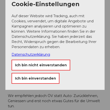
Cookie-Einstellungen
Anfahrt
Anreise ÖV
Auf dieser Website wird Tracking, auch mit
Mit Bahn bis Goldau, dann mit der Zahnradbahn bis
Cookies, verwendet, um digitale Angebote und
Rigi Kulm und ab Kräbel wieder zurück nach Goldau
Kampagnen analysieren und optimieren zu
können. Weitere Informationen finden Sie in der
Anfahrt Auto
Datenschutzerklärung. Sie haben jederzeit das
Recht, Widerspruch gegen die Bearbeitung Ihrer
Direktanschluss ab Autobahn zur Station A4 der Rigi
Personendaten zu erheben.
Bahn
Datenschutzerklärung
Parken
Ich bin nicht einverstanden
An den Stationen der Rigi Bahnen in Goldau und im
Kräbel stehen Ihnen gebührenpflichtige Parkplätze
Ich bin einverstanden
zur Verfügung.
Weiter Infos zur Anfahrt und Parking
Wir empfehlen jedoch ÖV statt Auto: Zurücklehnen,
Geniessen und erst noch etwas Gutes für die Umwelt
tun.