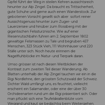
Gipfel führt der Weg in steilen Kehren aussichtsreich
hinunter zur Alp Zingel. Da braucht es Trittsicherheit,
gute Schuhe und gerne auch einen Wanderstock. Zur
gebotenen Vorsicht gesellt sich aber sofort reiner
Aussichtsgenuss hinunter zum Zuger- und
Lauerzersee und hinüber zum Rossberg mit der
gigantischen Felssturznische. Wie auf einer
Riesenrutschbahn fuhren am 2. September 1802
gewaltige Felsmassen zu Tale und begruben 457
Menschen, 323 Stück Vieh, 111 Wohnhäuser und 220
Ställe unter sich. Noch heute erinnern die
Nagelfluhblöcke im Natur- und Tierpark daran.
Umso grösser ist nach diesen Weitblicken der
Kontrast zum zweiten Teil dieser Wanderung. Ab
Blatten unterhalb der Alp Zingel tauchen wir ein in die
Rigi Nordlehne, den grössten Schutzwald der Schweiz.
Dichter Wald umfängt uns, es feuchtet, vielleicht
erscheint ein Salamander, oder eine der über 30
Orchideenarten rund um die Rigi präsentiert sich. Oder
man pflückt sich eine Teufelskrallenblüte vom
Wegrand und kaut sie bedächtig beim Weitergehen.