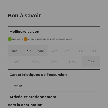
Bon à savoir
Meilleure saison
approprié
selon les conditions météorologiques
Jan
Fév
Mar
Avr
Mai
Jui
Jui
Aoû
Sep
Oct
Nov
Déc
Caractéristiques de l'excursion
Circuit
Arrivée et stationnement
Vers la destination