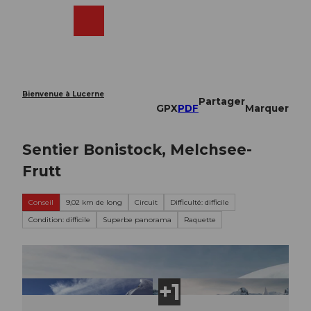
T
o
Webcams
Recherche
Menu
Shop
c
o
n
t
e
Bienvenue à Lucerne
Partager
n
GPX
PDF
Marquer
t
Sentier Bonistock, Melchsee-
Frutt
Conseil
9,02 km de long
Circuit
Difficulté: difficile
Condition: difficile
Superbe panorama
Raquette