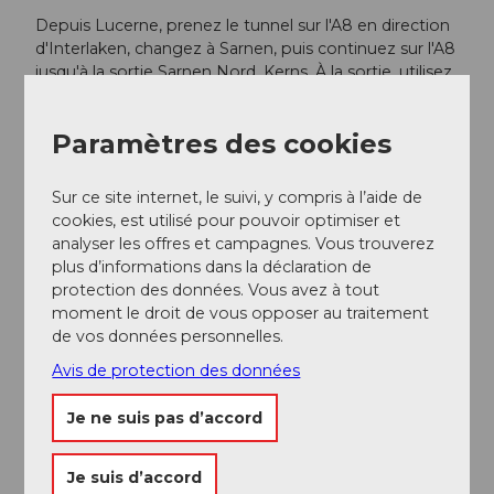
Depuis Lucerne, prenez le tunnel sur l'A8 en direction
d'Interlaken, changez à Sarnen, puis continuez sur l'A8
jusqu'à la sortie Sarnen Nord, Kerns. À la sortie, utilisez
la voie de gauche en direction de Kerns.
Depuis Interlaken, via Brünig, prenez l'A8 jusqu'à la
Paramètres des cookies
sortie Sarnen Nord, Kerns. À la sortie, insérez-vous à
droite et tournez vers Kerns.
Sur ce site internet, le suivi, y compris à l’aide de
Suivez la route à travers les villages de Kerns, St.
cookies, est utilisé pour pouvoir optimiser et
Niklaus et Melchtal jusqu'au fond de la vallée à
analyser les offres et campagnes. Vous trouverez
Stöckalp.
plus d’informations dans la déclaration de
protection des données. Vous avez à tout
moment le droit de vous opposer au traitement
Transports en commun
de vos données personnelles.
Depuis Lucerne ou Interlaken, prenez l'Express
Lucerne-Interlaken jusqu'à Sarnen, puis changez à
Avis de protection des données
Sarnen pour l'autocar postal qui va directement à la
station de vallée de Stöckalp.
Je ne suis pas d’accord
Informations supplémentaires / Liens
Je suis d’accord