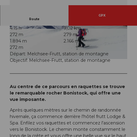
GPX
Route
4:15 h
9,02 km
© Obwalden Tourismus, Obwalden Tourismus
© Obwalden Tourismus, Obwalden Tourismus
272 m
279 m
1.894 m
2.166 m
272 m
Départ: Melchsee-Frutt, station de montagne
Objectif: Melchsee-Frutt, station de montagne
© Obwalden Tourismus, Obwalden Tourismus
Au centre de ce parcours en raquettes se trouve
le remarquable rocher Bonistock, qui offre une
vue imposante.
Après quelques mètres sur le chemin de randonnée
hivernale, ça commence derrière l'hôtel frutt Lodge &
Spa. Enfilez vos raquettes et commencez l'ascension
vers le Bonistock. Le chemin monte constamment le
long de la crête et vous offre une belle vue sur le haut