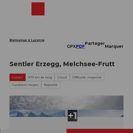
T
o
Webcams
Recherche
Menu
Shop
c
o
n
t
e
Bienvenue à Lucerne
Partager
n
GPX
PDF
Marquer
t
Sentier Erzegg, Melchsee-Frutt
Conseil
9,75 km de long
Circuit
Difficulté: moyenne
Condition: moyen
Raquette