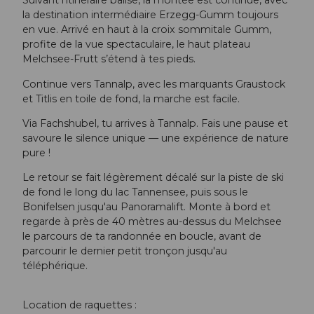
Suivant l’itinéraire balisé, la montée est continue, avec
la destination intermédiaire Erzegg-Gumm toujours
en vue. Arrivé en haut à la croix sommitale Gumm,
profite de la vue spectaculaire, le haut plateau
Melchsee-Frutt s’étend à tes pieds.
Continue vers Tannalp, avec les marquants Graustock
et Titlis en toile de fond, la marche est facile.
Via Fachshubel, tu arrives à Tannalp. Fais une pause et
savoure le silence unique — une expérience de nature
pure !
Le retour se fait légèrement décalé sur la piste de ski
de fond le long du lac Tannensee, puis sous le
Bonifelsen jusqu'au Panoramalift. Monte à bord et
regarde à près de 40 mètres au-dessus du Melchsee
le parcours de ta randonnée en boucle, avant de
parcourir le dernier petit tronçon jusqu'au
téléphérique.
Location de raquettes :