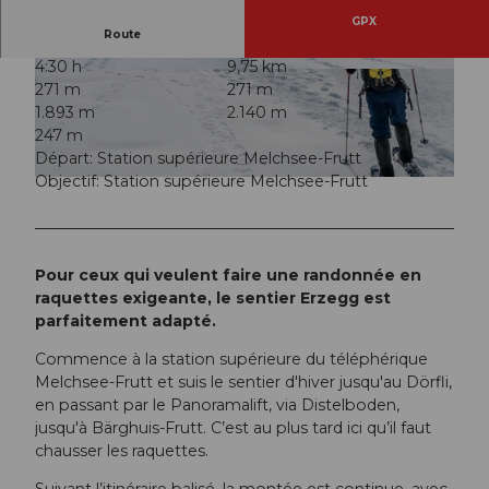
GPX
Route
4:30 h
9,75 km
© Obwalden Tourismus
© Tobias Walter, Obwalden Tourismus
271 m
271 m
1.893 m
2.140 m
247 m
Départ: Station supérieure Melchsee-Frutt
Objectif: Station supérieure Melchsee-Frutt
© Tobias Walter, Obwalden Tourismus
Pour ceux qui veulent faire une randonnée en
raquettes exigeante, le sentier Erzegg est
parfaitement adapté.
Commence à la station supérieure du téléphérique
Melchsee-Frutt et suis le sentier d'hiver jusqu'au Dörfli,
en passant par le Panoramalift, via Distelboden,
jusqu'à Bärghuis-Frutt. C’est au plus tard ici qu’il faut
chausser les raquettes.