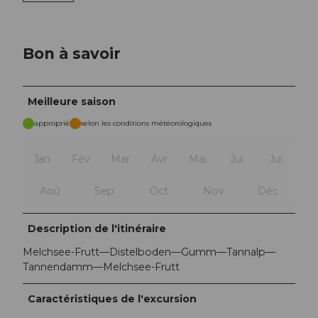
Bon à savoir
Meilleure saison
approprié
selon les conditions météorologiques
Jan
Fév
Mar
Avr
Mai
Jui
Jui
Aoû
Sep
Oct
Nov
Déc
Description de l'itinéraire
Melchsee-Frutt—Distelboden—Gumm—Tannalp—
Tannendamm—Melchsee-Frutt
Caractéristiques de l'excursion