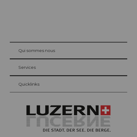
© Be
at Bre
chbü
hl
Qui sommes nous
Carte d’hôte Lucerne
Vos avantages en tant qu'hôte pour la nuit
Services
Quicklinks