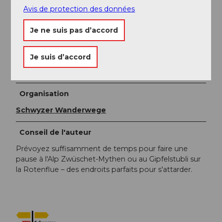
Erlebnisregion Mythen
Avis de protection des données
Mythenregion
Rotenfluebahn
Je ne suis pas d’accord
Auteur(e)
Je suis d’accord
Jeannette Reichmuth
Organisation
Schwyzer Wanderwege
Conseil de l'auteur
Prévoyez suffisamment de temps pour faire une
pause à l'Alp Zwüschet-Mythen ou au Gipfelstubli sur
la Rotenflue – des endroits parfaits pour s'attarder.