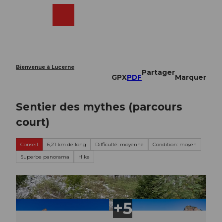
T
o
Webcams
Recherche
Menu
Shop
c
o
n
t
e
Bienvenue à Lucerne
Partager
n
GPX
PDF
Marquer
t
Sentier des mythes (parcours
court)
Conseil
6,21 km de long
Difficulté: moyenne
Condition: moyen
Superbe panorama
Hike