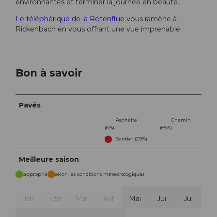
environnantes et terminer la journée en beauté.
Le téléphérique de la Rotenflue
vous ramène à
Rickenbach en vous offrant une vue imprenable.
Bon à savoir
Pavés
Asphalte
Chemin
(6%)
(65%)
Sentier (29%)
Meilleure saison
approprié
selon les conditions météorologiques
Jan
Fév
Mar
Avr
Mai
Jui
Jui