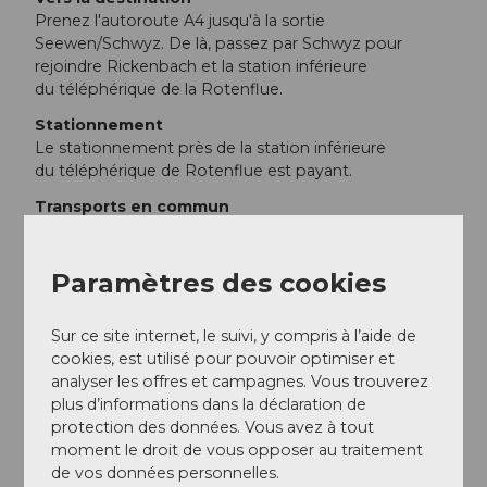
Prenez l'autoroute A4 jusqu'à la sortie
Seewen/Schwyz. De là, passez par Schwyz pour
rejoindre Rickenbach et la station inférieure
du téléphérique de la Rotenflue.
Stationnement
Le stationnement près de la station inférieure
du téléphérique de Rotenflue est payant.
Transports en commun
Située au cœur de la Suisse centrale, directement sur
l'axe nord-sud, la région du Mythen est facilement
accessible depuis toutes les directions, aussi bien en
Paramètres des cookies
voiture qu'en train. Elle se trouve à environ 45 minutes
de Zurich et à seulement 30 minutes de Lucerne ou
Sur ce site internet, le suivi, y compris à l’aide de
de Zoug.
cookies, est utilisé pour pouvoir optimiser et
analyser les offres et campagnes. Vous trouverez
Arrêt de bus : Rickenbach SZ,
Rotenfluebahn
plus d’informations dans la déclaration de
protection des données. Vous avez à tout
Informations supplémentaires / Liens
moment le droit de vous opposer au traitement
de vos données personnelles.