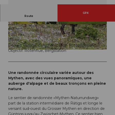
GPX
Route
2:45 h
6,21 km
© Erhard Gick, Schwyzer Wanderwege
© Zuerrer Fotografie, Rotenfluebahn Mythenre
643 m
133 m
gion AG |
CC-BY
1.053 m
1.566 m
513 m
Départ: Rättigs, Zwischenstation Rotenfluebahn
Objectif: Rotenflue, Bergstation
© Sara Zwyssig, Erlebnisregion Mythen |
CC-BY
Une randonnée circulaire variée autour des
Mythen, avec des vues panoramiques, une
auberge d'alpage et de beaux tronçons en pleine
nature.
Le sentier de randonnée «Mythen-Naturrundweg»
part de la station intermédiaire de Rätigs et longe le
versant sud-ouest du Grosser Mythen en direction de
Güntrigs jusqu’au Zwüschet-Mythen. Ce sentier bien