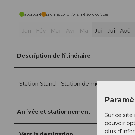
approprié
selon les conditions météorologiques
Jan
Fév
Mar
Avr
Mai
Jui
Jui
Aoû
Description de l'itinéraire
Station Stand - Station de montagne Trüb
Paramèt
Arrivée et stationnement
Sur ce site 
pouvoir opt
plus d’info
Vers la destination