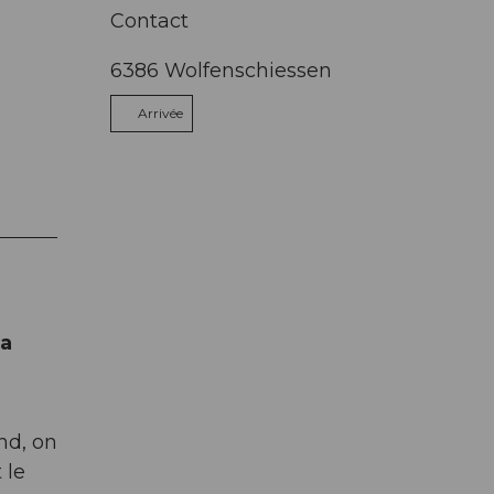
Contact
6386
Wolfenschiessen
Arrivée
la
nd, on
 le