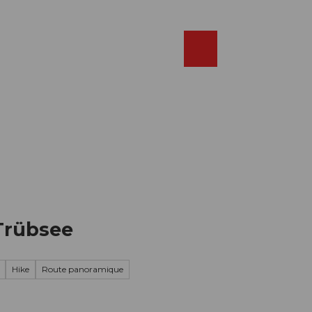
Réserver
FR
Webcams
Recherche
Shop
 Trübsee
Hike
Route panoramique