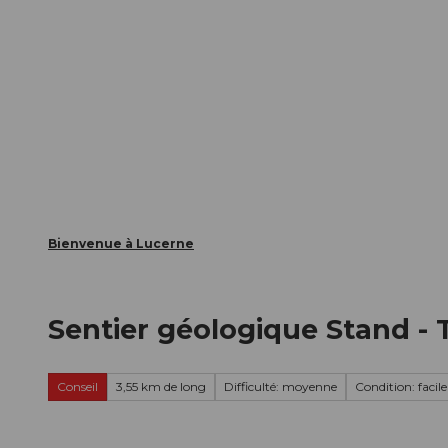
T
nts
Webcams
Carte d’hôte
o
c
La ville
La région
Informer
o
n
t
e
n
t
Bienvenue à Lucerne
Sentier géologique Stand -
Conseil
3,55 km de long
Difficulté: moyenne
Condition: facile