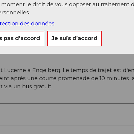
t moment le droit de vous opposer au traitement 
rsonnelles.
otection des données
s pas d’accord
Je suis d’accord
t Lucerne à Engelberg. Le temps de trajet est d'e
teint après une courte promenade de 10 minutes l
 via un bus gratuit.