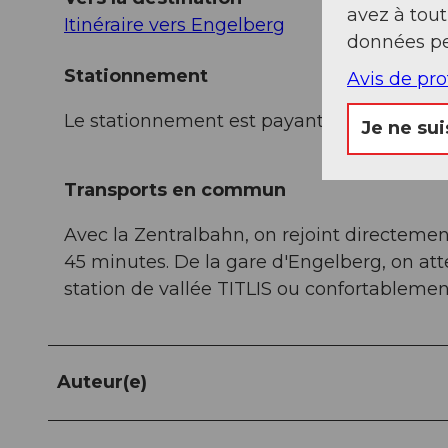
avez à tou
Itinéraire vers Engelberg
données pe
Stationnement
Avis de pr
Le stationnement est payant.
Je ne sui
Transports en commun
Avec la Zentralbahn, on rejoint directemen
45 minutes. De la gare d'Engelberg, on at
station de vallée TITLIS ou confortablement
Auteur(e)