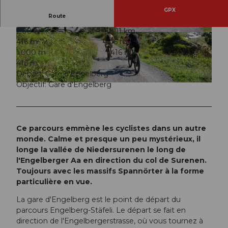
GPX
Route
2:08 h
18,11 km
© Engelberg - Titlis Tourismus, Engelberg-Titlis
© Engelberg - Titlis Tourismus, Engelberg-Titlis
416 m
416 m
Tourismus
Tourismus
1.000 m
1.416 m
416 m
Départ: Gare d'Engelberg
Objectif: Gare d'Engelberg
© Engelberg - Titlis Tourismus, Engelberg-Titlis Tourismus
Ce parcours emmène les cyclistes dans un autre
monde. Calme et presque un peu mystérieux, il
longe la vallée de Niedersurenen le long de
l'Engelberger Aa en direction du col de Surenen.
Toujours avec les massifs Spannörter à la forme
particulière en vue.
La gare d'Engelberg est le point de départ du
parcours Engelberg-Stäfeli. Le départ se fait en
direction de l'Engelbergerstrasse, où vous tournez à