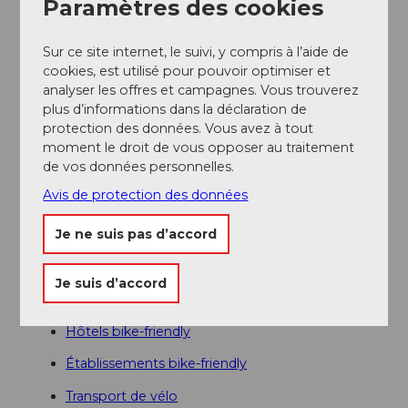
Paramètres des cookies
Des parkings payants sont mis à disposition à
Engelberg.
Sur ce site internet, le suivi, y compris à l’aide de
Transports en commun
cookies, est utilisé pour pouvoir optimiser et
Connexions nationales et internationales (depuis
analyser les offres et campagnes. Vous trouverez
l'aéroport de Zurich : connexions toutes les demi-
plus d’informations dans la déclaration de
heures avec environ 1 heure de trajet) jusqu'à Lucerne.
protection des données. Vous avez à tout
Ensuite, avec le Zentralbahn en 43 minutes à travers
moment le droit de vous opposer au traitement
un paysage varié et des gorges jusqu’à Engelberg.
de vos données personnelles.
Informations supplémentaires / Liens
Avis de protection des données
Je ne suis pas d’accord
Code de conduite du VTT
Bikeshops
Je suis d’accord
Écoles de vélo et accompagnement
Hôtels bike-friendly
Établissements bike-friendly
Transport de vélo