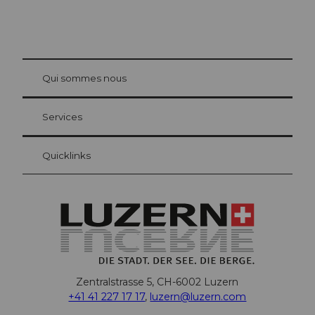
© Be
at Bre
chbü
hl
Qui sommes nous
Carte d’hôte Lucerne
Vos avantages en tant qu'hôte pour la nuit
Services
Quicklinks
Zentralstrasse 5, CH-6002 Luzern
+41 41 227 17 17
,
luzern@luzern.com