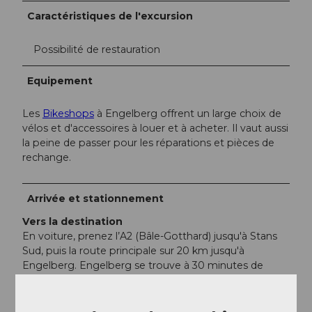
Caractéristiques de l'excursion
Possibilité de restauration
Equipement
Les
Bikeshops
à Engelberg offrent un large choix de
vélos et d'accessoires à louer et à acheter. Il vaut aussi
la peine de passer pour les réparations et pièces de
rechange.
Arrivée et stationnement
Vers la destination
En voiture, prenez l’A2 (Bâle-Gotthard) jusqu'à Stans
Sud, puis la route principale sur 20 km jusqu'à
Engelberg. Engelberg se trouve à 30 minutes de
Lucerne, 1 heure 15 de Bâle, Zurich ou Berne.
Stationnement