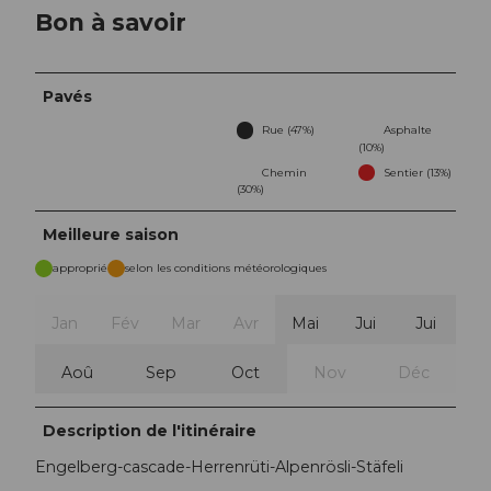
Bon à savoir
Pavés
Rue (47%)
Asphalte
(10%)
Chemin
Sentier (13%)
(30%)
Meilleure saison
approprié
selon les conditions météorologiques
Jan
Fév
Mar
Avr
Mai
Jui
Jui
Aoû
Sep
Oct
Nov
Déc
Description de l'itinéraire
Engelberg-cascade-Herrenrüti-Alpenrösli-Stäfeli