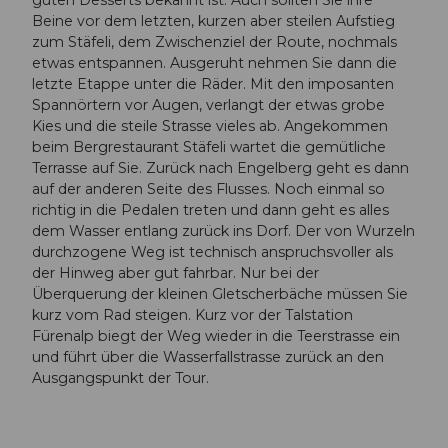
guten Desserts bekannt ist. Auch sollten Sie ihre
Beine vor dem letzten, kurzen aber steilen Aufstieg
zum Stäfeli, dem Zwischenziel der Route, nochmals
etwas entspannen. Ausgeruht nehmen Sie dann die
letzte Etappe unter die Räder. Mit den imposanten
Spannörtern vor Augen, verlangt der etwas grobe
Kies und die steile Strasse vieles ab. Angekommen
beim Bergrestaurant Stäfeli wartet die gemütliche
Terrasse auf Sie. Zurück nach Engelberg geht es dann
auf der anderen Seite des Flusses. Noch einmal so
richtig in die Pedalen treten und dann geht es alles
dem Wasser entlang zurück ins Dorf. Der von Wurzeln
durchzogene Weg ist technisch anspruchsvoller als
der Hinweg aber gut fahrbar. Nur bei der
Überquerung der kleinen Gletscherbäche müssen Sie
kurz vom Rad steigen. Kurz vor der Talstation
Fürenalp biegt der Weg wieder in die Teerstrasse ein
und führt über die Wasserfallstrasse zurück an den
Ausgangspunkt der Tour.