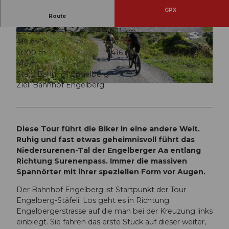
GPX
Route
2:08 h
18,11 km
© Engelberg - Titlis Tourismus, Engelberg-Titlis
© Engelberg - Titlis Tourismus, Engelberg-Titlis
416 m
416 m
Tourismus
Tourismus
1.000 m
1.416 m
416 m
Start: Bahnhof Engelberg
Ziel: Bahnhof Engelberg
© Engelberg - Titlis Tourismus, Engelberg-Titlis Tourismus
Diese Tour führt die Biker in eine andere Welt.
Ruhig und fast etwas geheimnisvoll führt das
Niedersurenen-Tal der Engelberger Aa entlang
Richtung Surenenpass. Immer die massiven
Spannörter mit ihrer speziellen Form vor Augen.
Der Bahnhof Engelberg ist Startpunkt der Tour
Engelberg-Stäfeli. Los geht es in Richtung
Engelbergerstrasse auf die man bei der Kreuzung links
einbiegt. Sie fahren das erste Stück auf dieser weiter,