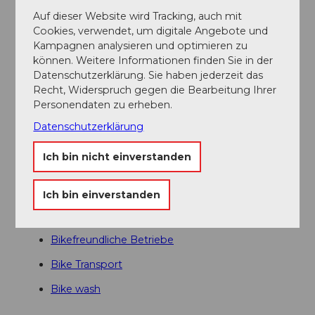
Öffentliche Verkehrsmittel
Auf dieser Website wird Tracking, auch mit
Nationale und internationale Verbindungen (ab Zürich
Cookies, verwendet, um digitale Angebote und
Flughafen Verbindungen im Halbstundentakt mit ca.
Kampagnen analysieren und optimieren zu
1h Fahrzeit) bis Luzern. Danach mit der Zentralbahn in
können. Weitere Informationen finden Sie in der
43 Minuten durch eine abwechslungsreiche
Datenschutzerklärung. Sie haben jederzeit das
Landschaft und Schluchten hinauf nach Engelberg.
Recht, Widerspruch gegen die Bearbeitung Ihrer
Personendaten zu erheben.
Weitere Infos / Links
Datenschutzerklärung
Mountainbike Verhaltenskodex
Ich bin nicht einverstanden
Bikeshops
Bikeschulen und Guiding
Ich bin einverstanden
Bikehotels
Bikefreundliche Betriebe
Bike Transport
Bike wash