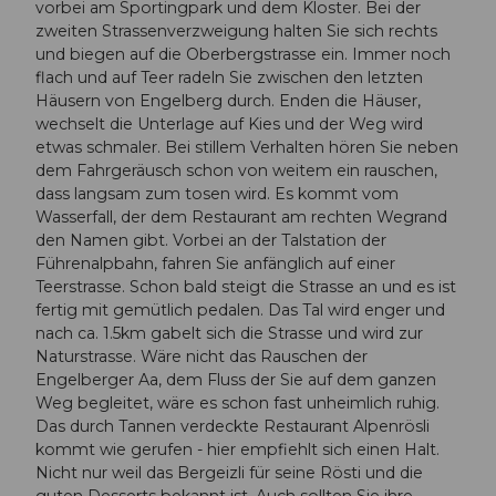
vorbei am Sportingpark und dem Kloster. Bei der
zweiten Strassenverzweigung halten Sie sich rechts
und biegen auf die Oberbergstrasse ein. Immer noch
flach und auf Teer radeln Sie zwischen den letzten
Häusern von Engelberg durch. Enden die Häuser,
wechselt die Unterlage auf Kies und der Weg wird
etwas schmaler. Bei stillem Verhalten hören Sie neben
dem Fahrgeräusch schon von weitem ein rauschen,
dass langsam zum tosen wird. Es kommt vom
Wasserfall, der dem Restaurant am rechten Wegrand
den Namen gibt. Vorbei an der Talstation der
Führenalpbahn, fahren Sie anfänglich auf einer
Teerstrasse. Schon bald steigt die Strasse an und es ist
fertig mit gemütlich pedalen. Das Tal wird enger und
nach ca. 1.5km gabelt sich die Strasse und wird zur
Naturstrasse. Wäre nicht das Rauschen der
Engelberger Aa, dem Fluss der Sie auf dem ganzen
Weg begleitet, wäre es schon fast unheimlich ruhig.
Das durch Tannen verdeckte Restaurant Alpenrösli
kommt wie gerufen - hier empfiehlt sich einen Halt.
Nicht nur weil das Bergeizli für seine Rösti und die