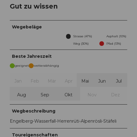
Gut zu wissen
Wegebeläge
Strasse (47%)
Asphalt (10%)
Weg (30%)
Pfad (13%)
Beste Jahreszeit
geeignet
wetterabhängig
Jan
Feb
Mär
Apr
Mai
Jun
Jul
Aug
Sep
Okt
Nov
Dez
Wegbeschreibung
Engelberg-Wasserfall-Herrenrüti-Alpenrösli-Stäfeli
Toureigenschaften