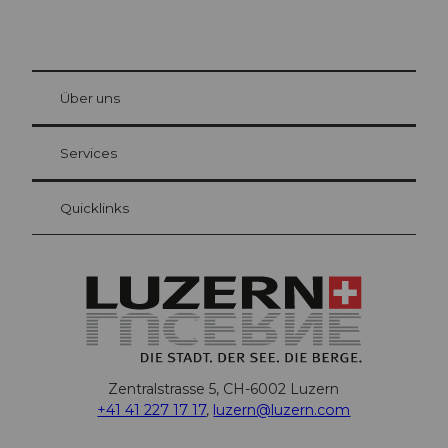
© Be
at Bre
chbü
hl
Über uns
Gästekarte Luzern
Ihre Vorteile als Übernachtungsgast
Services
Quicklinks
Zentralstrasse 5, CH-6002 Luzern
+41 41 227 17 17
,
luzern@luzern.com