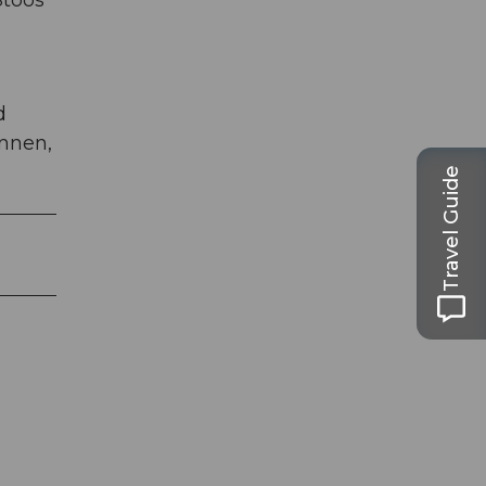
Stoos
d
unnen,
Travel Guide