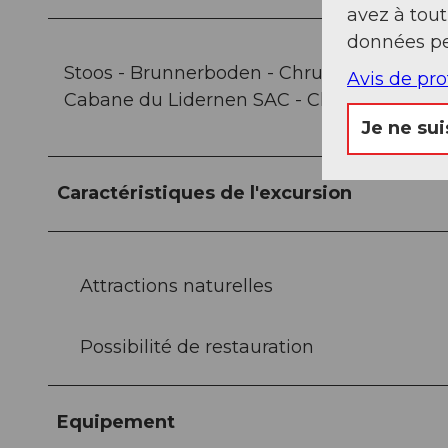
avez à tou
données pe
Stoos - Brunnerboden - Chruterenwald - L
Avis de pr
Cabane du Lidernen SAC - Chäppeliberg -
Je ne sui
Caractéristiques de l'excursion
Attractions naturelles
Possibilité de restauration
Equipement