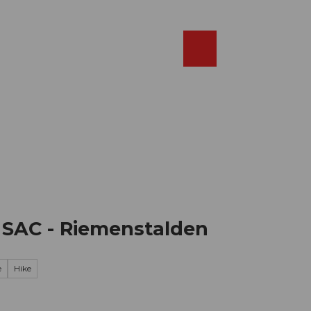
Réserver
FR
Webcams
Recherche
Shop
 SAC - Riemenstalden
e
Hike