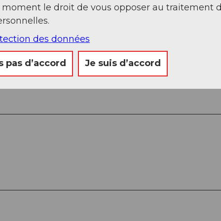
t moment le droit de vous opposer au traitement 
rsonnelles.
aubgarten - Wannentritt - Uf den Gütschenen - Hö
otection des données
 Riemenstalden
s pas d’accord
Je suis d’accord