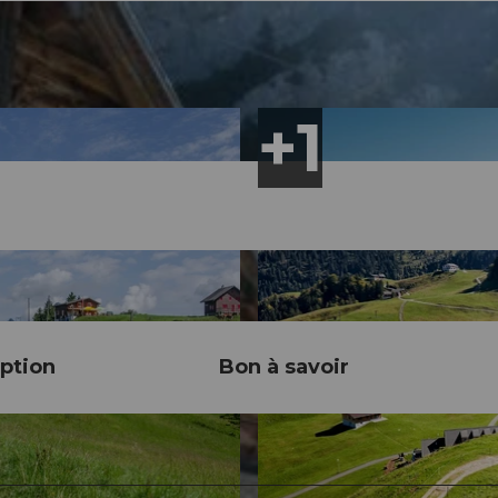
ption
Bon à savoir