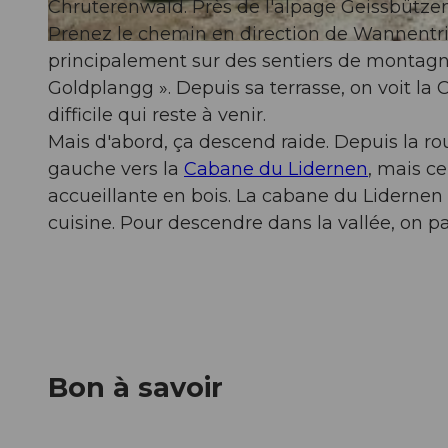
Chruterenwald. Près de l'alpage Geissbütze
Prenez le chemin en direction de Wannentrit
© Schwyzer Wanderwege
principalement sur des sentiers de montagne 
Goldplangg ». Depuis sa terrasse, on voit la
difficile qui reste à venir.
Mais d'abord, ça descend raide. Depuis la ro
gauche vers la
Cabane du Lidernen
, mais c
accueillante en bois. La cabane du Lidernen 
cuisine. Pour descendre dans la vallée, on 
Bon à savoir