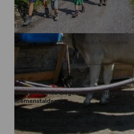
5:10 h
621 m
1.005 m
722 m
© Stoos-Muotatal Tourismus, Stoos-Muotatal Tourismus
Départ: Stoos, station haute du funiculaire
Objectif: Riemenstalden
Une randonnée exigeante et panoramique d
Riemenstalden.
Par la Ringstrasse jusqu'au téléski Sternegg.
restaurant Klingenstock jusqu'à Brunnerboden