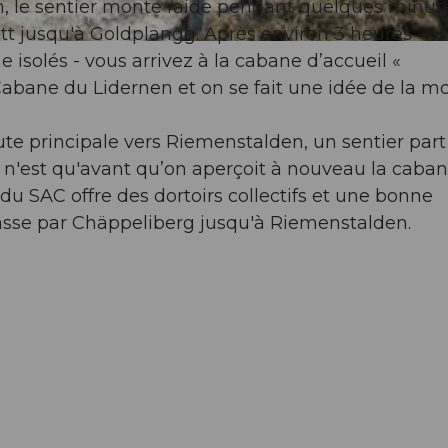
n, le sentier monte raide pendant quelques minute
t jusqu'à Goldplangg. Après environ 3 heures -
isolés - vous arrivez à la cabane d’accueil «
 Cabane du Lidernen et on se fait une idée de la m
ute principale vers Riemenstalden, un sentier part
e n'est qu'avant qu’on aperçoit à nouveau la caba
du SAC offre des dortoirs collectifs et une bonne
passe par Chäppeliberg jusqu'à Riemenstalden.