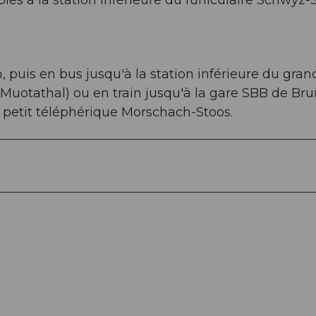
es à la station inférieure du funiculaire Schwyz-
 puis en bus jusqu'à la station inférieure du gran
 Muotathal) ou en train jusqu'à la gare SBB de Br
u petit téléphérique Morschach-Stoos.