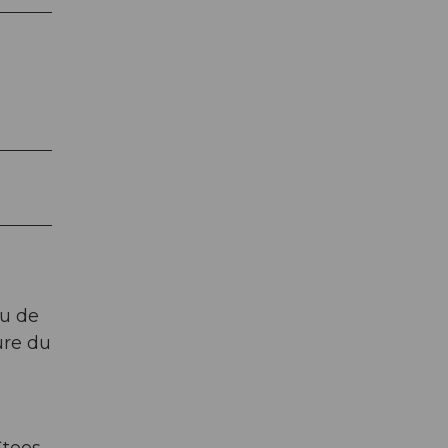
au de
ure du