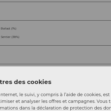
Ballast (1%)
Sentier (38%)
res des cookies
Sep
Oct
Nov
Déc
internet, le suivi, y compris à l’aide de cookies, est
imiser et analyser les offres et campagnes. Vous 
rmations dans la déclaration de protection des do