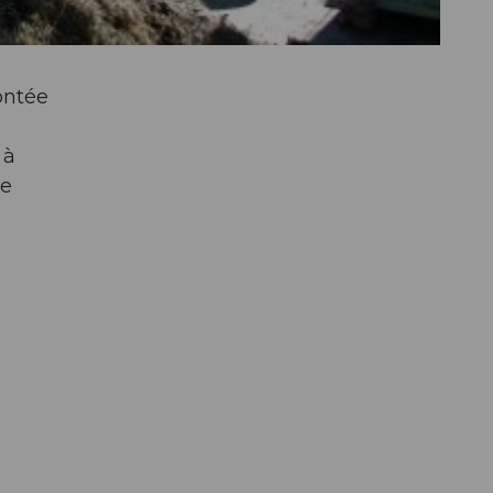
s.
ontée
 à
ne