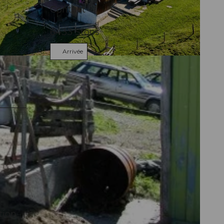
Contact
6433
Stoos
Arrivée
tion