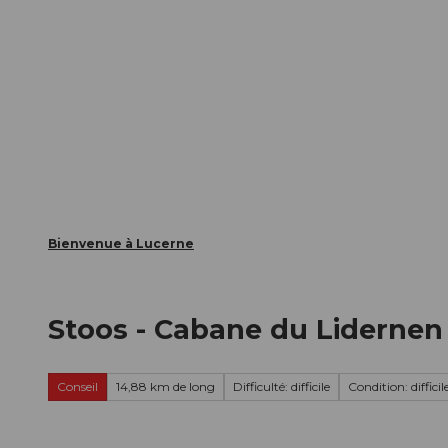
T
nts
Webcams
Carte d’hôte
o
c
La ville
La région
Informer
o
n
t
e
n
t
Bienvenue à Lucerne
Stoos - Cabane du Lidernen
Conseil
14,88 km de long
Difficulté: difficile
Condition: difficil