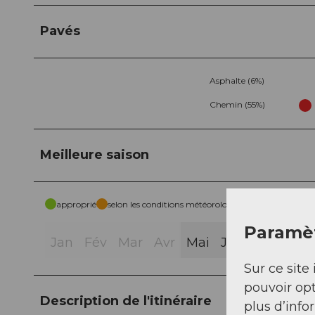
Pavés
Asphalte (6%)
Chemin (55%)
Meilleure saison
approprié
selon les conditions météorologiques
Paramèt
Jan
Fév
Mar
Avr
Mai
Jui
Jui
Aoû
Sur ce site 
pouvoir opt
Description de l'itinéraire
plus d’info