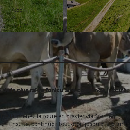
14,88 km
741 m
1.727 m
© Beat Brechbühl, Stoos-Muotatal Tourismus
e la plus raide funiculaire du monde jusqu'à
 De là, prenez la route en gravier via Sternegg, le
. Ensuite, continuez tout droit jusqu'à la bifurca