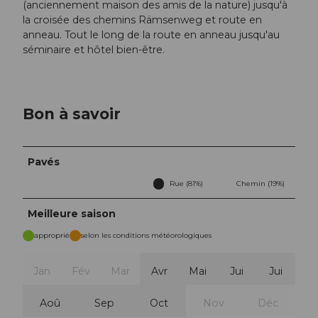
(anciennement maison des amis de la nature) jusqu'à
la croisée des chemins Rämsenweg et route en
anneau. Tout le long de la route en anneau jusqu'au
séminaire et hôtel bien-être.
Bon à savoir
Pavés
Rue (81%)
Chemin (19%)
Meilleure saison
approprié
selon les conditions météorologiques
Jan
Fév
Mar
Avr
Mai
Jui
Jui
Aoû
Sep
Oct
Nov
Déc