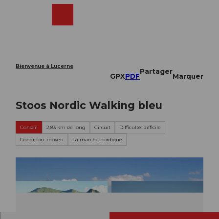
T
o
Webcams
Recherche
Menu
Shop
c
o
n
t
e
Bienvenue à Lucerne
Partager
n
GPX
PDF
Marquer
t
Stoos Nordic Walking bleu
Conseil
2,83 km de long
Circuit
Difficulté: difficile
Condition: moyen
La marche nordique