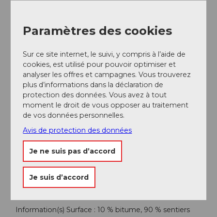
Informations supplémentaires / Liens
Paramètres des cookies
Stoosbahnen AG, 041 818 08 08
Sur ce site internet, le suivi, y compris à l’aide de
info@stoos.ch
cookies, est utilisé pour pouvoir optimiser et
www.stoos-muotatal.ch
analyser les offres et campagnes. Vous trouverez
plus d’informations dans la déclaration de
protection des données. Vous avez à tout
Auteur(e)
moment le droit de vous opposer au traitement
de vos données personnelles.
Stoos-Muotatal Tourismus / Schwyzer
Wanderwege
Avis de protection des données
Organisation
Je ne suis pas d’accord
Stoos-Muotatal Tourismus
Je suis d’accord
Conseil de l'auteur
Information(s) Surface : 10 % bitume, 90 % sentiers