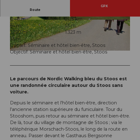
GPX
Route
0:40 h
2,83 km
© Stoos-Muotatal Tourismus, Stoos-Muotatal T
© Stoos-Muotatal Tourismus, Stoos-Muotatal T
54 m
53 m
ourismus
ourismus
1.270 m
1.323 m
53 m
Départ: Séminaire et hôtel bien-être, Stoos
Objectif: Séminaire et hôtel bien-être, Stoos
© Stoos-Muotatal Tourismus, Stoos-Muotatal Tourismus
Le parcours de Nordic Walking bleu du Stoos est
une randonnée circulaire autour du Stoos sans
voiture.
Depuis le séminaire et l'hôtel bien-être, direction
l'ancienne station supérieure du funiculaire. Tour du
Stooshorn, puis retour au séminaire et hôtel bien-être.
De là, tour du village de montagne de Stoos ; via le
téléphérique Morschach-Stoos, le long de la route en
anneau. Passer devant le Gasthaus Bergsonne