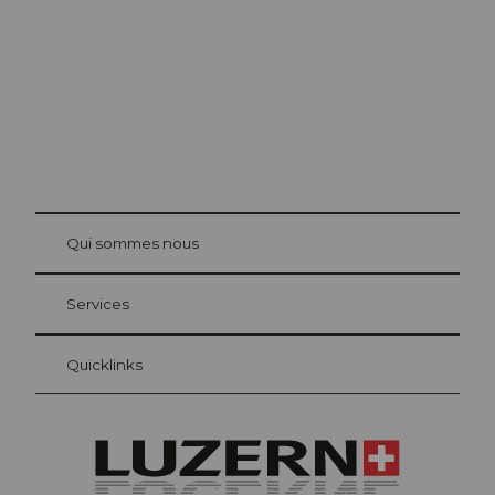
© Be
at Bre
chbü
hl
Qui sommes nous
Carte d’hôte Lucerne
Vos avantages en tant qu'hôte pour la nuit
Services
Quicklinks