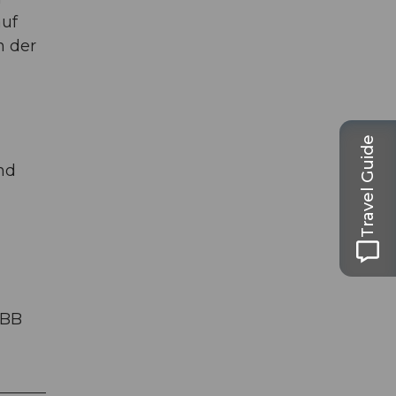
auf
n der
Travel Guide
nd
SBB