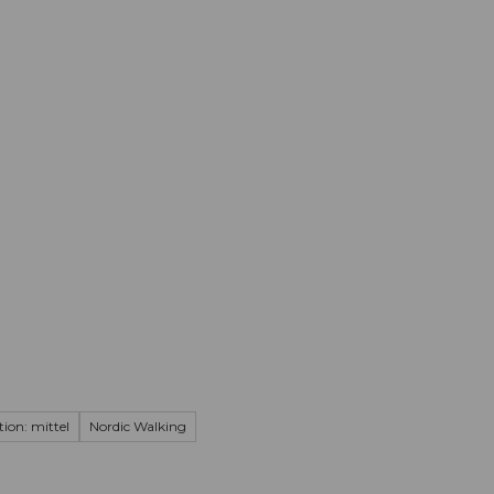
Informieren
Buchen
Business
W
tion: mittel
Nordic Walking