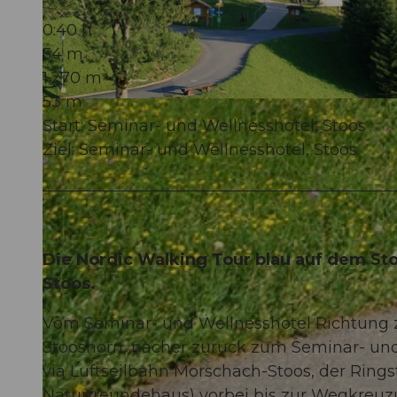
0:40 h
54 m
1.270 m
53 m
© Stoos-Muotatal Tourismus, Stoos-Muotatal Tourismus
Start: Seminar- und Wellnesshotel, Stoos
Ziel: Seminar- und Wellnesshotel, Stoos
Die Nordic Walking Tour blau auf dem St
Stoos.
Vom Seminar- und Wellnesshotel Richtung z
Stooshorn, nacher zurück zum Seminar- und
via Luftseilbahn Morschach-Stoos, der Rin
Naturfreundehaus) vorbei bis zur Wegkreuz