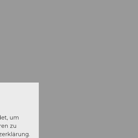
det, um
ren zu
zerklärung.