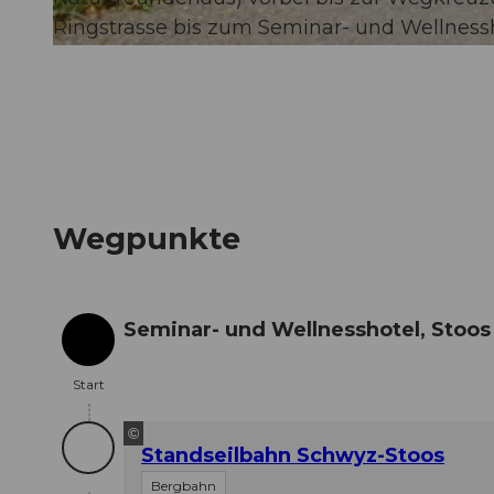
Ringstrasse bis zum Seminar- und Wellnessh
© Stoos-Muotatal Tourismus, Stoos-Muotatal Tourismus
Wegpunkte
Seminar- und Wellnesshotel, Stoos
Start
Start
©
Standseilbahn Schwyz-Stoos
Bergbahn