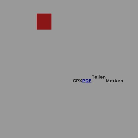
DE
ebcams
Merkzettel
Suche
Shop
Teilen
GPX
PDF
Merken