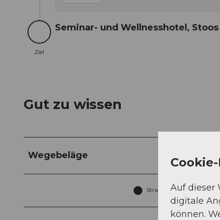
Seminar- und Wellnesshotel, Stoos
Ziel
Ziel
Gut zu wissen
Wegebeläge
Cookie-
Auf dieser
Strasse (81%)
digitale A
können. We