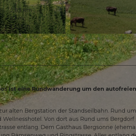
2,83 km
53 m
1.323 m
© Stoos-Muotatal Tourismus, Stoos-Muotatal Tourismu
oos ist eine Rundwanderung um den autofreie
ur alten Bergstation der Standseilbahn. Rund u
 Wellnesshotel. Von dort aus Rund ums Bergdorf 
gstrasse entlang. Dem Gasthaus Bergsonne (ehema
ung Rämsenweg und Ringstrasse. Alles entlang d