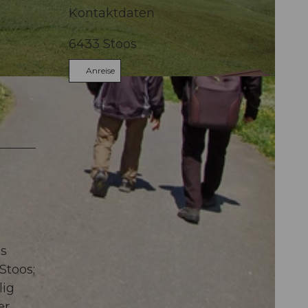
Kontaktdaten
6433
Stoos
Anreise
s
n
ms
Stoos;
lig
er