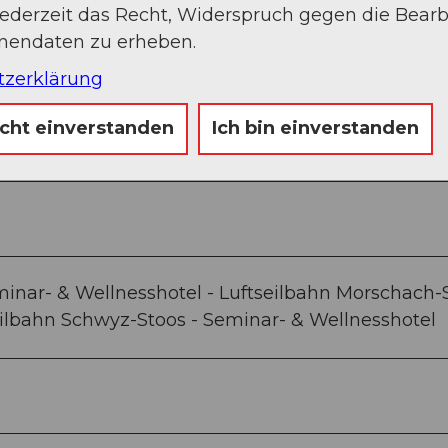
jederzeit das Recht, Widerspruch gegen die Bear
onendaten zu erheben.
tzerklärung
icht einverstanden
Ich bin einverstanden
Sep
Okt
Nov
Dez
minar- & Wellnesshotel - Luftseilbahn Morschach-
ilbahn Schwyz-Stoos - Seminar- & Wellnesshotel