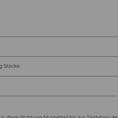
g Stöcke.
z, dann Richtung Muotathal bis zur Talstation de