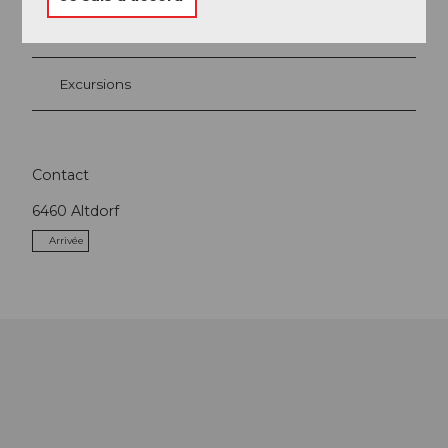
A voir
Excursions
Contact
6460
Altdorf
Arrivée