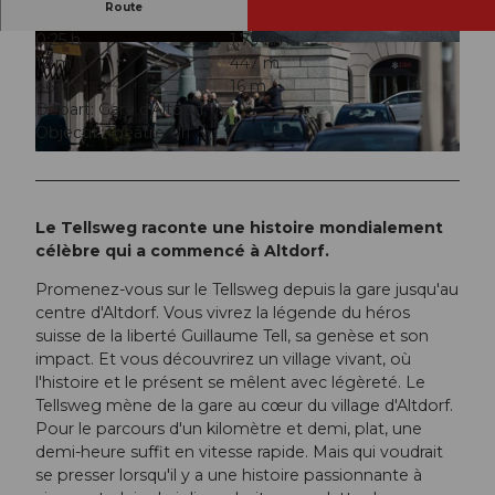
Route
0:25 h
1,79 km
© Uri Tourismus AG, Uri Tourismus
© Uri Tourismus AG, Uri Tourismus
16 m
447 m
463 m
16 m
Départ: Gare d'Altdorf
Objectif: Théâtre Uri
© Uri Tourismus AG, Uri Tourismus
Le Tellsweg raconte une histoire mondialement
célèbre qui a commencé à Altdorf.
Promenez-vous sur le Tellsweg depuis la gare jusqu'au
centre d'Altdorf. Vous vivrez la légende du héros
suisse de la liberté Guillaume Tell, sa genèse et son
impact. Et vous découvrirez un village vivant, où
l'histoire et le présent se mêlent avec légèreté. Le
Tellsweg mène de la gare au cœur du village d'Altdorf.
Pour le parcours d'un kilomètre et demi, plat, une
demi-heure suffit en vitesse rapide. Mais qui voudrait
se presser lorsqu'il y a une histoire passionnante à