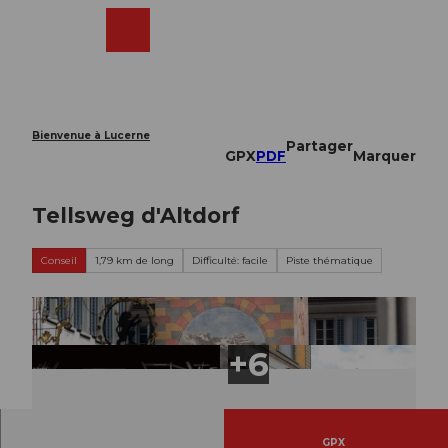
T
o
Webcams
Recherche
Menu
Shop
c
o
n
t
e
Bienvenue à Lucerne
Partager
n
GPX
PDF
Marquer
t
Tellsweg d'Altdorf
Conseil
1,79 km de long
Difficulté: facile
Piste thématique
GPX