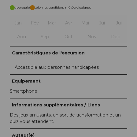
approprié
selon les conditions météorologiques
Jan
Fév
Mar
Avr
Mai
Jui
Jui
Aoû
Sep
Oct
Nov
Déc
Caractéristiques de l'excursion
Accessible aux personnes handicapées
Equipement
Smartphone
Informations supplémentaires / Liens
Des jeux amusants, un sort de transformation et un
quiz vous attendent.
Auteur(e)