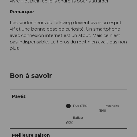
vivre – et plein de jolis endroits pour s'attarder.
Remarque
Les randonneurs du Tellsweg doivent avoir un esprit
vif et une bonne dose de curiosité. Un smartphone
avec connexion internet est un atout. Mais ce n'est
pas indispensable. Le héros du récit n'en avait pas non
plus.
Bon à savoir
Pavés
Rue (71%)
Asphalte
(19%)
Ballast
(10%)
Meilleure saison